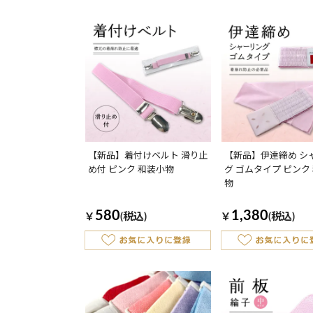
【新品】着付けベルト 滑り止
【新品】伊達締め シ
め付 ピンク 和装小物
グ ゴムタイプ ピンク
物
580
1,380
￥
(税込)
￥
(税込)