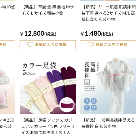
小物10点
【新品】 草履 金 銀 無地 Mサ
【新品】ガーゼ肌着 肌襦袢 和
イズ Ｌサイズ 和装小物
装下着 選べる2サイズ M/L 高
級仕立て 和装小物
12,800
1,480
￥
(税込)
￥
(税込)
 ＃250
【新品】 足袋 ソックス カジ
【新品】一般用長襦袢 洗える
姿 和装
ュアル カラー 全5色 フリーサ
長襦袢 白 和装小物
イズ お家でお洗濯！お手入れ