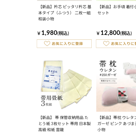
【新品】衿芯 ピッタリ衿芯 基
【新品】お手頃 着付
本タイプ（ふつう） 二枚一組
セット
和装小物
1,980
12,800
￥
(税込)
￥
(税込)
【新品】 帯 保管収納用品 た
【新品】帯枕 ウレタン
とう紙 3枚セット 帯用 日本製
ガーゼ ピンク あづま
高級 和紙 雲龍
小物