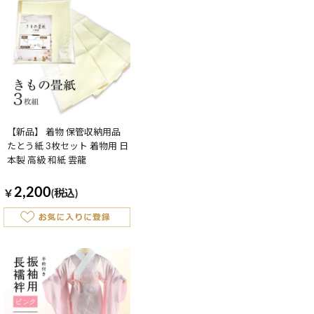
【新品】 着物 保管収納用品
たとう紙 3枚セット 着物用 日
本製 高級 和紙 雲龍
2,200
￥
(税込)