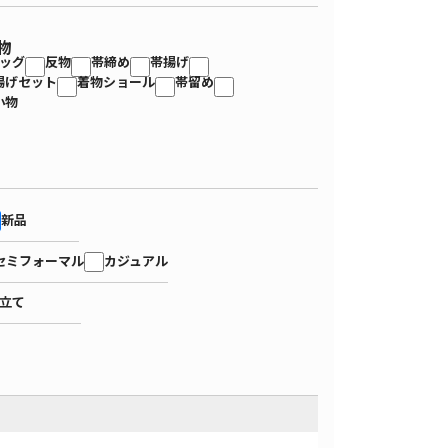
物
ッグ
反物
帯締め
帯揚げ
揚げセット
着物ショール
帯留め
小物
新品
セミフォーマル
カジュアル
立て