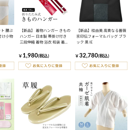
ト 腰ぶ
【新品】 着物ハンガー きもの
【新品】桂由美 高貴なる薔薇
付け小物
ハンガー 日本製 帯掛け付き
京印伝フォーマルバッグ ブラ
三段伸縮 着物 浴衣 和装 着付
ック 黒 IE
け小物 保管収納用品
1,980
32,780
￥
(税込)
￥
(税込)