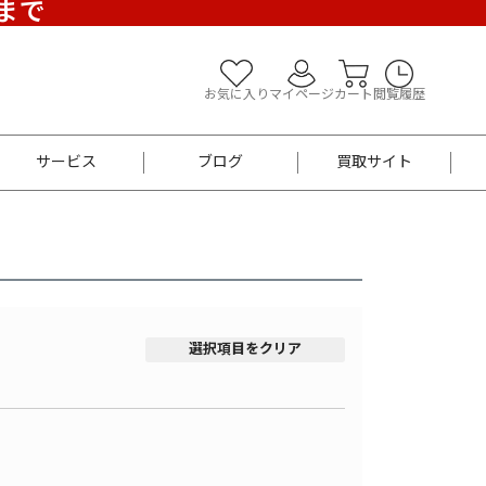
)まで
お気に入り
マイページ
カート
閲覧履歴
サービス
ブログ
買取サイト
よくあるご質問
お買い物診断
半幅帯
帯留め
お召
男性用帯
着物帯
新品
セット
選択項目をクリア
袴
男性用