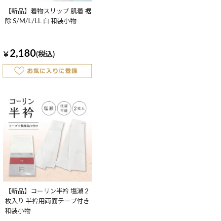
【新品】着物スリップ 肌着 裾
除 S/M/L/LL 白 和装小物
2,180
￥
(税込)
【新品】コーリン半衿 塩瀬 2
枚入り 半衿用両面テープ付き
和装小物