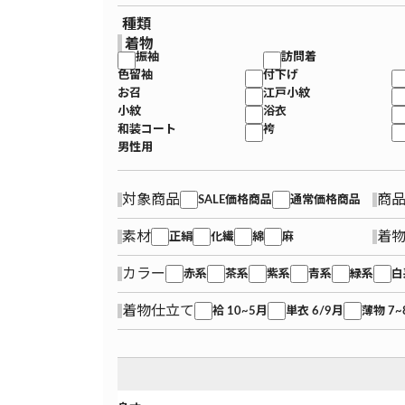
種類
着物
振袖
訪問着
色留袖
付下げ
お召
江戸小紋
小紋
浴衣
和装コート
袴
男性用
対象商品
商
SALE価格商品
通常価格商品
素材
着
正絹
化繊
綿
麻
カラー
赤系
茶系
紫系
青系
緑系
白
着物仕立て
袷 10~5月
単衣 6/9月
薄物 7~