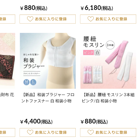
簡単！日本製 ナイロン 和装小
物
880
6,180
￥
(税込)
￥
(税込)
財布 花
【新品】和装ブラジャー フロ
【新品】腰紐 モスリン 3本組
ントファスナー 白 和装小物
ピンク/白 和装小物
4,400
880
￥
(税込)
￥
(税込)