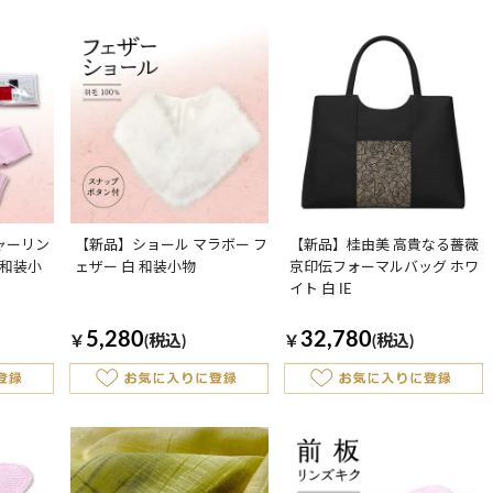
ャーリン
【新品】ショール マラボー フ
【新品】桂由美 高貴なる薔薇
 和装小
ェザー 白 和装小物
京印伝フォーマルバッグ ホワ
イト 白 IE
5,280
32,780
￥
(税込)
￥
(税込)