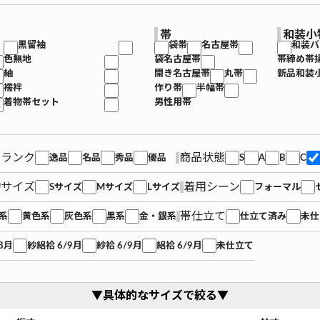
帯
和装小
黒留袖
袋帯
名古屋帯
和装バ
色無地
袋名古屋帯
帯締め帯
紬
開き名古屋帯
丸帯
新品和装
襦袢
作り帯
半幅帯
着物帯セット
男性用帯
品ランク
商品状態
逸品
名品
秀品
優品
S
A
B
C
物サイズ
着用シーン
Sサイズ
Mサイズ
Lサイズ
フォーマル
帯仕立て
系
黄色系
灰色系
黒系
金・銀系
仕立て済み
未仕
8月
紗絽袷 6/9月
紗袷 6/9月
絽袷 6/9月
未仕立て
▼具体的なサイズで絞る▼