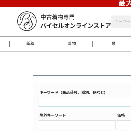
最大
バイセルオンラインストア
検索結果一覧
新着
着物
帯
お客様に届くまで
商品お取り寄せサービ
ご注文方法のご案内
お着物がにおう時の対
和装バッグ
訪問着
袋帯
名古屋帯
振袖
反物
梱包方法のご案内
キーワード（商品番号、種別、柄など)
江戸小紋
紬
除外キーワード
価格