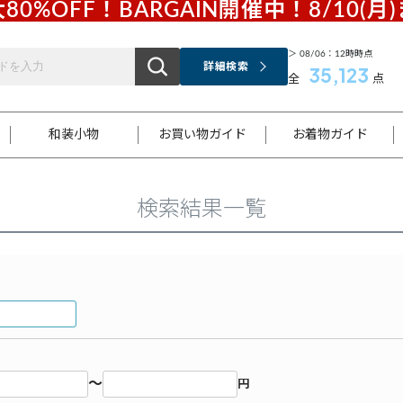
80%OFF！BARGAIN開催中！8/10(月
＞ 08/06：12時時点
詳細検索
35,123
全
点
和装小物
お買い物ガイド
お着物ガイド
検索結果一覧
ス
お支払いについて
はじめてのお着物ガイド
新規会員登録
着物知識
スタッフブログ
サイズ案内
着物参考サイズ/採寸について
和色チャート集
お問い合わせ
処法
ご返品について
メールマガジンのご登録
着物販売方法について
関連サイト一覧
袋名古屋帯
黒留袖
帯締め
開き名
色留袖
帯揚げ
古屋帯
付下げ
帯締め
丸帯
色無地
作り帯
着物
配送について
商品ランクについて(当店基準)
帯揚げセット
ショール
小紋
浴衣
襦袢
和装コート
～
円