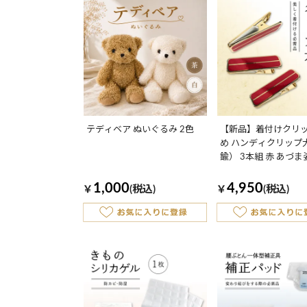
テディベア ぬいぐるみ 2色
【新品】着付けクリッ
め ハンディクリップ
鍮） 3本組 赤 あづ
小物
1,000
4,950
￥
(税込)
￥
(税込)