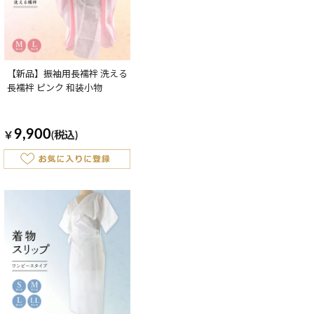
【新品】振袖用長襦袢 洗える
長襦袢 ピンク 和装小物
9,900
￥
(税込)