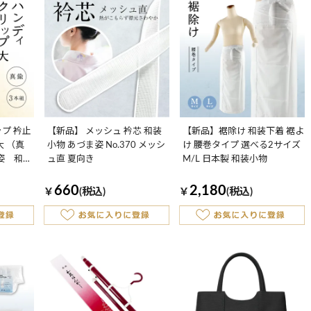
プ 衿止
【新品】 メッシュ 衿芯 和装
【新品】裾除け 和装下着 裾よ
大 （真
小物 あづま姿 No.370 メッシ
け 腰巻タイプ 選べる2サイズ
ま姿 和装
ュ直 夏向き
M/L 日本製 和装小物
660
2,180
￥
(税込)
￥
(税込)