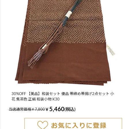
30%OFF 【美品】和装セット 優品 帯締め帯揚げ2点セット 小
花 焦茶色 正絹 和装小物 K30
5,460
￥
(税込)
当店通常価格￥7,800