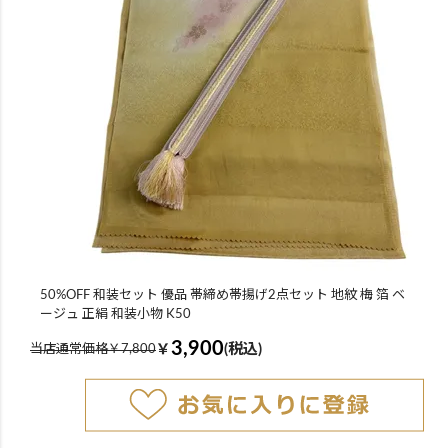
50%OFF 和装セット 優品 帯締め帯揚げ2点セット 地紋 梅 箔 ベ
ージュ 正絹 和装小物 K50
3,900
￥
(税込)
当店通常価格￥7,800