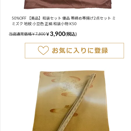
50%OFF 【美品】和装セット 優品 帯締め帯揚げ2点セット ミ
ミズク 地紋 小豆色 正絹 和装小物 K50
3,900
￥
(税込)
当店通常価格￥7,800