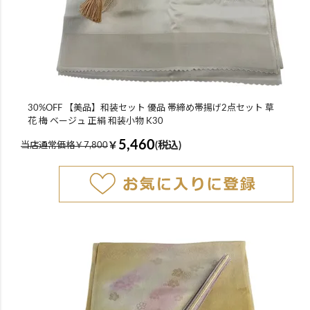
30%OFF 【美品】和装セット 優品 帯締め帯揚げ2点セット 草
花 梅 ベージュ 正絹 和装小物 K30
5,460
￥
(税込)
当店通常価格￥7,800