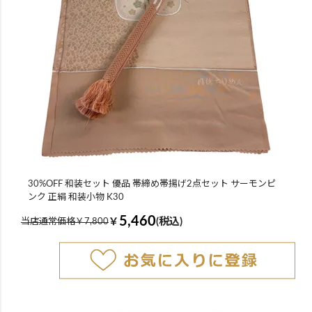
30%OFF 和装セット 優品 帯締め帯揚げ2点セット サーモンピ
ンク 正絹 和装小物 K30
5,460
￥
(税込)
当店通常価格￥7,800