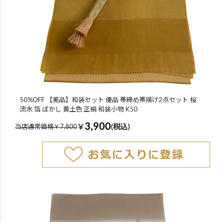
50%OFF 【美品】和装セット 優品 帯締め帯揚げ2点セット 桜
流水 箔 ぼかし 黄土色 正絹 和装小物 K50
3,900
￥
(税込)
当店通常価格￥7,800