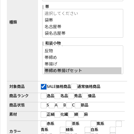
帯
種類
和装小物
対象商品
SALE価格商品
通常価格商品
商品ランク
逸品
名品
秀品
優品
商品状態
S
A
B
C
新品
素材
正絹
化繊
綿
麻
赤系
茶系
紫系
青系
緑系
白系
カラー