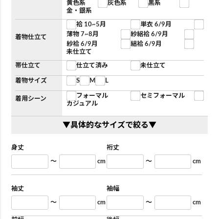
黄色系
灰色系
黒系
金・銀系
袷 10~5月
単衣 6/9月
薄物 7~8月
紗絽袷 6/9月
着物仕立て
紗袷 6/9月
絽袷 6/9月
未仕立て
帯仕立て
仕立て済み
未仕立て
着物サイズ
S
M
L
フォーマル
セミフォーマル
着用シーン
カジュアル
▼具体的なサイズで絞る▼
身丈
裄丈
～
cm
～
cm
袖丈
袖幅
～
cm
～
cm