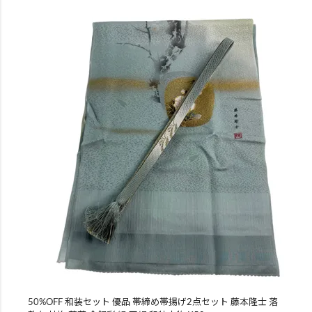
50%OFF 和装セット 優品 帯締め帯揚げ2点セット 藤本隆士 落