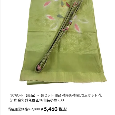
30%OFF 【美品】和装セット 優品 帯締め帯揚げ2点セット 花
流水 金彩 抹茶色 正絹 和装小物 K30
5,460
￥
(税込)
当店通常価格￥7,800