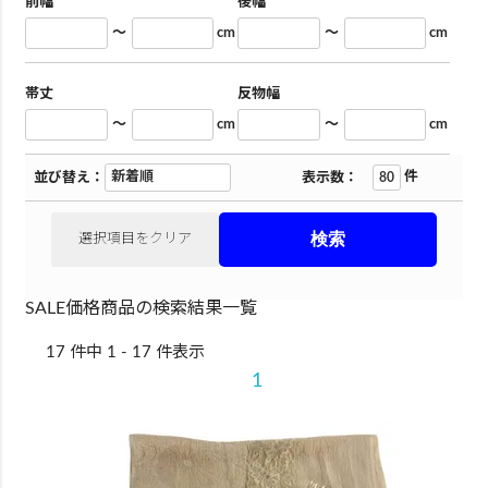
前幅
後幅
～
cm
～
cm
帯丈
反物幅
～
cm
～
cm
件
並び替え：
表示数：
選択項目をクリア
SALE価格商品の検索結果一覧
17 件中 1 - 17 件表示
1