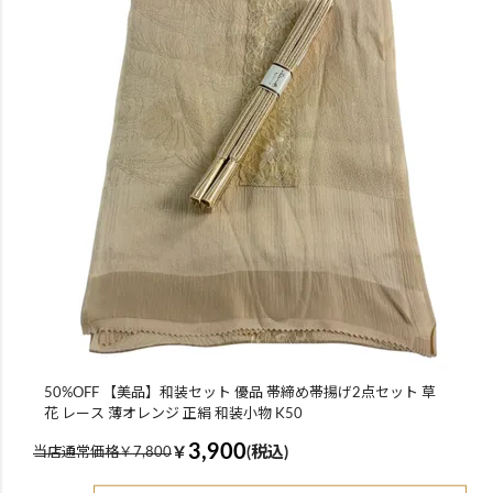
50%OFF 【美品】和装セット 優品 帯締め帯揚げ2点セット 草
花 レース 薄オレンジ 正絹 和装小物 K50
3,900
￥
(税込)
当店通常価格￥7,800