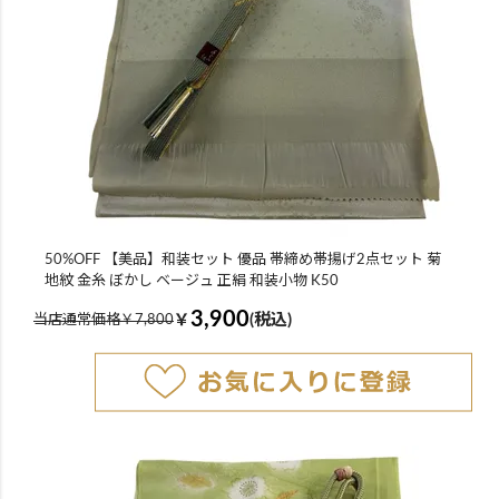
50%OFF 【美品】和装セット 優品 帯締め帯揚げ2点セット 菊
地紋 金糸 ぼかし ベージュ 正絹 和装小物 K50
3,900
￥
(税込)
当店通常価格￥7,800