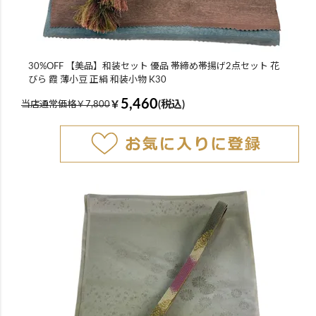
30%OFF 【美品】和装セット 優品 帯締め帯揚げ2点セット 花
びら 霞 薄小豆 正絹 和装小物 K30
5,460
￥
(税込)
当店通常価格￥7,800