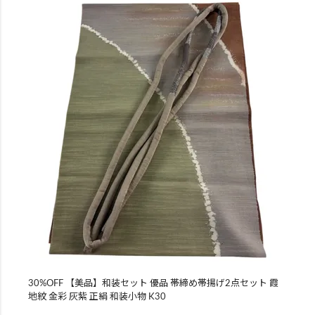
30%OFF 【美品】和装セット 優品 帯締め帯揚げ2点セット 霞
地紋 金彩 灰紫 正絹 和装小物 K30