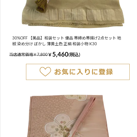
30%OFF 【美品】和装セット 優品 帯締め帯揚げ2点セット 地
紋 染め分け ぼかし 薄黄土色 正絹 和装小物 K30
5,460
￥
(税込)
当店通常価格￥7,800