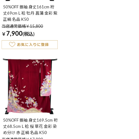
50%OFF 振袖 身丈161cm 裄
丈69cm L 袷 牡丹 菖蒲 金彩 紫
正絹 名品 K50
当店通常価格￥15,800
7,900
￥
(税込)
50%OFF 振袖 身丈169.5cm 裄
丈68.5cm L 袷 桜 草花 金彩 染
め分け 赤 正絹 名品 K50