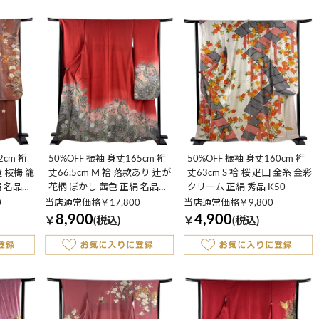
2cm 裄
50%OFF 振袖 身丈165cm 裄
50%OFF 振袖 身丈160cm 裄
屋 枝梅 籠
丈66.5cm M 袷 落款あり 辻が
丈63cm S 袷 桜 疋田 金糸 金彩
絹 名品
花柄 ぼかし 茜色 正絹 名品
クリーム 正絹 秀品 K50
K50
0
当店通常価格￥17,800
当店通常価格￥9,800
8,900
4,900
￥
(税込)
￥
(税込)