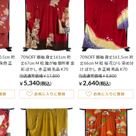
.5cm 裄
70%OFF 振袖 身丈161cm 裄
70%OFF 振袖 身丈161.5cm 裄
 朱色 正
丈67cm M 袷 誰が袖 御所車 金
丈66cm M 袷 桜 花びら 染め分
彩 ぼかし 赤 正絹 名品 K70
け ぼかし 赤 正絹 秀品 K70
当店通常価格￥17,800
当店通常価格￥8,800
5,340
2,640
￥
(税込)
￥
(税込)