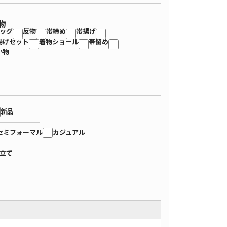
物
ッグ
反物
帯締め
帯揚げ
揚げセット
着物ショール
帯留め
小物
新品
セミフォーマル
カジュアル
立て