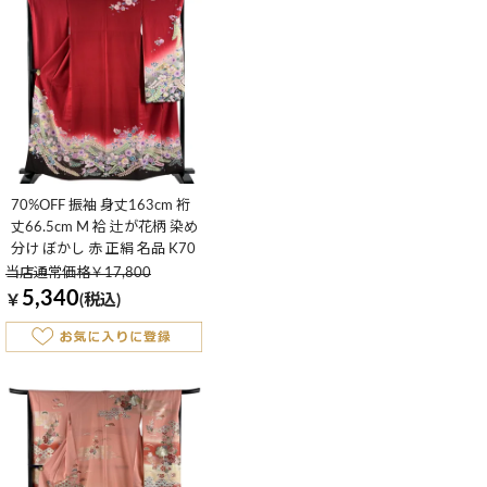
70%OFF 振袖 身丈163cm 裄
丈66.5cm M 袷 辻が花柄 染め
分け ぼかし 赤 正絹 名品 K70
当店通常価格￥17,800
5,340
￥
(税込)