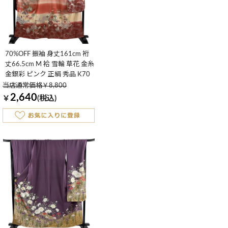
70%OFF 振袖 身丈161cm 裄
丈66.5cm M 袷 雪輪 草花 金糸
金銀彩 ピンク 正絹 秀品 K70
当店通常価格￥8,800
2,640
￥
(税込)