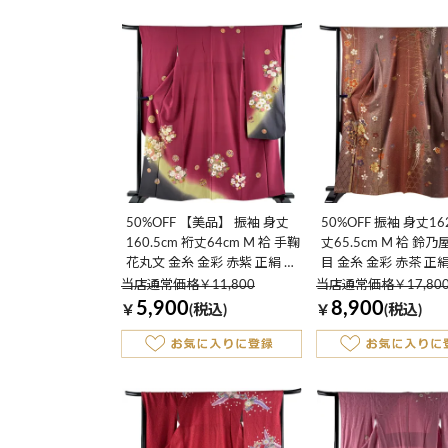
50%OFF 【美品】 振袖 身丈
50%OFF 振袖 身丈16
160.5cm 裄丈64cm M 袷 手鞠
丈65.5cm M 袷 鈴乃
花丸文 金糸 金彩 赤紫 正絹 秀
目 金糸 金彩 赤茶 正
品 K50
K50
当店通常価格￥11,800
当店通常価格￥17,80
5,900
8,900
￥
(税込)
￥
(税込)