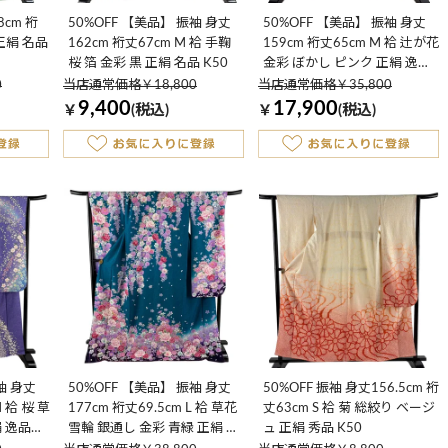
8cm 裄
50%OFF 【美品】 振袖 身丈
50%OFF 【美品】 振袖 身丈
 正絹 名品
162cm 裄丈67cm M 袷 手鞠
159cm 裄丈65cm M 袷 辻が花
桜 箔 金彩 黒 正絹 名品 K50
金彩 ぼかし ピンク 正絹 逸品
K50
0
当店通常価格￥18,800
当店通常価格￥35,800
9,400
17,900
￥
(税込)
￥
(税込)
袖 身丈
50%OFF 【美品】 振袖 身丈
50%OFF 振袖 身丈156.5cm 裄
M 袷 桜 草
177cm 裄丈69.5cm L 袷 草花
丈63cm S 袷 菊 総絞り ベージ
絹 逸品
雪輪 銀通し 金彩 青緑 正絹 逸
ュ 正絹 秀品 K50