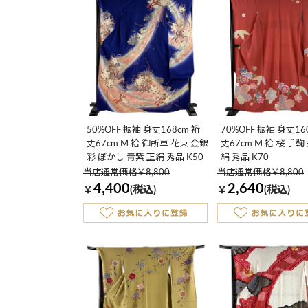
50%OFF 振袖 身丈168cm 裄
70%OFF 振袖 身丈160
丈67cm M 袷 御所車 花束 金銀
丈67cm M 袷 桜 手鞠
彩 ぼかし 青紫 正絹 秀品 K50
絹 秀品 K70
当店通常価格￥8,800
当店通常価格￥8,800
4,400
2,640
￥
(税込)
￥
(税込)