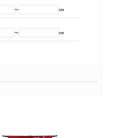
～
cm
～
cm