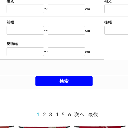
裄丈
袖丈
～
cm
前幅
後幅
～
cm
反物幅
～
cm
1
2
3
4
5
6
次へ
最後