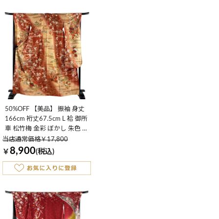
50%OFF 【美品】 振袖 身丈
166cm 裄丈67.5cm L 袷 御所
車 松竹梅 金彩 ぼかし 朱色 正
絹 名品 K50
当店通常価格￥17,800
8,900
￥
(税込)