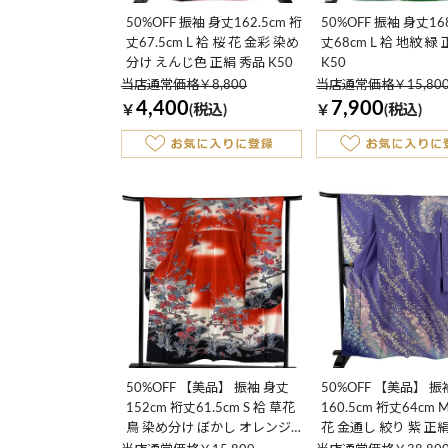
50%OFF 振袖 身丈162.5cm 裄
50%OFF 振袖 身丈16
丈67.5cm L 袷 桜 花 金彩 染め
丈68cm L 袷 地紋 緑
分け えんじ色 正絹 秀品 K50
K50
当店通常価格￥8,800
当店通常価格￥15,80
4,400
7,900
￥
(税込)
￥
(税込)
50%OFF 【美品】 振袖 身丈
50%OFF 【美品】 振
152cm 裄丈61.5cm S 袷 草花
160.5cm 裄丈64cm 
鳥 染め分け ぼかし オレンジ
花 金通し 絞り 紫 正