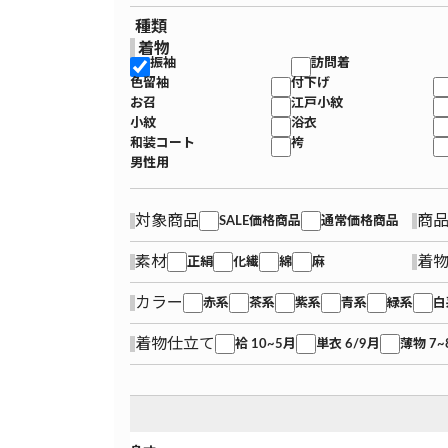
種類
着物
振袖
訪問着
色留袖
付下げ
お召
江戸小紋
小紋
浴衣
和装コート
袴
男性用
対象商品
商
SALE価格商品
通常価格商品
素材
着
正絹
化繊
綿
麻
カラー
赤系
茶系
紫系
青系
緑系
白
着物仕立て
袷 10~5月
単衣 6/9月
薄物 7~