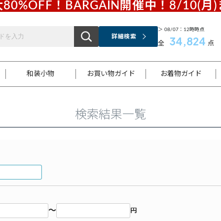
80%OFF！BARGAIN開催中！8/10(月
＞ 08/07：12時時点
詳細検索
34,824
全
点
和装小物
お買い物ガイド
お着物ガイド
検索結果一覧
ス
お支払いについて
はじめてのお着物ガイド
新規会員登録
着物知識
スタッフブログ
サイズ案内
着物参考サイズ/採寸について
和色チャート集
お問い合わせ
処法
ご返品について
メールマガジンのご登録
着物販売方法について
関連サイト一覧
袋名古屋帯
黒留袖
帯締め
開き名
色留袖
帯揚げ
古屋帯
付下げ
帯締め
丸帯
色無地
作り帯
着物
配送について
商品ランクについて(当店基準)
帯揚げセット
ショール
小紋
浴衣
襦袢
和装コート
～
円