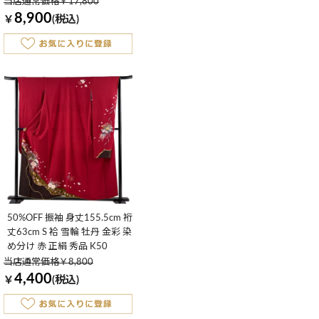
当店通常価格￥17,800
8,900
￥
(税込)
50%OFF 振袖 身丈155.5cm 裄
丈63cm S 袷 雪輪 牡丹 金彩 染
め分け 赤 正絹 秀品 K50
当店通常価格￥8,800
4,400
￥
(税込)