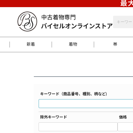
最大
バイセルオンラインストア
検索結果一覧
新着
着物
帯
お客様に届くまで
商品お取り寄せサービ
ご注文方法のご案内
お着物がにおう時の対
和装バッグ
訪問着
袋帯
名古屋帯
振袖
反物
梱包方法のご案内
キーワード（商品番号、種別、柄など)
江戸小紋
紬
除外キーワード
価格