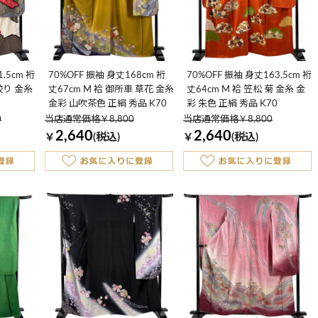
.5cm 裄
70%OFF 振袖 身丈168cm 裄
70%OFF 振袖 身丈163.5cm 裄
 絞り 金糸
丈67cm M 袷 御所車 草花 金糸
丈64cm M 袷 笠松 菊 金糸 金
金彩 山吹茶色 正絹 秀品 K70
彩 朱色 正絹 秀品 K70
0
当店通常価格￥8,800
当店通常価格￥8,800
2,640
2,640
￥
(税込)
￥
(税込)