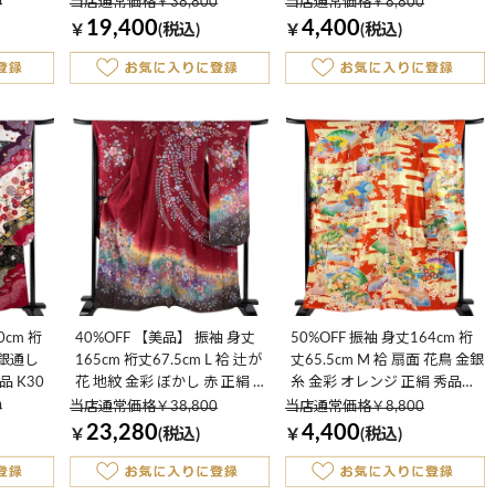
品 K50
0
当店通常価格￥38,800
当店通常価格￥8,800
19,400
4,400
￥
(税込)
￥
(税込)
0cm 裄
40%OFF 【美品】 振袖 身丈
50%OFF 振袖 身丈164cm 裄
梅 銀通し
165cm 裄丈67.5cm L 袷 辻が
丈65.5cm M 袷 扇面 花鳥 金銀
品 K30
花 地紋 金彩 ぼかし 赤 正絹 逸
糸 金彩 オレンジ 正絹 秀品
品 K30
K50
0
当店通常価格￥38,800
当店通常価格￥8,800
23,280
4,400
￥
(税込)
￥
(税込)