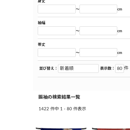
身丈
～
cm
袖幅
～
cm
帯丈
～
cm
件
並び替え：
表示数：
振袖の検索結果一覧
1422 件中 1 - 80 件表示