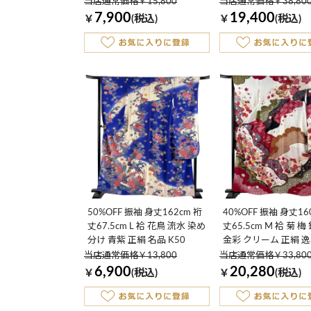
正絹 名品 K50
K50
当店通常価格￥15,800
当店通常価格￥38,80
7,900
19,400
￥
(税込)
￥
(税込)
50%OFF 振袖 身丈162cm 裄
40%OFF 振袖 身丈16
丈67.5cm L 袷 花鳥 流水 染め
丈65.5cm M 袷 菊 
分け 青紫 正絹 名品 K50
金彩 クリーム 正絹 逸
当店通常価格￥13,800
当店通常価格￥33,80
6,900
20,280
￥
(税込)
￥
(税込)