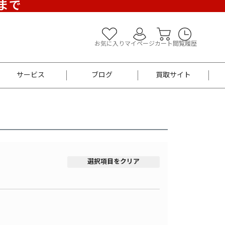
)まで
お気に入り
マイページ
カート
閲覧履歴
サービス
ブログ
買取サイト
よくあるご質問
お買い物診断
半幅帯
帯留め
お召
男性用帯
着物帯
新品
セット
選択項目をクリア
袴
男性用