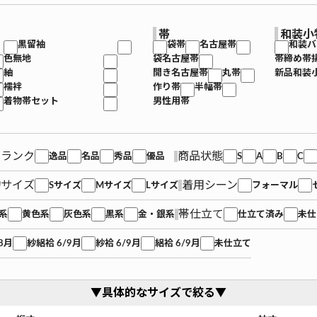
帯
和装小
黒留袖
袋帯
名古屋帯
和装バ
色無地
袋名古屋帯
帯締め帯
紬
開き名古屋帯
丸帯
新品和装
襦袢
作り帯
半幅帯
着物帯セット
男性用帯
品ランク
商品状態
逸品
名品
秀品
優品
S
A
B
C
物サイズ
着用シーン
Sサイズ
Mサイズ
Lサイズ
フォーマル
帯仕立て
系
黄色系
灰色系
黒系
金・銀系
仕立て済み
未仕
8月
紗絽袷 6/9月
紗袷 6/9月
絽袷 6/9月
未仕立て
▼具体的なサイズで絞る▼