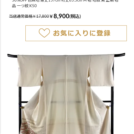
50%OFF 色無地 身丈157cm 裄丈65.5cm M 袷 地紋 紫 正絹 名
品 一つ紋 K50
8,900
￥
(税込)
当店通常価格￥17,800