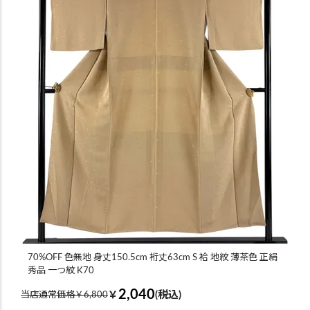
70%OFF 色無地 身丈150.5cm 裄丈63cm S 袷 地紋 薄茶色 正絹
秀品 一つ紋 K70
2,040
￥
(税込)
当店通常価格￥6,800