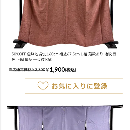
50%OFF 色無地 身丈160cm 裄丈67.5cm L 袷 落款あり 地紋 茜
色 正絹 優品 一つ紋 K50
1,900
￥
(税込)
当店通常価格￥3,800