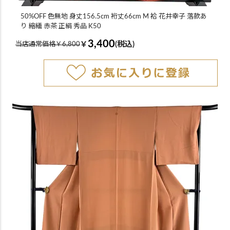
50%OFF 色無地 身丈156.5cm 裄丈66cm M 袷 花井幸子 落款あ
り 縮緬 赤茶 正絹 秀品 K50
3,400
￥
(税込)
当店通常価格￥6,800