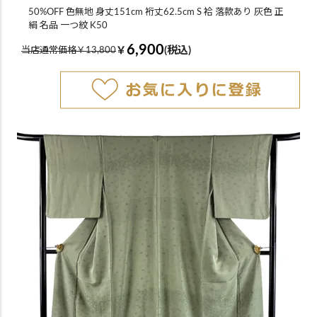
50%OFF 色無地 身丈151cm 裄丈62.5cm S 袷 落款あり 灰色 正
絹 名品 一つ紋 K50
6,900
￥
(税込)
当店通常価格￥13,800