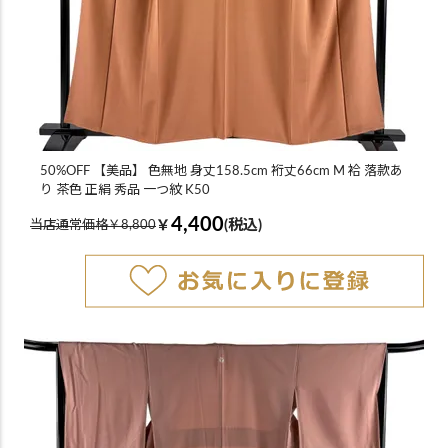
50%OFF 【美品】 色無地 身丈158.5cm 裄丈66cm M 袷 落款あ
り 茶色 正絹 秀品 一つ紋 K50
4,400
￥
(税込)
当店通常価格￥8,800