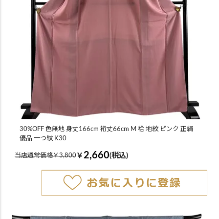
30%OFF 色無地 身丈166cm 裄丈66cm M 袷 地紋 ピンク 正絹
優品 一つ紋 K30
2,660
￥
(税込)
当店通常価格￥3,800