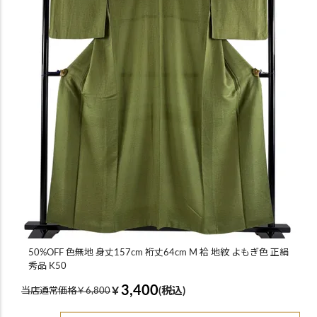
50%OFF 色無地 身丈157cm 裄丈64cm M 袷 地紋 よもぎ色 正絹
秀品 K50
3,400
￥
(税込)
当店通常価格￥6,800