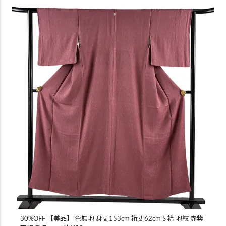
30%OFF 【美品】 色無地 身丈153cm 裄丈62cm S 袷 地紋 赤紫