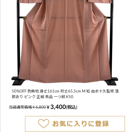
50%OFF 色無地 身丈161cm 裄丈65.5cm M 袷 由水十久監修 落
款あり ピンク 正絹 秀品 一つ紋 K50
3,400
￥
(税込)
当店通常価格￥6,800