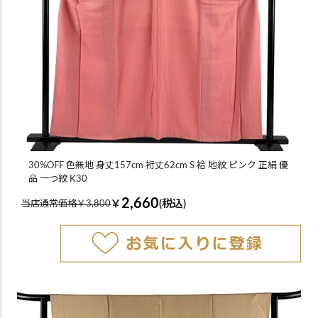
30%OFF 色無地 身丈157cm 裄丈62cm S 袷 地紋 ピンク 正絹 優
品 一つ紋 K30
2,660
￥
(税込)
当店通常価格￥3,800