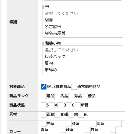
帯
種類
和装小物
対象商品
SALE価格商品
通常価格商品
商品ランク
逸品
名品
秀品
優品
商品状態
S
A
B
C
新品
素材
正絹
化繊
綿
麻
赤系
茶系
紫系
青系
緑系
白系
カラー