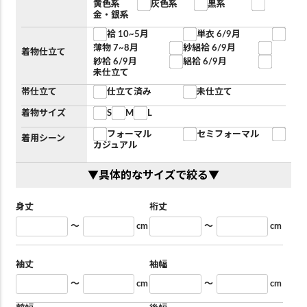
黄色系
灰色系
黒系
金・銀系
袷 10~5月
単衣 6/9月
薄物 7~8月
紗絽袷 6/9月
着物仕立て
紗袷 6/9月
絽袷 6/9月
未仕立て
帯仕立て
仕立て済み
未仕立て
着物サイズ
S
M
L
フォーマル
セミフォーマル
着用シーン
カジュアル
▼具体的なサイズで絞る▼
身丈
裄丈
～
cm
～
cm
袖丈
袖幅
～
cm
～
cm