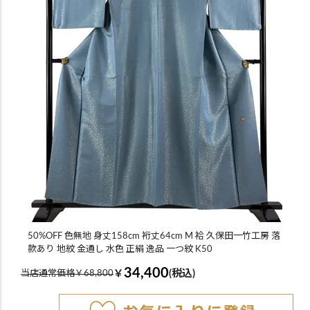
50%OFF 色無地 身丈158cm 裄丈64cm M 袷 久保田一竹工房 落
款あり 地紋 金通し 水色 正絹 逸品 一つ紋 K50
34,400
￥
(税込)
当店通常価格￥68,800