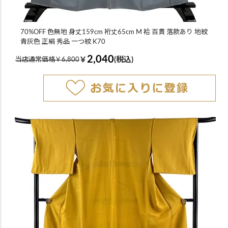
70%OFF 色無地 身丈159cm 裄丈65cm M 袷 百貫 落款あり 地紋
青灰色 正絹 秀品 一つ紋 K70
2,040
￥
(税込)
当店通常価格￥6,800