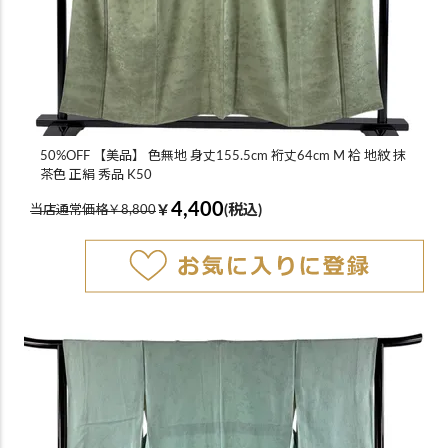
50%OFF 【美品】 色無地 身丈155.5cm 裄丈64cm M 袷 地紋 抹
茶色 正絹 秀品 K50
4,400
￥
(税込)
当店通常価格￥8,800