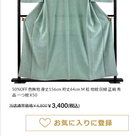
50%OFF 色無地 身丈156cm 裄丈64cm M 袷 地紋 灰緑 正絹 秀
品 一つ紋 K50
3,400
￥
(税込)
当店通常価格￥6,800