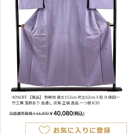
40%OFF 【美品】 色無地 身丈152cm 裄丈62cm S 袷 久保田一
竹工房 落款あり 金通し 灰紫 正絹 逸品 一つ紋 K30
40,080
￥
(税込)
当店通常価格￥66,800