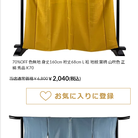
70%OFF 色無地 身丈160cm 裄丈68cm L 袷 地紋 葉柄 山吹色 正
絹 秀品 K70
2,040
￥
(税込)
当店通常価格￥6,800