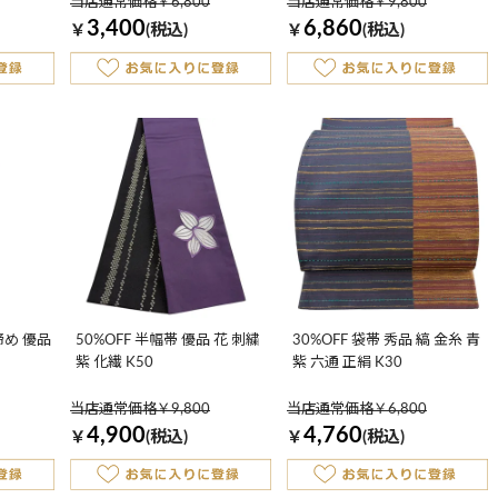
当店通常価格￥6,800
当店通常価格￥9,800
3,400
6,860
￥
(税込)
￥
(税込)
締め 優品
50%OFF 半幅帯 優品 花 刺繍
30%OFF 袋帯 秀品 縞 金糸 青
紫 化繊 K50
紫 六通 正絹 K30
当店通常価格￥9,800
当店通常価格￥6,800
4,900
4,760
￥
(税込)
￥
(税込)