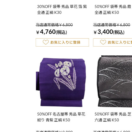
30%OFF 袋帯 秀品 草花 箔 紫
50%OFF 袋帯 秀品 霞
全通 正絹 K30
全通 正絹 K50
当店通常価格￥6,800
当店通常価格￥6,800
4,760
3,400
￥
(税込)
￥
(税込)
50%OFF 名古屋帯 秀品 草花
50%OFF 袋帯 秀品 芝
絞り 青紫 正絹 K50
六通 正絹 K50