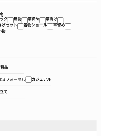
物
ッグ
反物
帯締め
帯揚げ
揚げセット
着物ショール
帯留め
小物
新品
セミフォーマル
カジュアル
立て