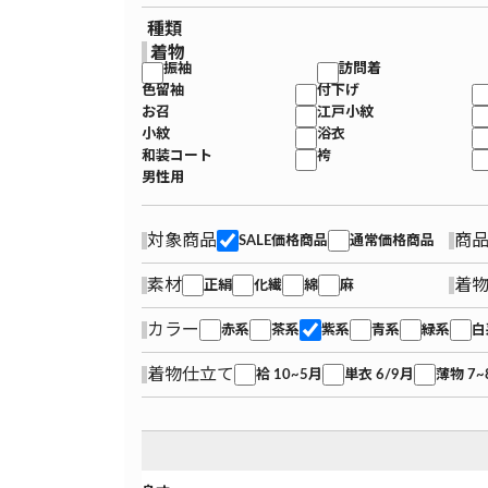
種類
着物
振袖
訪問着
色留袖
付下げ
お召
江戸小紋
小紋
浴衣
和装コート
袴
男性用
対象商品
商
SALE価格商品
通常価格商品
素材
着
正絹
化繊
綿
麻
カラー
赤系
茶系
紫系
青系
緑系
白
着物仕立て
袷 10~5月
単衣 6/9月
薄物 7~