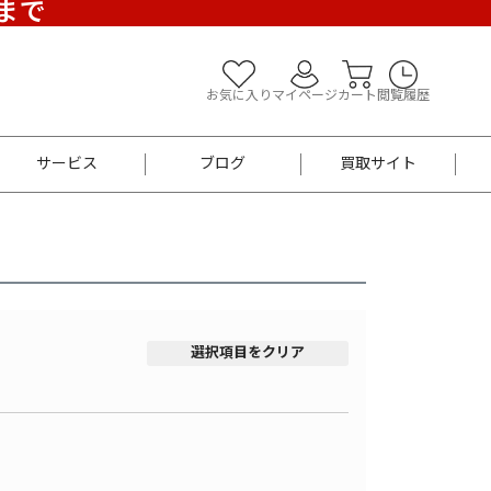
)まで
お気に入り
マイページ
カート
閲覧履歴
サービス
ブログ
買取サイト
よくあるご質問
お買い物診断
半幅帯
帯留め
お召
男性用帯
着物帯
新品
セット
選択項目をクリア
袴
男性用