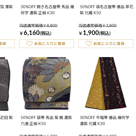
 箔 薄紫
30%OFF 開き名古屋帯 秀品 幾
50%OFF 袋名古屋帯 優品 草花
何学 濃紫 正絹 K30
紫 化繊 K50
当店通常価格￥8,800
当店通常価格￥3,800
6,160
1,900
￥
(税込)
￥
(税込)
 疋田 紫
50%OFF 袋帯 秀品 菊 楓 濃紫
30%OFF 半幅帯 優品 幾何学
六通 正絹 K50
濃紫 化繊 K30