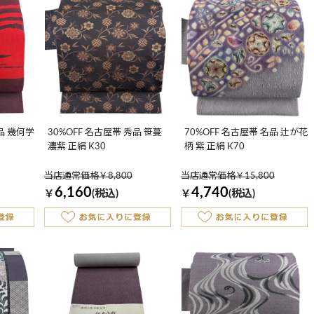
優品 幾何学
30%OFF 名古屋帯 秀品 笹蔓
70%OFF 名古屋帯 名品 辻が花
濃紫 正絹 K30
柄 紫 正絹 K70
当店通常価格￥8,800
当店通常価格￥15,800
6,160
4,740
￥
(税込)
￥
(税込)