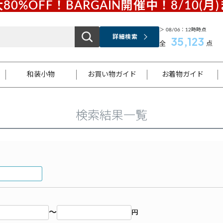
80%OFF！BARGAIN開催中！8/10(月
＞ 08/06：12時時点
詳細検索
35,123
全
点
和装小物
お買い物ガイド
お着物ガイド
検索結果一覧
ス
お支払いについて
はじめてのお着物ガイド
新規会員登録
着物知識
スタッフブログ
サイズ案内
着物参考サイズ/採寸について
和色チャート集
お問い合わせ
処法
ご返品について
メールマガジンのご登録
着物販売方法について
関連サイト一覧
袋名古屋帯
黒留袖
帯締め
開き名
色留袖
帯揚げ
古屋帯
付下げ
帯締め
丸帯
色無地
作り帯
着物
配送について
商品ランクについて(当店基準)
帯揚げセット
ショール
小紋
浴衣
襦袢
和装コート
～
円