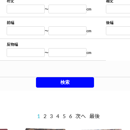
裄丈
袖丈
～
cm
前幅
後幅
～
cm
反物幅
～
cm
1
2
3
4
5
6
次へ
最後