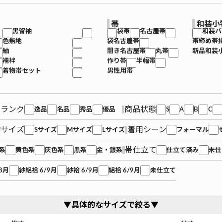
帯
和装小
黒留袖
袋帯
名古屋帯
和装バ
色無地
袋名古屋帯
帯締め帯
紬
開き名古屋帯
丸帯
新品和装
襦袢
作り帯
半幅帯
着物帯セット
男性用帯
品ランク
商品状態
逸品
名品
秀品
優品
S
A
B
C
物サイズ
着用シーン
Sサイズ
Mサイズ
Lサイズ
フォーマル
帯仕立て
系
黄色系
灰色系
黒系
金・銀系
仕立て済み
未仕
8月
紗絽袷 6/9月
紗袷 6/9月
絽袷 6/9月
未仕立て
▼具体的なサイズで絞る▼