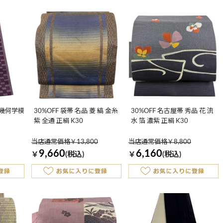
品 幾何学模
30%OFF 袋帯 名品 菱 縞 金糸
30%OFF 名古屋帯 秀品 花 流
紫 全通 正絹 K30
水 箔 濃紫 正絹 K30
当店通常価格￥13,800
当店通常価格￥8,800
9,660
6,160
￥
(税込)
￥
(税込)