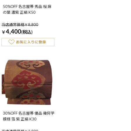
50%OFF 名古屋帯 秀品 桜 麻
の葉 濃紫 正絹 K50
当店通常価格￥8,800
4,400
￥
(税込)
30%OFF 名古屋帯 優品 幾何学
模様 箔 紫 正絹 K30