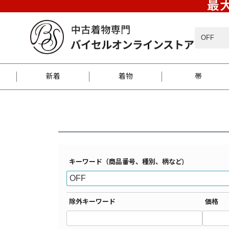
最大
バイセルオンラインストア
検索結果一覧
新着
着物
帯
お客様に届くまで
商品お取り寄せサービ
ご注文方法のご案内
お着物がにおう時の対
和装バッグ
訪問着
袋帯
名古屋帯
振袖
反物
梱包方法のご案内
キーワード（商品番号、種別、柄など)
江戸小紋
紬
除外キーワード
価格