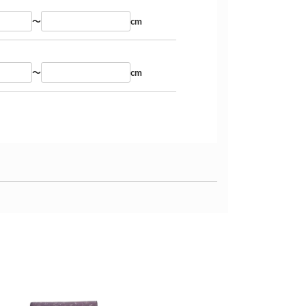
～
cm
～
cm