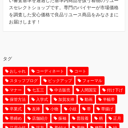
い審査基準を通過した基準内商品を扱う着物のリユー
スセレクトショップです。専門のバイヤーが市場価格
を調査した安心価格で良品リユース商品をみなさまに
お届けします！
タグ
おしゃれ
コーディネート
コート
スタッフブログ
ピックアップ
フォーマル
マナー
七五三
中古販売
人間国宝
付け下げ
保管方法
入学式
加賀友禅
動画
半幅帯
卒業式
友禅
小物
小紋
帯
帯揚げ
帯締め
店舗紹介
振袖
普段着
柄
正月
江戸小紋
浴衣
着付け
着物
種類
紬