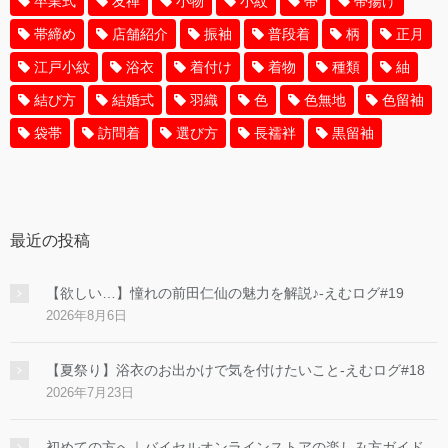
卒業式
友禅
小物
小紋
帯
帯揚げ
帯締め
店舗紹介
振袖
普段着
柄
正月
江戸小紋
浴衣
着付け
着物
種類
紬
結び方
結婚式
羽織
色
色無地
色留袖
袋帯
訪問着
選び方
長襦袢
黒留袖
最近の投稿
【欲しい…】憧れの前田仁仙の魅力を解説♪-えむログ#19
2026年8月6日
【夏祭り】浴衣のお出かけで気を付けたいこと-えむログ#18
2026年7月23日
初めての方へ｜バイセルオンラインストアの楽しみ方ガイド