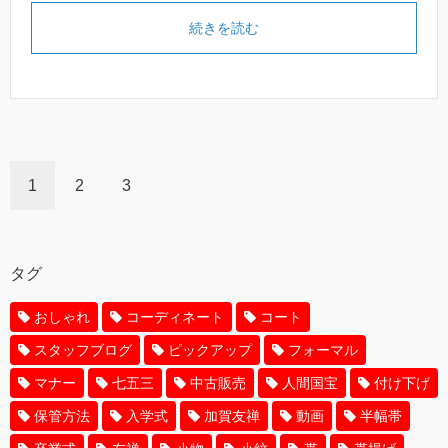
続きを読む
1
2
3
タグ
おしゃれ
コーディネート
コート
スタッフブログ
ピックアップ
フォーマル
マナー
七五三
中古販売
人間国宝
付け下げ
保管方法
入学式
加賀友禅
動画
半幅帯