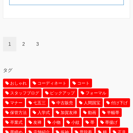
1
2
3
タグ
おしゃれ
コーディネート
コート
スタッフブログ
ピックアップ
フォーマル
マナー
七五三
中古販売
人間国宝
付け下げ
保管方法
入学式
加賀友禅
動画
半幅帯
卒業式
友禅
小物
小紋
帯
帯揚げ
帯締め
店舗紹介
振袖
普段着
柄
正月