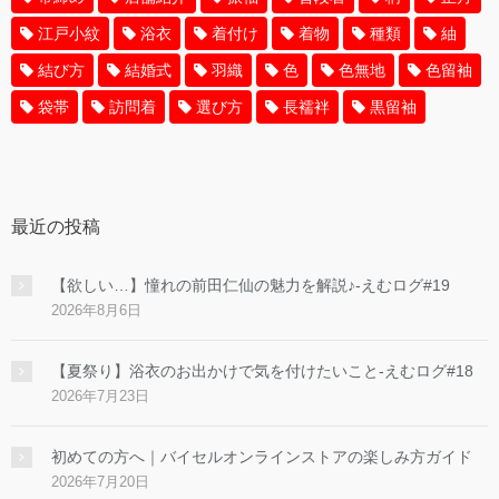
江戸小紋
浴衣
着付け
着物
種類
紬
結び方
結婚式
羽織
色
色無地
色留袖
袋帯
訪問着
選び方
長襦袢
黒留袖
最近の投稿
【欲しい…】憧れの前田仁仙の魅力を解説♪-えむログ#19
2026年8月6日
【夏祭り】浴衣のお出かけで気を付けたいこと-えむログ#18
2026年7月23日
初めての方へ｜バイセルオンラインストアの楽しみ方ガイド
2026年7月20日