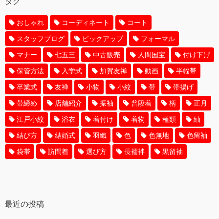
タグ
おしゃれ
コーディネート
コート
スタッフブログ
ピックアップ
フォーマル
マナー
七五三
中古販売
人間国宝
付け下げ
保管方法
入学式
加賀友禅
動画
半幅帯
卒業式
友禅
小物
小紋
帯
帯揚げ
帯締め
店舗紹介
振袖
普段着
柄
正月
江戸小紋
浴衣
着付け
着物
種類
紬
結び方
結婚式
羽織
色
色無地
色留袖
袋帯
訪問着
選び方
長襦袢
黒留袖
最近の投稿