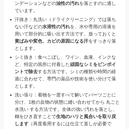
ンデーションなどの
油性の汚れ
を落とすのに適し
ています。
汗抜き：丸洗い（ドライクリーニング）では落ち
ない汗などの
水溶性の汚れ
を、水や専用の溶液を
用いて部分的に吸い出す方法です。放っておくと
黄ばみや変色、カビの原因になる汗
をすっきり落
とします。
シミ抜き：食べこぼし、ワイン、血液、インクな
ど、特定の箇所に付着した
頑固なシミをピンポイ
ントで除去
する方法です。シミの種類や時間の経
過に合わせて、専門の薬品や技術を使い分けて落
とします。
洗い張り：着物を一度すべて解いてパーツごとに
分け、1枚の反物の状態に縫い合わせてから 丸ごと
水洗い する方法です。全体の強い汚れを落とし、
糊をひき直すことで
生地のハリと風合いを取り戻
します
（再度着用するには仕立て直しが必要で