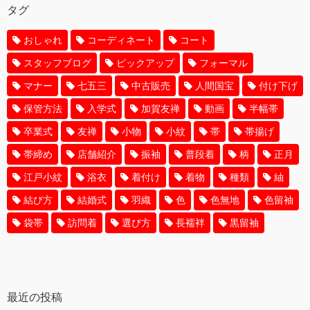
タグ
おしゃれ
コーディネート
コート
スタッフブログ
ピックアップ
フォーマル
マナー
七五三
中古販売
人間国宝
付け下げ
保管方法
入学式
加賀友禅
動画
半幅帯
卒業式
友禅
小物
小紋
帯
帯揚げ
帯締め
店舗紹介
振袖
普段着
柄
正月
江戸小紋
浴衣
着付け
着物
種類
紬
結び方
結婚式
羽織
色
色無地
色留袖
袋帯
訪問着
選び方
長襦袢
黒留袖
最近の投稿