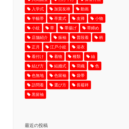
入学式
加賀友禅
動画
半幅帯
卒業式
友禅
小物
小紋
帯
帯揚げ
帯締め
店舗紹介
振袖
普段着
柄
正月
江戸小紋
浴衣
着付け
着物
種類
紬
結び方
結婚式
羽織
色
色無地
色留袖
袋帯
訪問着
選び方
長襦袢
黒留袖
最近の投稿