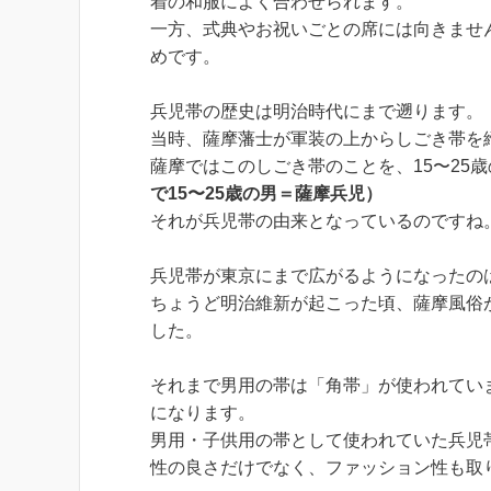
着の和服によく合わせられます。
一方、式典やお祝いごとの席には向きませ
めです。
兵児帯の歴史は明治時代にまで遡ります。
当時、薩摩藩士が軍装の上からしごき帯を
薩摩ではこのしごき帯のことを、15〜25
で15〜25歳の男＝薩摩兵児）
それが兵児帯の由来となっているのですね
兵児帯が東京にまで広がるようになったのは
ちょうど明治維新が起こった頃、薩摩風俗
した。
それまで男用の帯は「角帯」が使われてい
になります。
男用・子供用の帯として使われていた兵児
性の良さだけでなく、ファッション性も取