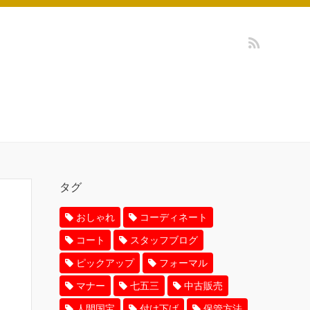
タグ
おしゃれ
コーディネート
コート
スタッフブログ
ピックアップ
フォーマル
マナー
七五三
中古販売
人間国宝
付け下げ
保管方法