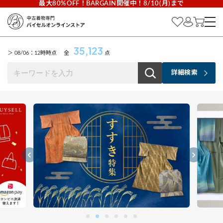
最大80%OFF！BARGAIN開催中！8/10(月)まで
35,123
＞ 08/06：12時時点
全
点
詳細検索