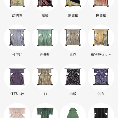
訪問着
振袖
黒留袖
色留袖
付下げ
色無地
お召
着物帯セット
江戸小紋
紬
小紋
浴衣