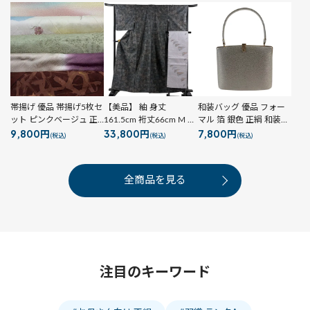
帯揚げ 優品 帯揚げ5枚セ
【美品】 紬 身丈
和装バッグ 優品 フォー
ット ピンクベージュ 正
161.5cm 裄丈66cm M 袷
マル 箔 銀色 正絹 和装小
9,800円
33,800円
7,800円
絹 和装小物
名古屋帯セット 樹木 墨
物
(税込)
(税込)
(税込)
色 正絹 名品
全商品を見る
注目のキーワード