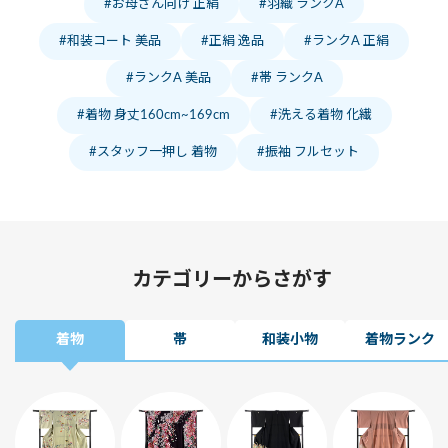
お母さん向け 正絹
羽織 ランクA
和装コート 美品
正絹 逸品
ランクA 正絹
ランクA 美品
帯 ランクA
着物 身丈160cm~169cm
洗える着物 化繊
スタッフ一押し 着物
振袖 フルセット
カテゴリーからさがす
着物
帯
和装小物
着物ランク