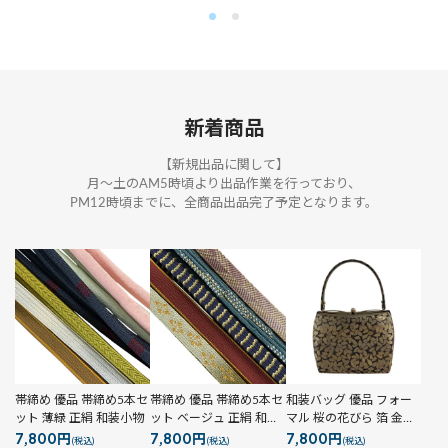
新着商品
【新規出品に関して】
月～土のAM5時頃より出品作業を行っており、
PM12時頃までに、全商品出品完了予定となります。
帯締め 優品 帯締め5本セ
帯締め 優品 帯締め5本セ
和装バッグ 優品 フォー
ット 薄緑 正絹 和装小物
ット ベージュ 正絹 和装
マル 桜の花びら 箔 金色
7,800円
7,800円
7,800円
小物
正絹 和装小物
(税込)
(税込)
(税込)