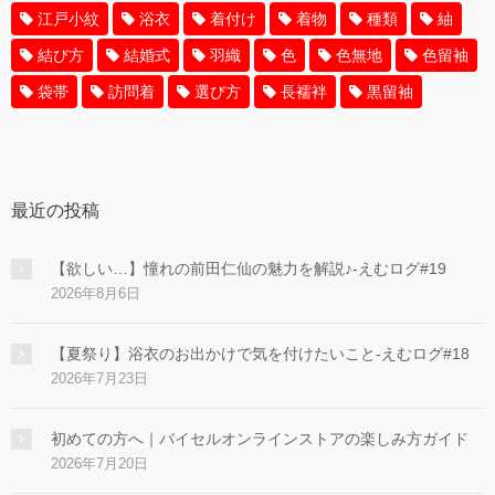
江戸小紋
浴衣
着付け
着物
種類
紬
結び方
結婚式
羽織
色
色無地
色留袖
袋帯
訪問着
選び方
長襦袢
黒留袖
最近の投稿
【欲しい…】憧れの前田仁仙の魅力を解説♪-えむログ#19
2026年8月6日
【夏祭り】浴衣のお出かけで気を付けたいこと-えむログ#18
2026年7月23日
初めての方へ｜バイセルオンラインストアの楽しみ方ガイド
2026年7月20日