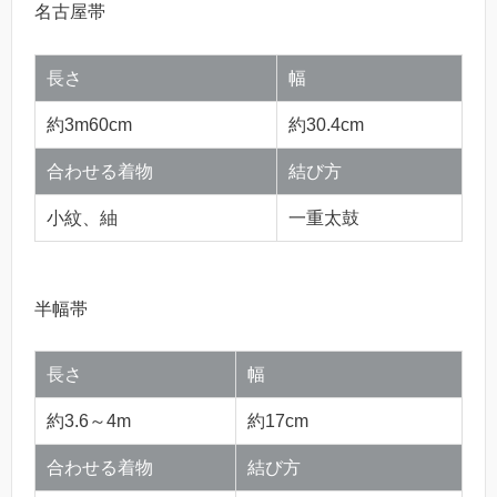
名古屋帯
長さ
幅
約3m60cm
約30.4cm
合わせる着物
結び方
小紋、紬
一重太鼓
半幅帯
長さ
幅
約3.6～4m
約17cm
合わせる着物
結び方