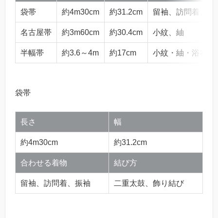
袋帯
約4m30cm
約31.2cm
留袖、訪問着、振
名古屋帯
約3m60cm
約30.4cm
小紋、紬
半幅帯
約3.6～4m
約17cm
小紋・紬・浴衣
袋帯
長さ
幅
約4m30cm
約31.2cm
合わせる着物
結び方
留袖、訪問着、振袖
二重太鼓、飾り結び