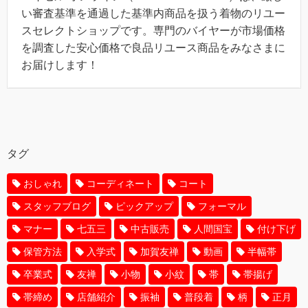
い審査基準を通過した基準内商品を扱う着物のリユー
スセレクトショップです。専門のバイヤーが市場価格
を調査した安心価格で良品リユース商品をみなさまに
お届けします！
タグ
おしゃれ
コーディネート
コート
スタッフブログ
ピックアップ
フォーマル
マナー
七五三
中古販売
人間国宝
付け下げ
保管方法
入学式
加賀友禅
動画
半幅帯
卒業式
友禅
小物
小紋
帯
帯揚げ
帯締め
店舗紹介
振袖
普段着
柄
正月