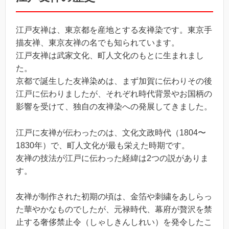
江戸友禅は、東京都を産地とする友禅染です。東京手
描友禅、東京友禅の名でも知られています。
江戸友禅は武家文化、町人文化のもとに生まれまし
た。
京都で誕生した友禅染めは、まず加賀に伝わりその後
江戸に伝わりましたが、それぞれ時代背景やお国柄の
影響を受けて、独自の友禅染への発展してきました。
江戸に友禅が伝わったのは、文化文政時代（1804〜
1830年）で、町人文化が最も栄えた時期です。
友禅の技法が江戸に伝わった経緯は2つの説がありま
す。
友禅が制作された初期の頃は、金箔や刺繍をあしらっ
た華やかなものでしたが、元禄時代、幕府が贅沢を禁
止する奢侈禁止令（しゃしきんしれい）を発令したこ