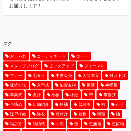
お届けします！
タグ
おしゃれ
コーディネート
コート
スタッフブログ
ピックアップ
フォーマル
マナー
七五三
中古販売
人間国宝
付け下げ
保管方法
入学式
加賀友禅
動画
半幅帯
卒業式
友禅
小物
小紋
帯
帯揚げ
帯締め
店舗紹介
振袖
普段着
柄
正月
江戸小紋
浴衣
着付け
着物
種類
紬
結び方
結婚式
羽織
色
色無地
色留袖