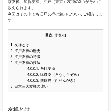
京友禅、加賀友禅、江戸（東京）友禅の3つがそれに
数えられます。
今回はその中でも江戸友禅の魅力についてご紹介しま
す。
目次
[
非表示
]
1.
友禅とは
2.
江戸友禅の歴史
3.
江戸友禅の特徴
4.
江戸友禅の技法
4.0.0.1.
糸目友禅
4.0.0.2.
蝋纈染（ろうけちぞめ）
4.0.0.3.
無線描（むせんがき）
5.
日本三大友禅の違い
友禅とは