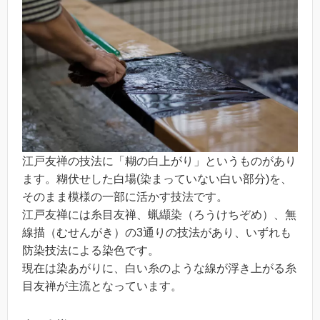
江戸友禅の技法に「糊の白上がり」というものがあり
ます。糊伏せした白場(染まっていない白い部分)を、
そのまま模様の一部に活かす技法です。
江戸友禅には糸目友禅、蝋纈染（ろうけちぞめ）、無
線描（むせんがき）の3通りの技法があり、いずれも
防染技法による染色です。
現在は染あがりに、白い糸のような線が浮き上がる糸
目友禅が主流となっています。