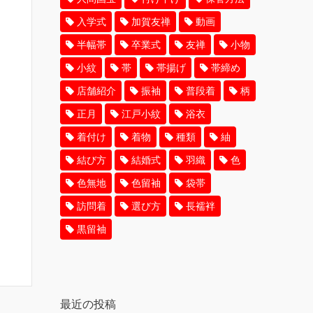
入学式
加賀友禅
動画
半幅帯
卒業式
友禅
小物
小紋
帯
帯揚げ
帯締め
店舗紹介
振袖
普段着
柄
正月
江戸小紋
浴衣
着付け
着物
種類
紬
結び方
結婚式
羽織
色
色無地
色留袖
袋帯
訪問着
選び方
長襦袢
黒留袖
最近の投稿