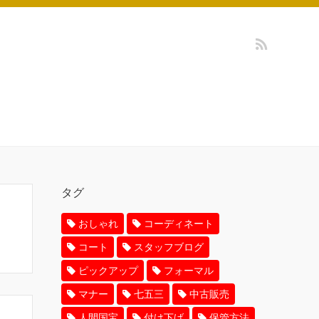
タグ
おしゃれ
コーディネート
コート
スタッフブログ
ピックアップ
フォーマル
マナー
七五三
中古販売
人間国宝
付け下げ
保管方法