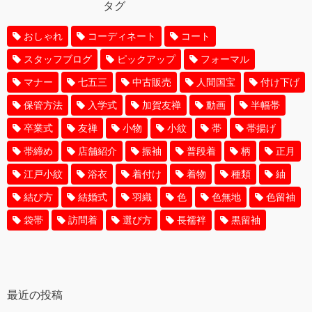
タグ
おしゃれ
コーディネート
コート
スタッフブログ
ピックアップ
フォーマル
マナー
七五三
中古販売
人間国宝
付け下げ
保管方法
入学式
加賀友禅
動画
半幅帯
卒業式
友禅
小物
小紋
帯
帯揚げ
帯締め
店舗紹介
振袖
普段着
柄
正月
江戸小紋
浴衣
着付け
着物
種類
紬
結び方
結婚式
羽織
色
色無地
色留袖
袋帯
訪問着
選び方
長襦袢
黒留袖
最近の投稿