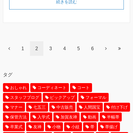
続きを読む
1
2
3
4
5
6
タグ
おしゃれ
コーディネート
コート
スタッフブログ
ピックアップ
フォーマル
マナー
七五三
中古販売
人間国宝
付け下げ
保管方法
入学式
加賀友禅
動画
半幅帯
卒業式
友禅
小物
小紋
帯
帯揚げ