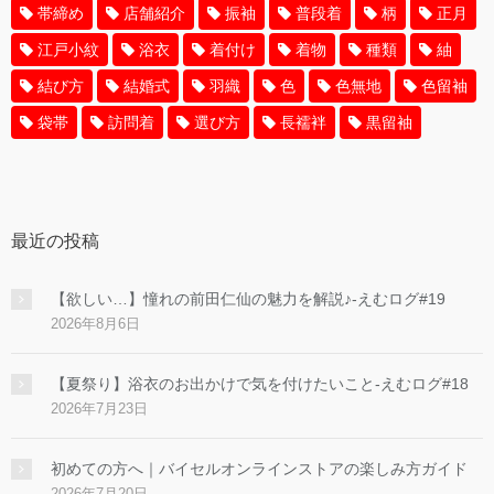
帯締め
店舗紹介
振袖
普段着
柄
正月
江戸小紋
浴衣
着付け
着物
種類
紬
結び方
結婚式
羽織
色
色無地
色留袖
袋帯
訪問着
選び方
長襦袢
黒留袖
最近の投稿
【欲しい…】憧れの前田仁仙の魅力を解説♪-えむログ#19
2026年8月6日
【夏祭り】浴衣のお出かけで気を付けたいこと-えむログ#18
2026年7月23日
初めての方へ｜バイセルオンラインストアの楽しみ方ガイド
2026年7月20日