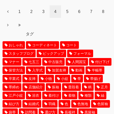
1
2
3
4
5
6
7
8
タグ
おしゃれ
コーディネート
コート
スタッフブログ
ピックアップ
フォーマル
マナー
七五三
中古販売
人間国宝
付け下げ
保管方法
入学式
加賀友禅
動画
半幅帯
卒業式
友禅
小物
小紋
帯
帯揚げ
帯締め
店舗紹介
振袖
普段着
柄
正月
江戸小紋
浴衣
着付け
着物
種類
紬
結び方
結婚式
羽織
色
色無地
色留袖
袋帯
訪問着
選び方
長襦袢
黒留袖