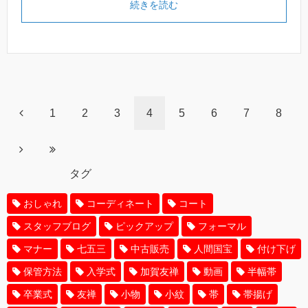
続きを読む
1
2
3
4
5
6
7
8
タグ
おしゃれ
コーディネート
コート
スタッフブログ
ピックアップ
フォーマル
マナー
七五三
中古販売
人間国宝
付け下げ
保管方法
入学式
加賀友禅
動画
半幅帯
卒業式
友禅
小物
小紋
帯
帯揚げ