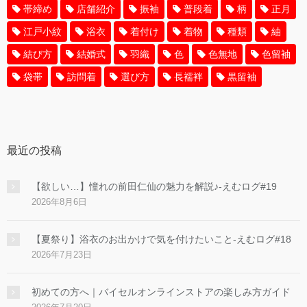
帯締め
店舗紹介
振袖
普段着
柄
正月
江戸小紋
浴衣
着付け
着物
種類
紬
結び方
結婚式
羽織
色
色無地
色留袖
袋帯
訪問着
選び方
長襦袢
黒留袖
最近の投稿
【欲しい…】憧れの前田仁仙の魅力を解説♪-えむログ#19
2026年8月6日
【夏祭り】浴衣のお出かけで気を付けたいこと-えむログ#18
2026年7月23日
初めての方へ｜バイセルオンラインストアの楽しみ方ガイド