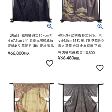
【美品】 結城紬 身丈167cm 裄
40%OFF 訪問着 身丈161cm 裄
丈67.5cm L 袷 奥順 本場結城紬
丈64.5cm M 袷 藤井寛 落款あり
証紙あり 草花 竹 濃紺 正絹 逸品
雲文 草花 金彩 金糸 灰紫 正絹
逸品 K30
¥
66,800
当店通常価格
¥
110,800
税込
¥
66,480
税込