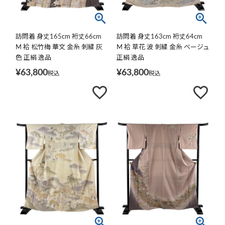
訪問着 身丈165cm 裄丈66cm
訪問着 身丈163cm 裄丈64cm
M 袷 松竹梅 華文 金糸 刺繍 灰
M 袷 草花 波 刺繍 金糸 ベージュ
色 正絹 逸品
正絹 逸品
¥
63,800
¥
63,800
税込
税込