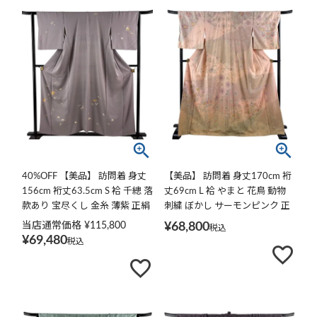
40%OFF 【美品】 訪問着 身丈
【美品】 訪問着 身丈170cm 裄
156cm 裄丈63.5cm S 袷 千總 落
丈69cm L 袷 やまと 花鳥 動物
款あり 宝尽くし 金糸 薄紫 正絹
刺繍 ぼかし サーモンピンク 正
逸品 K30
絹 逸品
当店通常価格
¥
115,800
¥
68,800
税込
¥
69,480
税込