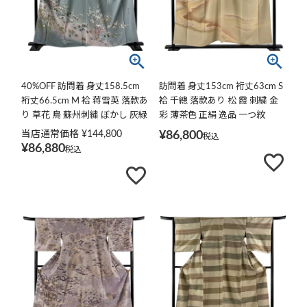
40%OFF 訪問着 身丈158.5cm
訪問着 身丈153cm 裄丈63cm S
裄丈66.5cm M 袷 蒋雪英 落款あ
袷 千總 落款あり 松 霞 刺繍 金
り 草花 鳥 蘇州刺繍 ぼかし 灰緑
彩 薄茶色 正絹 逸品 一つ紋
正絹 逸品 K30
当店通常価格
¥
144,800
¥
86,800
税込
¥
86,880
税込