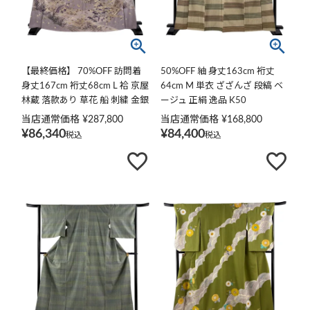
【最終価格】 70%OFF 訪問着
50%OFF 紬 身丈163cm 裄丈
身丈167cm 裄丈68cm L 袷 京屋
64cm M 単衣 ざざんざ 段縞 ベ
林蔵 落款あり 草花 船 刺繍 金銀
ージュ 正絹 逸品 K50
糸 薄紫 正絹 逸品 K70
当店通常価格
¥
287,800
当店通常価格
¥
168,800
¥
86,340
¥
84,400
税込
税込