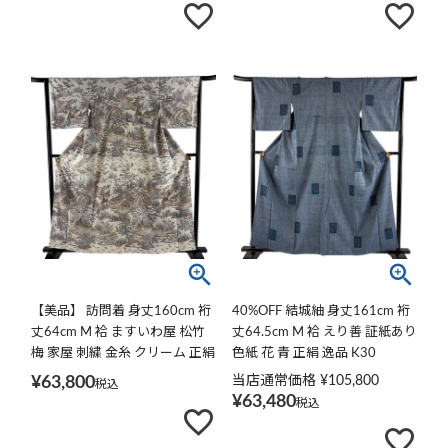
【美品】 訪問着 身丈160cm 裄
40%OFF 結城紬 身丈161cm 裄
丈64cm M 袷 ますいわ屋 松竹
丈64.5cm M 袷 えり善 証紙あり
梅 家屋 刺繍 金糸 クリーム 正絹
色紙 花 青 正絹 逸品 K30
逸品
¥
63,800
当店通常価格
¥
105,800
税込
¥
63,480
税込