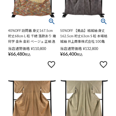
40%OFF 訪問着 身丈167.5cm
50%OFF 【美品】結城紬 身丈
裄丈68cm L 袷 千總 落款あり 幾
162.5cm 裄丈63cm S 袷 本場結
何学 金糸 金彩 ベージュ 正絹 逸
城紬 井上商事株式会社 100亀
品 K30
甲 証紙あり 霞 幾何学模様 灰茶
当店通常価格
¥
110,800
当店通常価格
¥
132,800
正絹 逸品 K50
¥
66,480
¥
66,400
税込
税込