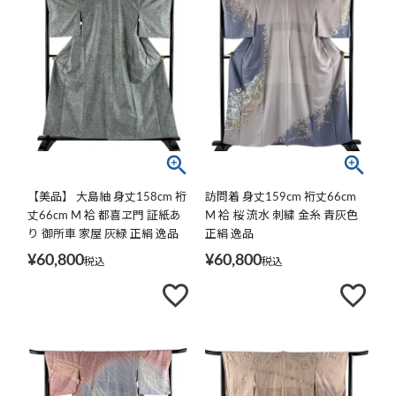
【美品】 大島紬 身丈158cm 裄
訪問着 身丈159cm 裄丈66cm
丈66cm M 袷 都喜ヱ門 証紙あ
M 袷 桜 流水 刺繍 金糸 青灰色
り 御所車 家屋 灰緑 正絹 逸品
正絹 逸品
¥
60,800
¥
60,800
税込
税込