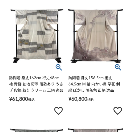
訪問着 身丈162cm 裄丈68cm L
訪問着 身丈156.5cm 裄丈
袷 青柳 紬地 奇翠 落款あり うさ
64.5cm M 袷 向かい鳥 草花 刺
ぎ 段縞 絞り クリーム 正絹 逸品
繍 ぼかし 薄茶色 正絹 逸品
¥
61,800
¥
60,800
税込
税込