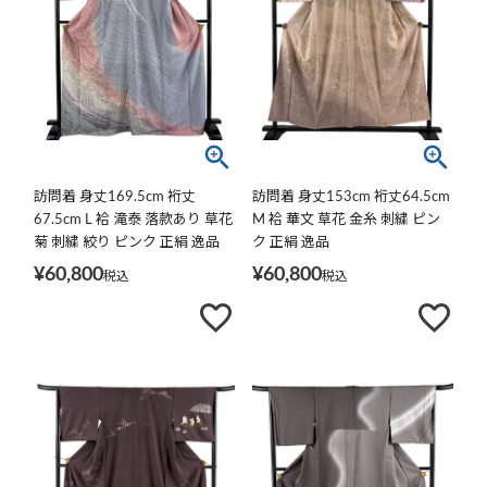
訪問着 身丈169.5cm 裄丈
訪問着 身丈153cm 裄丈64.5cm
67.5cm L 袷 滝泰 落款あり 草花
M 袷 華文 草花 金糸 刺繍 ピン
菊 刺繍 絞り ピンク 正絹 逸品
ク 正絹 逸品
¥
60,800
¥
60,800
税込
税込