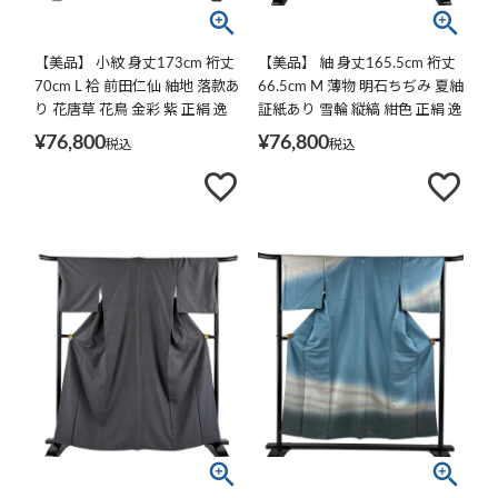
【美品】 小紋 身丈173cm 裄丈
【美品】 紬 身丈165.5cm 裄丈
70cm L 袷 前田仁仙 紬地 落款あ
66.5cm M 薄物 明石ちぢみ 夏紬
り 花唐草 花鳥 金彩 紫 正絹 逸
証紙あり 雪輪 縦縞 紺色 正絹 逸
品
品
¥
76,800
¥
76,800
税込
税込