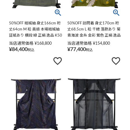
50%OFF 結城紬 身丈166cm 裄
50%OFF 訪問着 身丈170cm 裄
丈64cm M 袷 奥順 本場結城紬
丈68.5cm L 袷 千總 落款あり 菊
証紙あり 横段 緑 正絹 逸品 K50
青海波 金糸 金彩 鶯色 正絹 逸品
K50
当店通常価格
¥
168,800
当店通常価格
¥
154,800
¥
84,400
¥
77,400
税込
税込