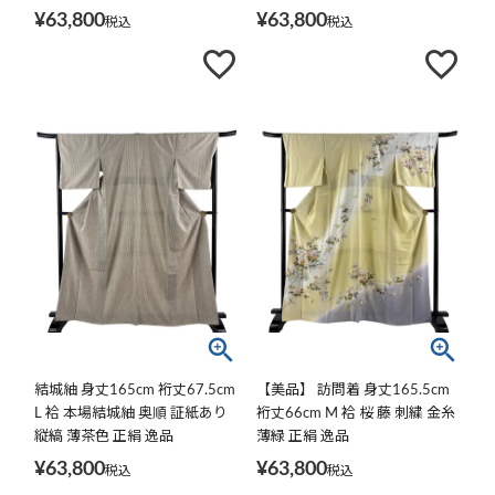
¥
63,800
¥
63,800
税込
税込
結城紬 身丈165cm 裄丈67.5cm
【美品】 訪問着 身丈165.5cm
L 袷 本場結城紬 奥順 証紙あり
裄丈66cm M 袷 桜 藤 刺繍 金糸
縦縞 薄茶色 正絹 逸品
薄緑 正絹 逸品
¥
63,800
¥
63,800
税込
税込