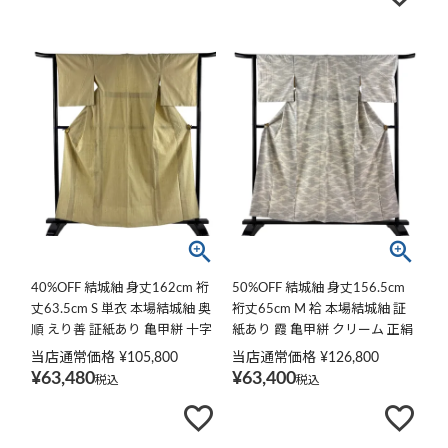
40%OFF 結城紬 身丈162cm 裄
50%OFF 結城紬 身丈156.5cm
丈63.5cm S 単衣 本場結城紬 奥
裄丈65cm M 袷 本場結城紬 証
順 えり善 証紙あり 亀甲絣 十字
紙あり 霞 亀甲絣 クリーム 正絹
絣 ベージュ 正絹 逸品 K30
逸品 K50
当店通常価格
¥
105,800
当店通常価格
¥
126,800
¥
63,480
¥
63,400
税込
税込