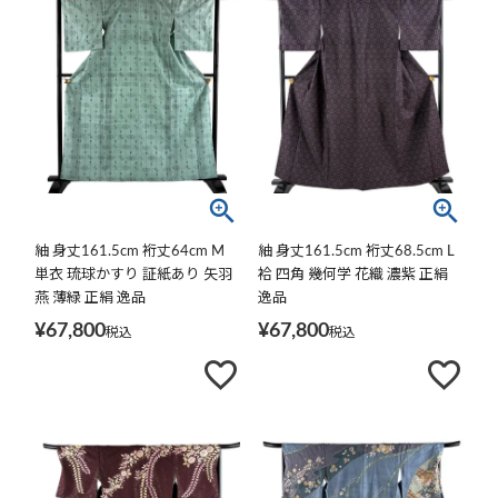
紬 身丈161.5cm 裄丈64cm M
紬 身丈161.5cm 裄丈68.5cm L
単衣 琉球かすり 証紙あり 矢羽
袷 四角 幾何学 花織 濃紫 正絹
燕 薄緑 正絹 逸品
逸品
¥
67,800
¥
67,800
税込
税込