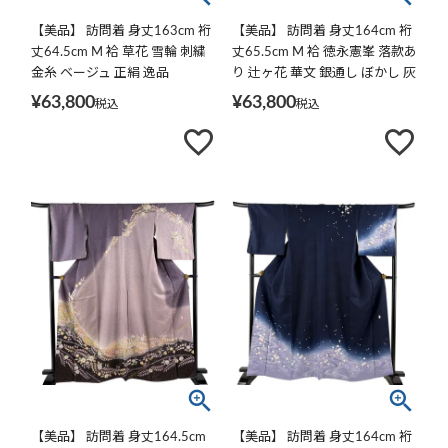
【美品】 訪問着 身丈163cm 裄
【美品】 訪問着 身丈164cm 裄
丈64.5cm M 袷 草花 雪輪 刺繍
丈65.5cm M 袷 徳永憲峯 落款あ
金糸 ベージュ 正絹 逸品
り 辻ヶ花 華文 銀通し ぼかし 灰
紫 正絹 逸品
¥
63,800
¥
63,800
税込
税込
【美品】 訪問着 身丈164.5cm
【美品】 訪問着 身丈164cm 裄