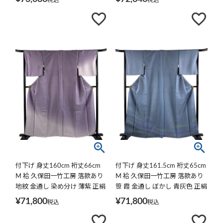
税込
税込
付下げ 身丈160cm 裄丈66cm
付下げ 身丈161.5cm 裄丈65cm
M 袷 久保田一竹工房 落款あり
M 袷 久保田一竹工房 落款あり
地紋 金通し 染め分け 薄紫 正絹
笹 霞 金通し ぼかし 青灰色 正絹
逸品
逸品 一つ紋
¥
71,800
¥
71,800
税込
税込