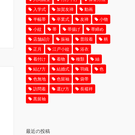
入学式
加賀友禅
動画
半幅帯
卒業式
友禅
小物
小紋
帯
帯揚げ
帯締め
店舗紹介
振袖
普段着
柄
正月
江戸小紋
浴衣
着付け
着物
種類
紬
結び方
結婚式
羽織
色
色無地
色留袖
袋帯
訪問着
選び方
長襦袢
黒留袖
最近の投稿