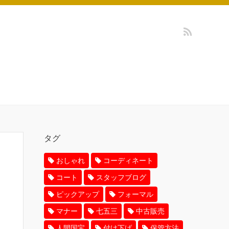
タグ
おしゃれ
コーディネート
コート
スタッフブログ
ピックアップ
フォーマル
マナー
七五三
中古販売
人間国宝
付け下げ
保管方法