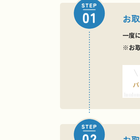
お取
一度
※お
お取