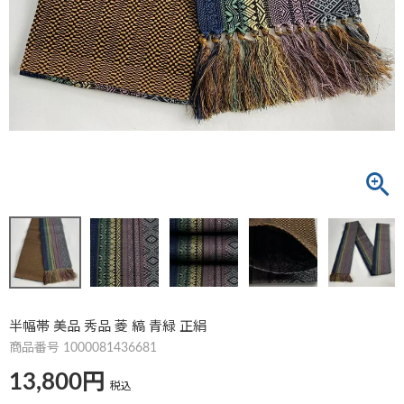
半幅帯 美品 秀品 菱 縞 青緑 正絹
商品番号
1000081436681
13,800
税込