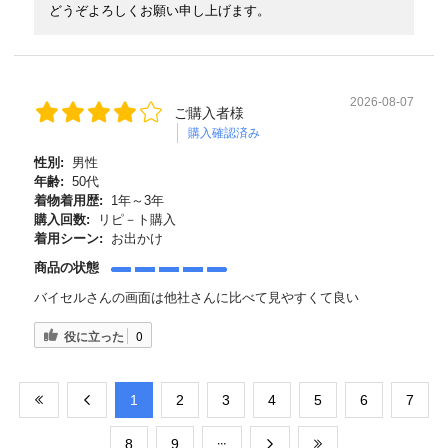
どうぞよろしくお願い申し上げます。
2026-08-07
ご購入者様
購入確認済み
性別:
男性
年齢:
50代
着物着用歴:
1年～3年
購入回数:
リピ－ト購入
着用シーン:
お出かけ
商品の状態
バイセルさんの画面は他社さんに比べて見やすくて良い
役に立った
0
​1
​2
​3
​4
​5
​6
​7
​8
​9