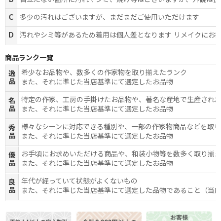
B
目立たない箇所に汚れやシミ、焼け等はございますが、外観は良
C
多少の汚れはございますが、まだまだご使用いただけます
D
汚れやシミ等があるため着用は個人差となります リメイクにお
商品ランク一覧
希少なお品物や、数多くの作家物を取り揃えたランク
逸
品
また、それに準じた当店基準にて選定したお品物
特定の作家、工房の手掛けたお品物や、著名な産地で生産され
名
品
また、それに準じた当店基準にて選定したお品物
様々なシーンに対応できる種別や、一部の作家物商品などを取
秀
品
また、それに準じた当店基準にて選定したお品物
お手頃にお求めいただける商品や、和装小物等を数多く取り揃
優
品
また、それに準じた当店基準にて選定したお品物
年代が経っていて状態がよくないもの
良
品
また、それに準じた当店基準にて選定した品物であること（当