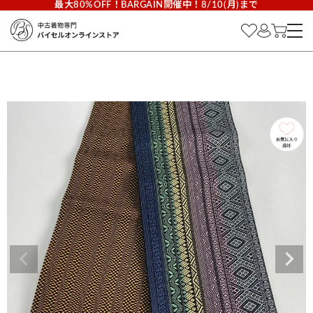
最大80%OFF！BARGAIN開催中！8/10(月)まで