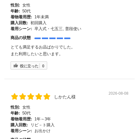
性別:
女性
年齢:
50代
着物着用歴:
1年未満
購入回数:
初回購入
着用シーン:
卒入式・七五三, 普段使い
商品の状態
とても満足するお品ばかりでした。
また利用したいと思います。
役に立った
0
2026-08-08
しかたん様
性別:
女性
年齢:
50代
着物着用歴:
1年～3年
購入回数:
リピ－ト購入
着用シーン:
お出かけ