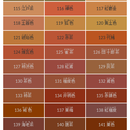
えどちゃ
かばいろ
べにうこん
115
江戸茶
116
樺色
117
紅鬱金
かわらけいろ
きつねいろ
おうどいろ
118
土器色
119
狐色
120
黄土色
こはくいろ
あかちゃ
たいしゃ
121
琥珀色
122
赤茶
123
代赭
れんがいろ
すずめちゃ
だんじゅうろうちゃ
124
煉瓦色
125
雀茶
126
団十郎茶
かきしぶいろ
べにとび
はいちゃ
127
柿渋色
128
紅鳶
129
灰茶
ちゃいろ
ひわだいろ
とびいろ
130
茶色
131
檜皮色
132
鳶色
かきちゃ
べんがらいろ
あかさびいろ
133
柿茶
134
弁柄色
135
赤錆色
かっしょく
くりうめ
べにひはだ
136
褐色
137
栗梅
138
紅檜皮
えびちゃ
からちゃ
くりいろ
139
海老茶
140
唐茶
141
栗色