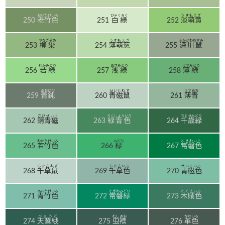
おいたけいろ
びゃくろく
うすもえぎ
250
老竹色
251
白緑
252
淡萌黄
やなぎぞめ
うすもえぎ
ふかがわねずみ
253
柳染
254
薄萌葱
255
深川鼠
わかみどり
あさみどり
うすみどり
256
若緑
257
浅緑
258
薄緑
あおにび
せいじねず
うすあお
259
青鈍
260
青磁鼠
261
薄青
さびせいじ
ろくしょういろ
ちとせみどり
262
錆青磁
263
緑青色
264
千歳緑
わかたけいろ
みどり
ときわいろ
265
若竹色
266
緑
267
常磐色
ちぐさねず
ちぐさいろ
せいじいろ
268
千草鼠
269
千草色
270
青磁色
あおたけいろ
ときわみどり
とくさいろ
271
青竹色
272
常磐緑
273
木賊色
びろうど
むしあお
かわいろ
274
天鵞絨
275
虫襖
276
革色