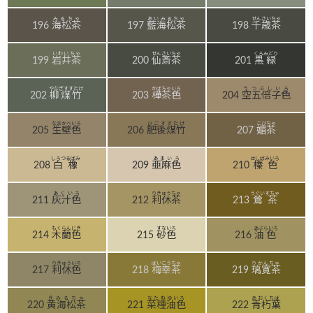
みるちゃ
あいみるちゃ
せんさいちゃ
196
海松茶
197
藍海松茶
198
千歳茶
いわいちゃ
せんさいちゃ
くろみどり
199
岩井茶
200
仙斎茶
201
黒緑
やなぎすすたけ
かばちゃいろ
うつぶしいろ
202
柳煤竹
203
樺茶色
204
空五倍子色
なまかべいろ
ひごすすたけ
こびちゃ
205
生壁色
206
肥後煤竹
207
媚茶
しろつるばみ
あまいろ
はしばみいろ
208
白橡
209
亜麻色
210
榛色
あくいろ
りきゅうちゃ
うぐいすちゃ
211
灰汁色
212
利休茶
213
鶯茶
もくらんじき
すないろ
あぶらいろ
214
木蘭色
215
砂色
216
油色
りきゅういろ
ばいこうちゃ
りかんちゃ
217
利休色
218
梅幸茶
219
璃寛茶
きみるちゃ
なたねゆいろ
あおくちば
220
黄海松茶
221
菜種油色
222
青朽葉