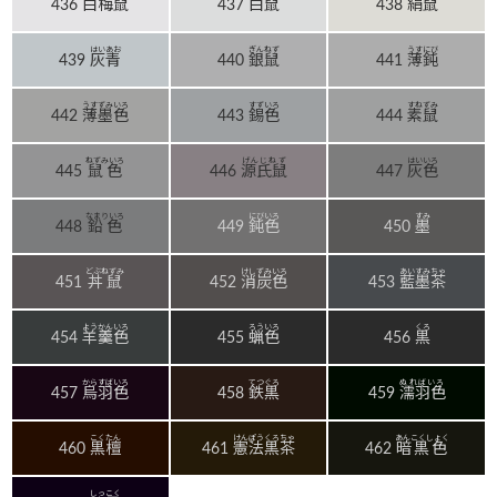
436
白梅鼠
437
白鼠
438
絹鼠
はいあお
ぎんねず
うすにび
439
灰青
440
銀鼠
441
薄鈍
うすずみいろ
すずいろ
すねずみ
442
薄墨色
443
錫色
444
素鼠
ねずみいろ
げんじねず
はいいろ
445
鼠色
446
源氏鼠
447
灰色
なまりいろ
にびいろ
すみ
448
鉛色
449
鈍色
450
墨
どぶねずみ
けしずみいろ
あいすみちゃ
451
丼鼠
452
消炭色
453
藍墨茶
ようかんいろ
ろういろ
くろ
454
羊羹色
455
蝋色
456
黒
からすばいろ
てつぐろ
ぬればいろ
457
烏羽色
458
鉄黒
459
濡羽色
こくたん
けんぽうくろちゃ
あんこくしょく
460
黒檀
461
憲法黒茶
462
暗黒色
しっこく