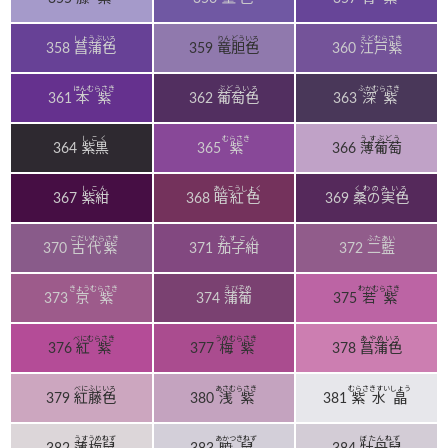
しょうぶいろ
りんどういろ
えどむらさき
358
菖蒲色
359
竜胆色
360
江戸紫
ほんむらさき
ぶどういろ
ふかむらさき
361
本紫
362
葡萄色
363
深紫
しこく
むらさき
うすぶどう
364
紫黒
365
紫
366
薄葡萄
しこん
あんこうしょく
くわのみいろ
367
紫紺
368
暗紅色
369
桑の実色
こだいむらさき
なすこん
ふたあい
370
古代紫
371
茄子紺
372
二藍
きょうむらさき
えびぞめ
わかむらさき
373
京紫
374
蒲葡
375
若紫
べにむらさき
うめむらさき
あやめいろ
376
紅紫
377
梅紫
378
菖蒲色
べにふじいろ
あさむらさき
むらさきすいしょう
379
紅藤色
380
浅紫
381
紫水晶
うすうめねず
あかつきねず
ぼたんねず