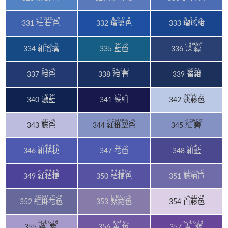
かきつばたいろ
るりいろ
るりこん
331
杜若色
332
瑠璃色
333
瑠璃紺
こんるり
あいいろ
こきはなだ
334
紺瑠璃
335
藍色
336
深縹
こんいろ
こんじょう
とめこん
337
紺色
338
紺青
339
留紺
こいあい
てつこん
あわふじいろ
340
濃藍
341
鉄紺
342
淡藤色
ふじいろ
べにかけそらいろ
べにみどり
343
藤色
344
紅掛空色
345
紅碧
こんききょう
はないろ
こんあい
346
紺桔梗
347
花色
348
紺藍
べにききょう
ききょういろ
ふじなんど
349
紅桔梗
350
桔梗色
351
藤納戸
べにかけはないろ
しおんいろ
しらふじいろ
352
紅掛花色
353
紫苑色
354
白藤色
ふじむらさき
すみれいろ
あおむらさき
355
藤紫
356
菫色
357
青紫