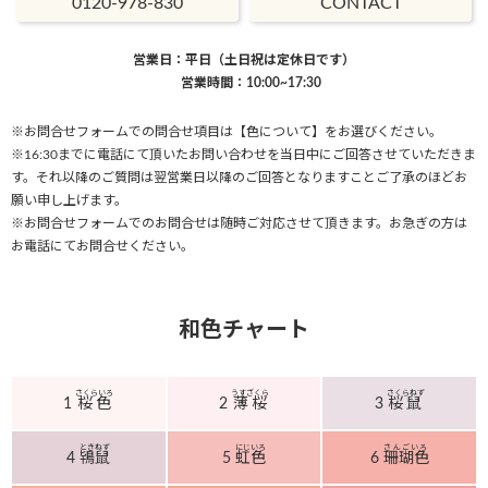
0120-978-830
CONTACT
営業日：平日（土日祝は定休日です）
営業時間：10:00~17:30
※お問合せフォームでの問合せ項目は【色について】をお選びください。
※16:30までに電話にて頂いたお問い合わせを当日中にご回答させていただきま
す。それ以降のご質問は翌営業日以降のご回答となりますことご了承のほどお
願い申し上げます。
※お問合せフォームでのお問合せは随時ご対応させて頂きます。お急ぎの方は
お電話にてお問合せください。
和色チャート
さくらいろ
うすざくら
さくらねず
1
桜色
2
薄桜
3
桜鼠
ときねず
にじいろ
さんごいろ
4
鴇鼠
5
虹色
6
珊瑚色