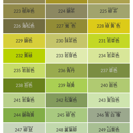
ねぎしいろ
ひわちゃ
やなぎちゃ
223
根岸色
224
鶸茶
225
柳茶
みるいろ
うぐいすいろ
りょくおうしょく
226
海松色
227
鶯色
228
緑黄色
ひわいろ
まっちゃいろ
わかくさいろ
229
鶸色
230
抹茶色
231
若草色
きみどり
わかめいろ
わかないろ
232
黄緑
233
若芽色
234
若菜色
わかなえいろ
あおに
くさいろ
235
若苗色
236
青丹
237
草色
こけいろ
もえぎ
なえいろ
238
苔色
239
萌黄
240
苗色
わかばいろ
まつばいろ
なつむしいろ
241
若葉色
242
松葉色
243
夏虫色
ひわもえぎ
やなぎいろ
あおしろつるばみ
244
鶸萌黄
245
柳色
246
青白橡
やなぎねず
うらはやなぎ
わさびいろ
247
柳鼠
248
裏葉柳
249
山葵色