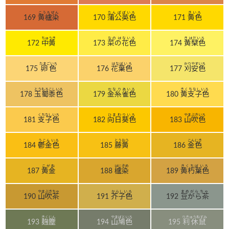
こうろぜん
たんぽぽいろ
きいろ
169
黄櫨染
170
蒲公英色
171
黄色
ちゅうき
なのはないろ
きはだいろ
172
中黄
173
菜の花色
174
黄檗色
たまごいろ
はなばいろ
かりやすいろ
175
卵色
176
花葉色
177
刈安色
とうもろこしいろ
かなりあいろ
きくちなしいろ
178
玉蜀黍色
179
金糸雀色
180
黄支子色
くちなしいろ
ひまわりいろ
やまぶきいろ
181
支子色
182
向日葵色
183
山吹色
うこんいろ
とうおう
こんじき
184
鬱金色
185
藤黄
186
金色
こがね
はじぞめ
きくちばいろ
187
黄金
188
櫨染
189
黄朽葉色
やまぶきちゃ
からしいろ
まめがらちゃ
190
山吹茶
191
芥子色
192
豆がら茶
きくじん
やまばといろ
りきゅうねずみ
193
麹塵
194
山鳩色
195
利休鼠