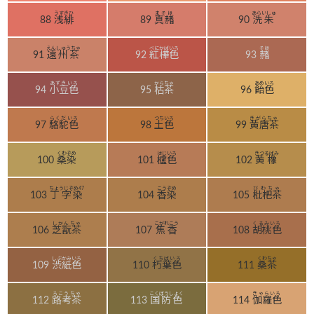
うすきひ
まそほ
あらいしゅ
88
浅緋
89
真赭
90
洗朱
えんしゅうちゃ
べにかばいろ
そほ
91
遠州茶
92
紅樺色
93
赭
あずきいろ
からちゃ
あめいろ
94
小豆色
95
枯茶
96
飴色
らくだいろ
つちいろ
きがらちゃ
97
駱駝色
98
土色
99
黄唐茶
くわぞめ
はじいろ
きつるばみ
100
桑染
101
櫨色
102
黄橡
ちょうじぞめ47
こうぞめ
びわちゃ
103
丁字染
104
香染
105
枇杷茶
しかんちゃ
こがれこう
くるみいろ
106
芝翫茶
107
焦香
108
胡桃色
しぶかみいろ
くちばいろ
くわちゃ
109
渋紙色
110
朽葉色
111
桑茶
ろこうちゃ
こくぼうしょく
きゃらいろ
112
路考茶
113
国防色
114
伽羅色