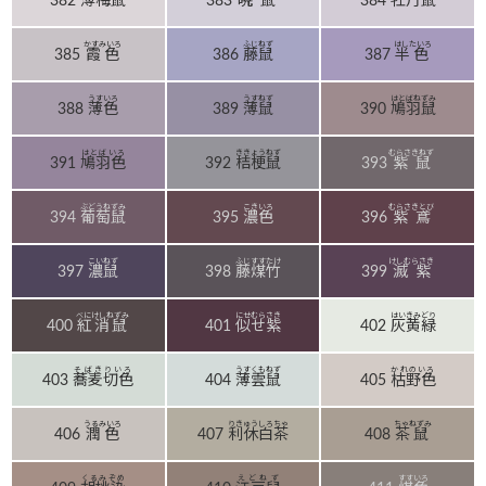
382
薄梅鼠
383
暁鼠
384
牡丹鼠
かすみいろ
ふじねず
はしたいろ
385
霞色
386
藤鼠
387
半色
うすいろ
うすねず
はとばねずみ
388
薄色
389
薄鼠
390
鳩羽鼠
はとばいろ
ききょうねず
むらさきねず
391
鳩羽色
392
桔梗鼠
393
紫鼠
ぶどうねずみ
こきいろ
むらさきとび
394
葡萄鼠
395
濃色
396
紫鳶
こいねず
ふじすすたけ
けしむらさき
397
濃鼠
398
藤煤竹
399
滅紫
べにけしねずみ
にせむらさき
はいきみどり
400
紅消鼠
401
似せ紫
402
灰黄緑
そばきりいろ
うすくもねず
かれのいろ
403
蕎麦切色
404
薄雲鼠
405
枯野色
うるみいろ
りきゅうしろちゃ
ちゃねずみ
406
潤色
407
利休白茶
408
茶鼠
くるみぞめ
えどねず
すすいろ