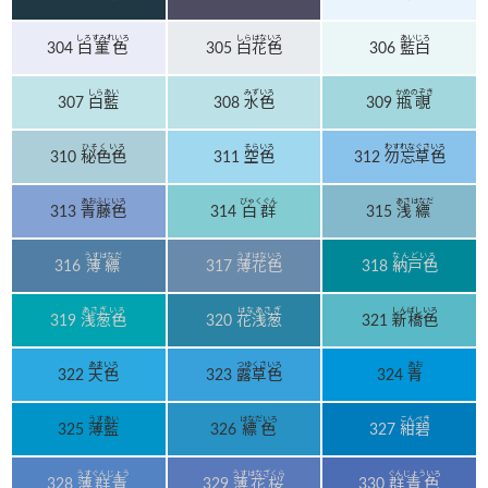
しろすみれいろ
しらはないろ
あいじろ
304
白菫色
305
白花色
306
藍白
しらあい
みずいろ
かめのぞき
307
白藍
308
水色
309
瓶覗
ひそくいろ
そらいろ
わすれなぐさいろ
310
秘色色
311
空色
312
勿忘草色
あおふじいろ
びゃくぐん
あさはなだ
313
青藤色
314
白群
315
浅縹
うすはなだ
うすはないろ
なんどいろ
316
薄縹
317
薄花色
318
納戸色
あさぎいろ
はなあさぎ
しんばしいろ
319
浅葱色
320
花浅葱
321
新橋色
あまいろ
つゆくさいろ
あお
322
天色
323
露草色
324
青
うすあい
はなだいろ
こんぺき
325
薄藍
326
縹色
327
紺碧
うすぐんじょう
うすはなざくら
ぐんじょういろ
328
薄群青
329
薄花桜
330
群青色