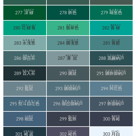
ふかみどり
てついろ
もえぎいろ
277
深緑
278
鉄色
279
萌葱色
はなろくしょう
ひすいいろ
あおみどり
280
花緑青
281
翡翠色
282
青緑
みずあさぎ
さびあさぎ
せいへき
283
水浅葱
284
錆浅葱
285
青碧
おめしちゃ
みなとねずみ
こうらいなんど
286
御召茶
287
湊鼠
288
高麗納戸
ももしおちゃ
さびねず
さびてつおなんど
289
百入茶
290
錆鼠
291
錆鉄御納戸
あいねず
さびおなんど
ますはないろ
292
藍鼠
293
錆御納戸
294
舛花色
のしめはないろ
おめしおなんど
てつおなんど
295
熨斗目花色
296
御召御納戸
297
鉄御納戸
こんねず
あいてつ
あおかち
298
紺鼠
299
藍鉄
300
青褐
かちかえし
かちいろ
げっぱく
301
褐返
302
褐色
303
月白