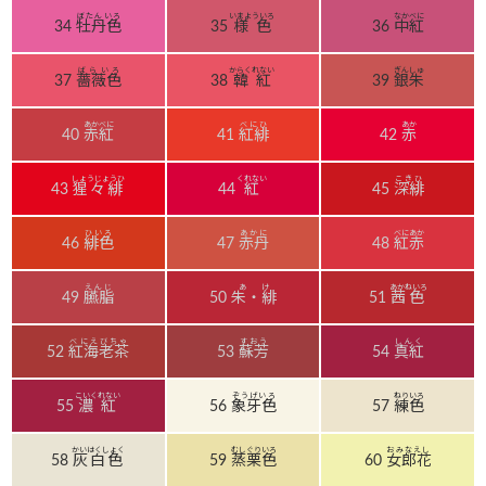
ぼたんいろ
いまよういろ
なかべに
34
牡丹色
35
様色
36
中紅
ばらいろ
からくれない
ぎんしゅ
37
薔薇色
38
韓紅
39
銀朱
あかべに
べにひ
あか
40
赤紅
41
紅緋
42
赤
しょうじょうひ
くれない
こきひ
43
猩々緋
44
紅
45
深緋
ひいろ
あかに
べにあか
46
緋色
47
赤丹
48
紅赤
えんじ
あけ
あかねいろ
49
臙脂
50
朱・緋
51
茜色
べにえびちゃ
すおう
しんく
52
紅海老茶
53
蘇芳
54
真紅
こいくれない
ぞうげいろ
ねりいろ
55
濃紅
56
象牙色
57
練色
かいはくしょく
むしぐりいろ
おみなえし
58
灰白色
59
蒸栗色
60
女郎花