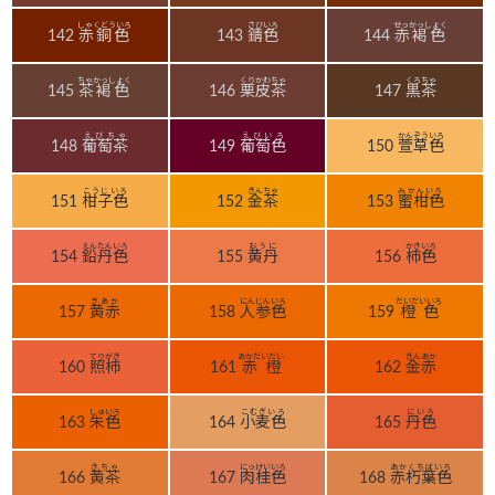
しゃくどういろ
さびいろ
せっかっしょく
142
赤銅色
143
錆色
144
赤褐色
ちゃかっしょく
くりかわちゃ
くろちゃ
145
茶褐色
146
栗皮茶
147
黒茶
えびちゃ
えびいろ
かんぞういろ
148
葡萄茶
149
葡萄色
150
萱草色
こうじいろ
きんちゃ
みかんいろ
151
柑子色
152
金茶
153
蜜柑色
えんたんいろ
おうに
かきいろ
154
鉛丹色
155
黄丹
156
柿色
きあか
にんじんいろ
だいだいいろ
157
黄赤
158
人参色
159
橙色
てりがき
あかだいだい
きんあか
160
照柿
161
赤橙
162
金赤
しゅいろ
こむぎいろ
にいろ
163
朱色
164
小麦色
165
丹色
きちゃ
にっけいいろ
あかくちばいろ
166
黄茶
167
肉桂色
168
赤朽葉色