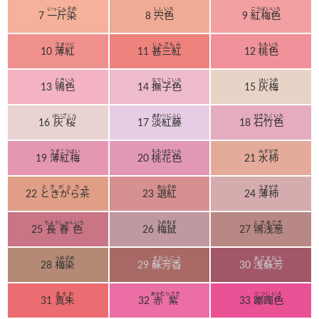
いっこんぞめ
ししいろ
こうばいいろ
7
一斤染
8
宍色
9
紅梅色
うすべに
じんざもみ
ももいろ
10
薄紅
11
甚三紅
12
桃色
ときいろ
なでしこいろ
はいうめ
13
鴇色
14
撫子色
15
灰梅
はいざくら
あわべにふじ
せきちくいろ
16
灰桜
17
淡紅藤
18
石竹色
うすこうばい
ももはないろ
みずがき
19
薄紅梅
20
桃花色
21
水柿
ときがらちゃ
あらぞめ
うすがき
22
ときがら茶
23
退紅
24
薄柿
ちょうしゅんいろ
うめねず
ときあさぎ
25
長春色
26
梅鼠
27
鴇浅葱
うめぞめ
すおうこう
あさすおう
28
梅染
29
蘇芳香
30
浅蘇芳
まそお
あかむらさき
つつじいろ
31
真朱
32
赤紫
33
躑躅色