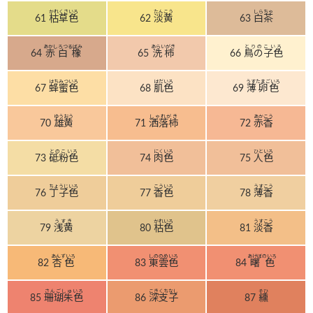
かれくさいろ
たんこう
しらちゃ
61
枯草色
62
淡黄
63
白茶
あかしろつるばみ
あらいがき
とりのこいろ
64
赤白橡
65
洗柿
66
鳥の子色
はちみついろ
はだいろ
うすたまごいろ
67
蜂蜜色
68
肌色
69
薄卵色
ゆうおう
しゃれがき
あかこう
70
雄黄
71
洒落柿
72
赤香
とのこいろ
にくいろ
ひといろ
73
砥粉色
74
肉色
75
人色
ちょうじいろ
こういろ
うすこう
76
丁子色
77
香色
78
薄香
うすき
かれいろ
うすこう
79
浅黄
80
枯色
81
淡香
あんずいろ
しののめいろ
あけぼのいろ
82
杏色
83
東雲色
84
曙色
さんごしゅいろ
こきくちなし
そひ
85
珊瑚朱色
86
深支子
87
纁