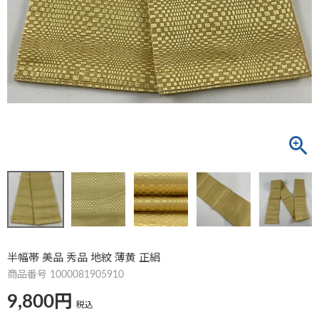
半幅帯 美品 秀品 地紋 薄黄 正絹
商品番号
1000081905910
9,800
税込