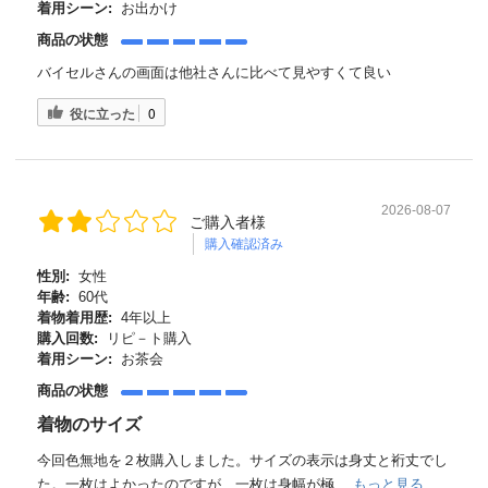
着用シーン:
お出かけ
商品の状態
バイセルさんの画面は他社さんに比べて見やすくて良い
役に立った
0
2026-08-07
ご購入者様
購入確認済み
性別:
女性
年齢:
60代
着物着用歴:
4年以上
購入回数:
リピ－ト購入
着用シーン:
お茶会
商品の状態
着物のサイズ
今回色無地を２枚購入しました。サイズの表示は身丈と裄丈でし
た。一枚はよかったのですが、一枚は身幅が極...
もっと見る