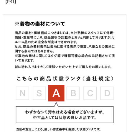
【PR1】