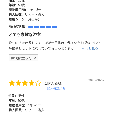
性別:
女性
年齢:
50代
着物着用歴:
1年～3年
購入回数:
リピ－ト購入
着用シーン:
お出かけ
商品の状態
とても素敵な浴衣
絞りの浴衣が欲しくて、ほぼ一目惚れで見ていたお品物でした。
半幅帯とセットになっていてちょっと予算が…...
もっと見る
役に立った
0
2026-08-07
ご購入者様
購入確認済み
性別:
男性
年齢:
50代
着物着用歴:
1年～3年
購入回数:
リピ－ト購入