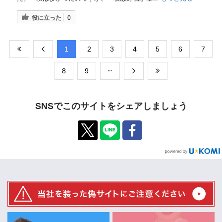
役に立った
0
​1
​2
​3
​4
​5
​6
​7
​8
​9
SNSでこのサイトをシェアしましょう