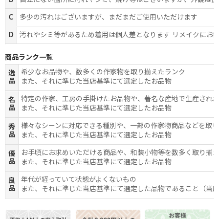
B
目立たない箇所に汚れやシミ、焼け等はございますが、外観は良
C
多少の汚れはございますが、まだまだご使用いただけます
D
汚れやシミ等があるため着用は個人差となります リメイクにお
商品ランク一覧
希少なお品物や、数多くの作家物を取り揃えたランク
逸
品
また、それに準じた当店基準にて選定したお品物
特定の作家、工房の手掛けたお品物や、著名な産地で生産され
名
品
また、それに準じた当店基準にて選定したお品物
様々なシーンに対応できる種別や、一部の作家物商品などを取
秀
品
また、それに準じた当店基準にて選定したお品物
お手頃にお求めいただける商品や、和装小物等を数多く取り揃
優
品
また、それに準じた当店基準にて選定したお品物
年代が経っていて状態がよくないもの
良
品
また、それに準じた当店基準にて選定した品物であること（当