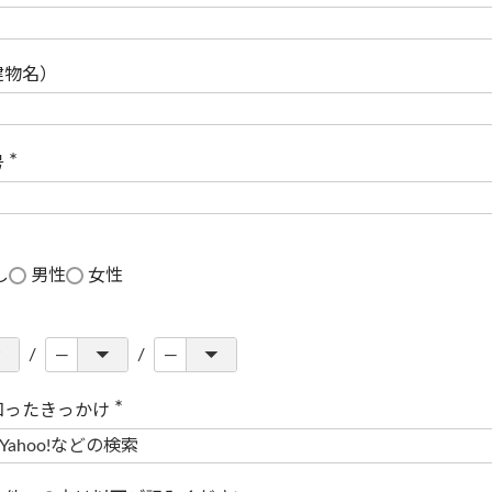
(
必
須
)
建物名）
号
(
必
須
)
し
男性
女性
知ったきっかけ
(
必
須
)