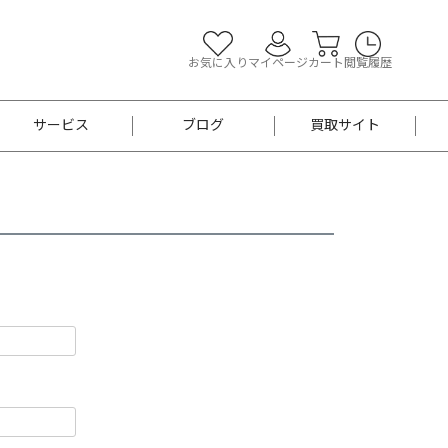
お気に入り
マイページ
カート
閲覧履歴
サービス
ブログ
買取サイト
よくあるご質問
お買い物診断
半幅帯
帯留め
お召
男性用帯
着物帯
新品
セット
袴
男性用