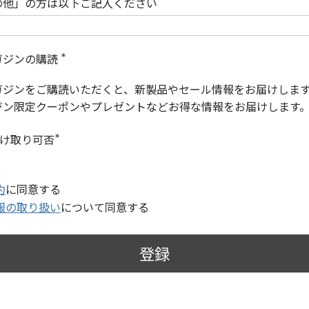
の他」の方は以下ご記入ください
ガジンの購読
(
必
ガジンをご購読いただくと、新製品やセール情報をお届けしま
須
)
ジン限定クーポンやプレゼントなどお得な情報をお届けします
受け取り可否
(
必
須
)
約
に同意する
報の取り扱い
について同意する
登録