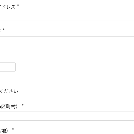
)
アドレス
(
必
須
)
ド
(
必
須
)
必
須
必
須
市区町村）
(
必
須
)
番地）