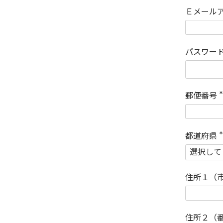
Ｅメール
パスワー
郵便番号
(
)
都道府県
(
)
住所１（
住所２（