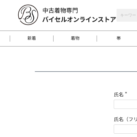
バイセルオンラインストア
会員登録
新着
着物
帯
お客様に届くまで
商品お取り寄せサービ
ご注文方法のご案内
お着物がにおう時の対
和装バッグ
訪問着
袋帯
名古屋帯
振袖
反物
梱包方法のご案内
氏名
(
必
須
江戸小紋
紬
)
氏名（フ