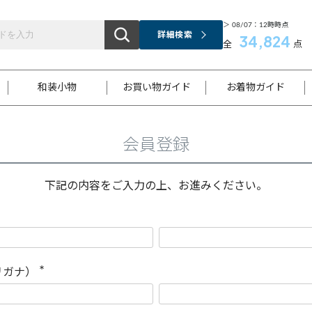
＞ 08/07：12時時点
詳細検索
34,824
全
点
和装小物
お買い物ガイド
お着物ガイド
会員登録
ス
お支払いについて
はじめてのお着物ガイド
新規会員登録
着物知識
スタッフブログ
サイズ案内
着物参考サイズ/採寸について
和色チャート集
お問い合わせ
処法
ご返品について
メールマガジンのご登録
着物販売方法について
関連サイト一覧
下記の内容をご入力の上、お進みください。
袋名古屋帯
黒留袖
帯締め
開き名
色留袖
帯揚げ
古屋帯
付下げ
帯締め
丸帯
色無地
作り帯
着物
配送について
商品ランクについて(当店基準)
帯揚げセット
ショール
小紋
浴衣
襦袢
和装コート
リガナ）
(
必
須