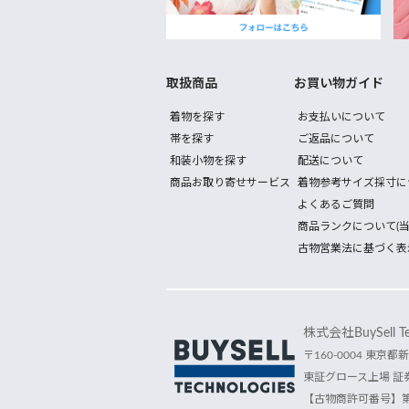
取扱商品
お買い物ガイド
着物を探す
お支払いについて
帯を探す
ご返品について
和装小物を探す
配送について
商品お取り寄せサービス
着物参考サイズ採寸に
よくあるご質問
商品ランクについて(当
古物営業法に基づく表
株式会社BuySell Tec
〒160-0004 東京都新
東証グロース上場 証券
【古物商許可番号】第30