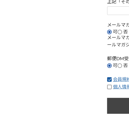
上記「そ
メールマ
可
否
メールマ
ールマガ
郵便DM
可
否
会員規
個人情