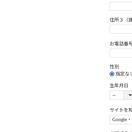
住所３（
お電話番
性別
指定な
生年月日
サイトを