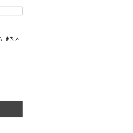
す。またメ
。