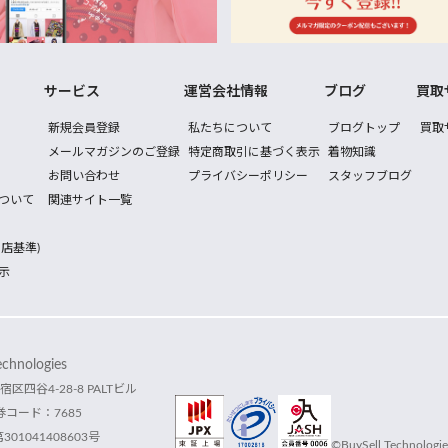
サービス
運営会社情報
ブログ
買取
新規会員登録
私たちについて
ブログトップ
買取
メールマガジンのご登録
特定商取引に基づく表示
着物知識
お問い合わせ
プライバシーポリシー
スタッフブログ
ついて
関連サイト一覧
店基準)
示
hnologies
宿区四谷4-28-8 PALTビル
コード：7685
1041408603号
©BuySell Technologies