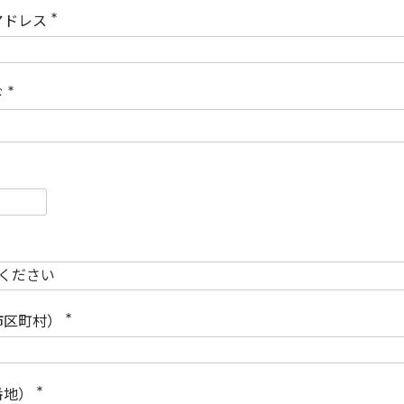
)
アドレス
(
必
須
)
ド
(
必
須
)
必
須
必
須
市区町村）
(
必
須
)
番地）