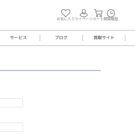
お気に入り
マイページ
カート
閲覧履歴
サービス
ブログ
買取サイト
よくあるご質問
お買い物診断
半幅帯
帯留め
お召
男性用帯
着物帯
新品
セット
袴
男性用