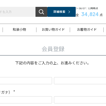
＞ 08/07：12時時点
詳細検索
34,824
全
点
和装小物
お買い物ガイド
お着物ガイド
会員登録
ス
お支払いについて
はじめてのお着物ガイド
新規会員登録
着物知識
スタッフブログ
サイズ案内
着物参考サイズ/採寸について
和色チャート集
お問い合わせ
処法
ご返品について
メールマガジンのご登録
着物販売方法について
関連サイト一覧
下記の内容をご入力の上、お進みください。
袋名古屋帯
黒留袖
帯締め
開き名
色留袖
帯揚げ
古屋帯
付下げ
帯締め
丸帯
色無地
作り帯
着物
配送について
商品ランクについて(当店基準)
帯揚げセット
ショール
小紋
浴衣
襦袢
和装コート
リガナ）
(
必
須