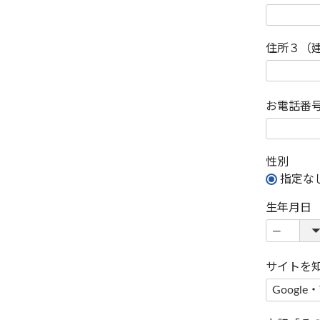
住所３（
お電話番
性別
指定な
生年月日
サイトを