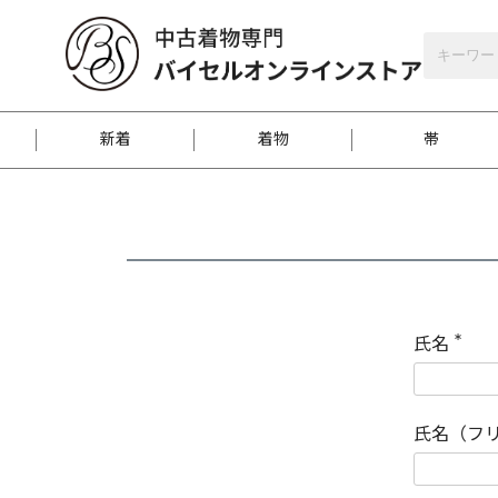
バイセルオンラインストア
会員登録
新着
着物
帯
お客様に届くまで
商品お取り寄せサービ
ご注文方法のご案内
お着物がにおう時の対
和装バッグ
訪問着
袋帯
名古屋帯
振袖
反物
梱包方法のご案内
氏名
(
必
須
江戸小紋
紬
)
氏名（フ