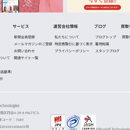
サービス
運営会社情報
ブログ
買取
新規会員登録
私たちについて
ブログトップ
買取
メールマガジンのご登録
特定商取引に基づく表示
着物知識
お問い合わせ
プライバシーポリシー
スタッフブログ
ついて
関連サイト一覧
店基準)
示
hnologies
宿区四谷4-28-8 PALTビル
コード：7685
1041408603号
©BuySell Technologies