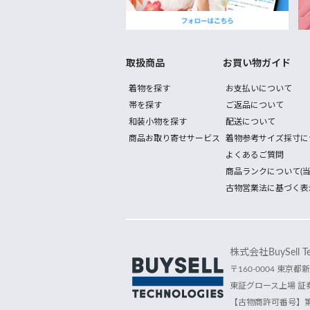
取扱商品
お買い物ガイド
着物を探す
お支払いについて
帯を探す
ご返品について
和装小物を探す
配送について
商品お取り寄せサービス
着物参考サイズ採寸に
よくあるご質問
商品ランクについて(当
古物営業法に基づく表
株式会社BuySell Tec
〒160-0004 東京都新
東証グロース上場 証券
【古物商許可番号】第30