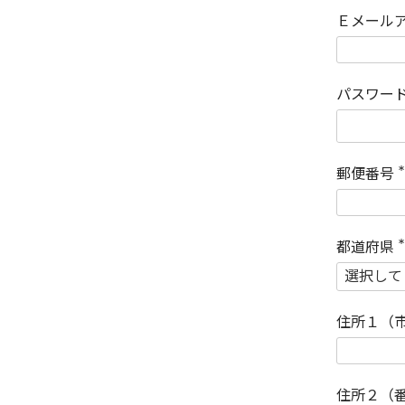
Ｅメール
パスワー
郵便番号
(
)
都道府県
(
)
住所１（
住所２（