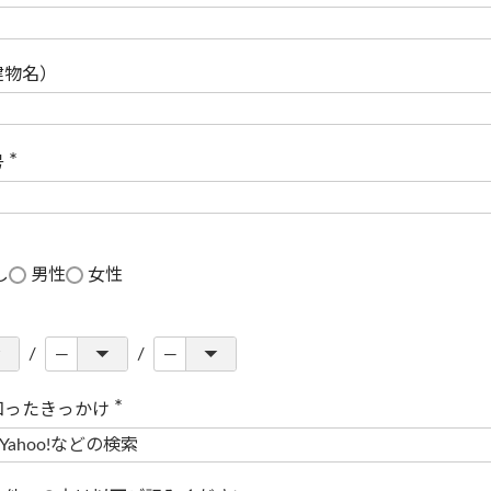
(
必
須
)
建物名）
号
(
必
須
)
し
男性
女性
知ったきっかけ
(
必
須
)