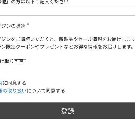
の他」の方は以下ご記入ください
ガジンの購読
(
必
ガジンをご購読いただくと、新製品やセール情報をお届けしま
須
)
ジン限定クーポンやプレゼントなどお得な情報をお届けします
受け取り可否
(
必
須
)
約
に同意する
報の取り扱い
について同意する
登録