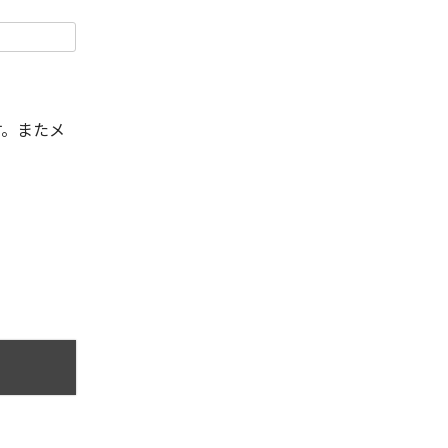
す。またメ
。