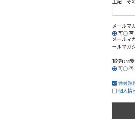
上記「そ
メールマ
可
否
メールマ
ールマガ
郵便DM
可
否
会員規
個人情