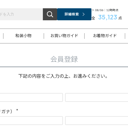
＞ 08/06：12時時点
詳細検索
35,123
全
点
和装小物
お買い物ガイド
お着物ガイド
会員登録
ス
お支払いについて
はじめてのお着物ガイド
新規会員登録
着物知識
スタッフブログ
サイズ案内
着物参考サイズ/採寸について
和色チャート集
お問い合わせ
処法
ご返品について
メールマガジンのご登録
着物販売方法について
関連サイト一覧
下記の内容をご入力の上、お進みください。
袋名古屋帯
黒留袖
帯締め
開き名
色留袖
帯揚げ
古屋帯
付下げ
帯締め
丸帯
色無地
作り帯
着物
配送について
商品ランクについて(当店基準)
帯揚げセット
ショール
小紋
浴衣
襦袢
和装コート
リガナ）
(
必
須