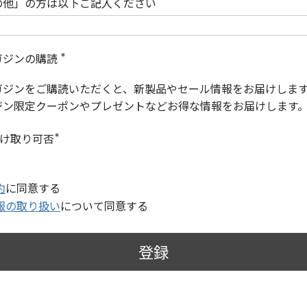
の他」の方は以下ご記入ください
ガジンの購読
(
必
ガジンをご購読いただくと、新製品やセール情報をお届けしま
須
)
ジン限定クーポンやプレゼントなどお得な情報をお届けします
受け取り可否
(
必
須
)
約
に同意する
報の取り扱い
について同意する
登録