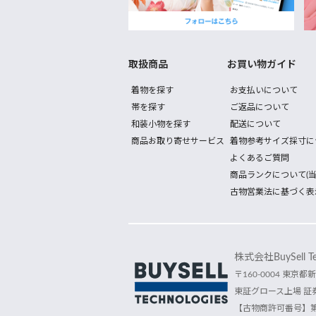
取扱商品
お買い物ガイド
着物を探す
お支払いについて
帯を探す
ご返品について
和装小物を探す
配送について
商品お取り寄せサービス
着物参考サイズ採寸に
よくあるご質問
商品ランクについて(当
古物営業法に基づく表
株式会社BuySell Tec
〒160-0004 東京都新
東証グロース上場 証券
【古物商許可番号】第30