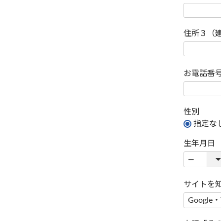
住所３（
お電話番
性別
指定な
生年月日
サイトを