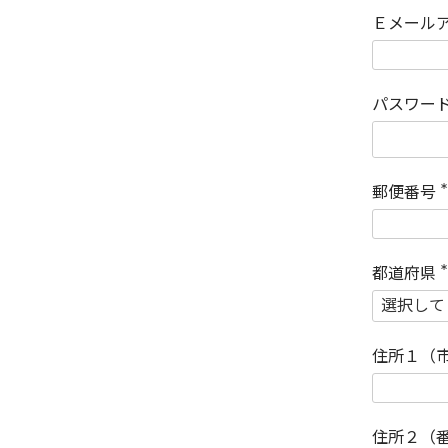
Ｅメール
パスワー
郵便番号
(
)
都道府県
(
)
住所１（
住所２（