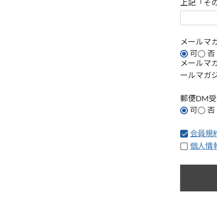
上記「そ
メールマ
可
否
メールマ
ールマガ
郵便DM
可
否
会員規
個人情