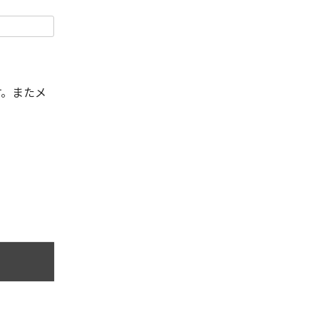
す。またメ
。