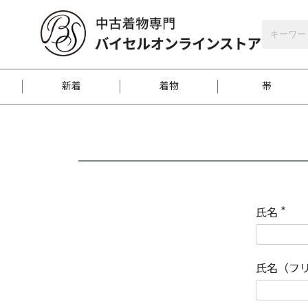
バイセルオンラインストア
会員登録
新着
着物
帯
お客様に届くまで
商品お取り寄せサービ
ご注文方法のご案内
お着物がにおう時の対
和装バッグ
訪問着
袋帯
名古屋帯
振袖
反物
梱包方法のご案内
氏名
(
必
須
江戸小紋
紬
)
氏名（フ