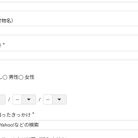
(
必
須
)
建物名）
号
(
必
須
)
し
男性
女性
知ったきっかけ
(
必
須
)