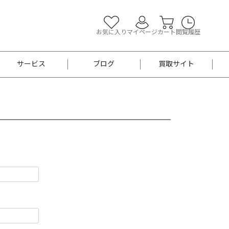
お気に入り
マイページ
カート
閲覧履歴
サービス
ブログ
買取サイト
よくあるご質問
お買い物診断
半幅帯
帯留め
お召
男性用帯
着物帯
新品
セット
袴
男性用