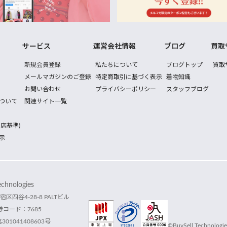
サービス
運営会社情報
ブログ
買取
新規会員登録
私たちについて
ブログトップ
買取
メールマガジンのご登録
特定商取引に基づく表示
着物知識
お問い合わせ
プライバシーポリシー
スタッフブログ
ついて
関連サイト一覧
店基準)
示
hnologies
宿区四谷4-28-8 PALTビル
コード：7685
1041408603号
©BuySell Technologies