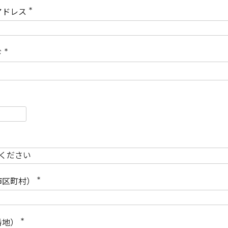
)
アドレス
(
必
須
)
ド
(
必
須
)
必
須
必
須
市区町村）
(
必
須
)
番地）