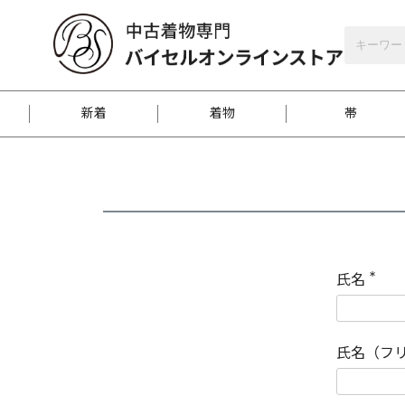
バイセルオンラインストア
会員登録
新着
着物
帯
お客様に届くまで
商品お取り寄せサービ
ご注文方法のご案内
お着物がにおう時の対
和装バッグ
訪問着
袋帯
名古屋帯
振袖
反物
梱包方法のご案内
氏名
(
必
須
江戸小紋
紬
)
氏名（フ