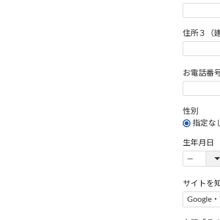
住所３（
お電話番
性別
指定な
生年月日
サイトを