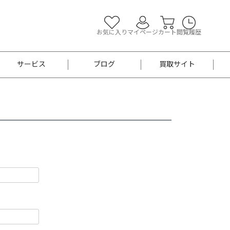
お気に入り
マイページ
カート
閲覧履歴
サービス
ブログ
買取サイト
よくあるご質問
お買い物診断
半幅帯
帯留め
お召
男性用帯
着物帯
新品
セット
袴
男性用