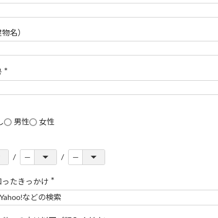
(
必
須
)
建物名）
号
(
必
須
)
し
男性
女性
知ったきっかけ
(
必
須
)