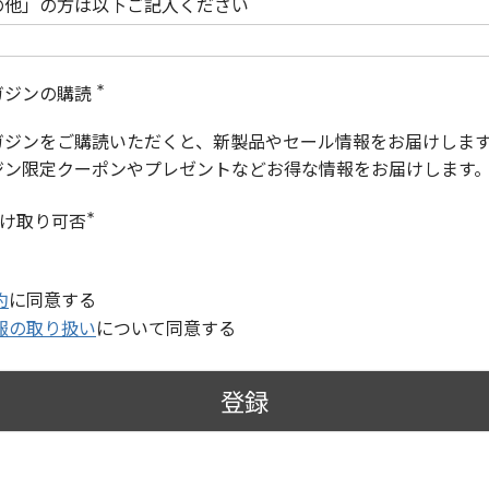
の他」の方は以下ご記入ください
ガジンの購読
(
必
ガジンをご購読いただくと、新製品やセール情報をお届けしま
須
)
ジン限定クーポンやプレゼントなどお得な情報をお届けします
受け取り可否
(
必
須
)
約
に同意する
報の取り扱い
について同意する
登録