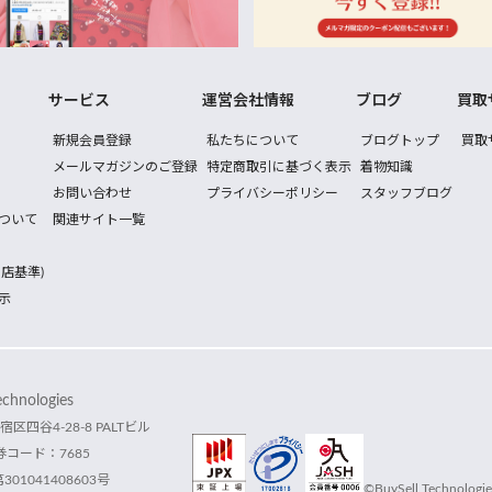
サービス
運営会社情報
ブログ
買取
新規会員登録
私たちについて
ブログトップ
買取
メールマガジンのご登録
特定商取引に基づく表示
着物知識
お問い合わせ
プライバシーポリシー
スタッフブログ
ついて
関連サイト一覧
店基準)
示
hnologies
宿区四谷4-28-8 PALTビル
コード：7685
1041408603号
©BuySell Technologies