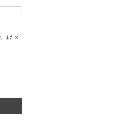
す。またメ
。