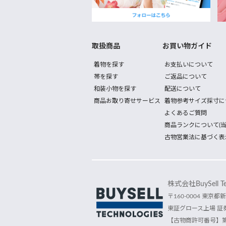
取扱商品
お買い物ガイド
着物を探す
お支払いについて
帯を探す
ご返品について
和装小物を探す
配送について
商品お取り寄せサービス
着物参考サイズ採寸に
よくあるご質問
商品ランクについて(当
古物営業法に基づく表
株式会社BuySell Tec
〒160-0004 東京都新
東証グロース上場 証券
【古物商許可番号】第30