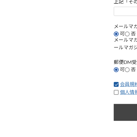
上記「そ
メールマ
可
否
メールマ
ールマガ
郵便DM
可
否
会員規
個人情