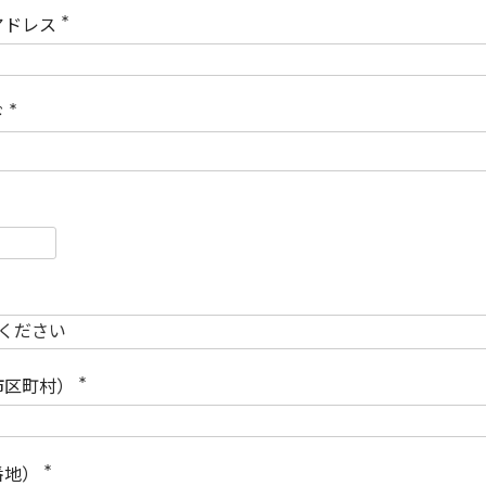
)
アドレス
(
必
須
)
ド
(
必
須
)
必
須
必
須
市区町村）
(
必
須
)
番地）