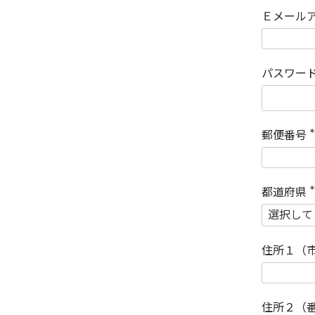
Ｅメール
パスワー
郵便番号
(
)
都道府県
(
)
住所１（
住所２（