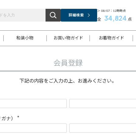
＞ 08/07：12時時点
詳細検索
34,824
全
点
和装小物
お買い物ガイド
お着物ガイド
会員登録
ス
お支払いについて
はじめてのお着物ガイド
新規会員登録
着物知識
スタッフブログ
サイズ案内
着物参考サイズ/採寸について
和色チャート集
お問い合わせ
処法
ご返品について
メールマガジンのご登録
着物販売方法について
関連サイト一覧
下記の内容をご入力の上、お進みください。
袋名古屋帯
黒留袖
帯締め
開き名
色留袖
帯揚げ
古屋帯
付下げ
帯締め
丸帯
色無地
作り帯
着物
配送について
商品ランクについて(当店基準)
帯揚げセット
ショール
小紋
浴衣
襦袢
和装コート
リガナ）
(
必
須