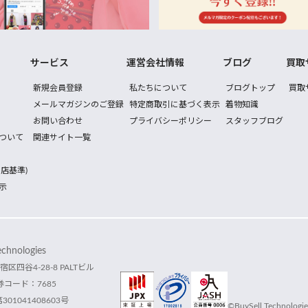
サービス
運営会社情報
ブログ
買取
新規会員登録
私たちについて
ブログトップ
買取
メールマガジンのご登録
特定商取引に基づく表示
着物知識
お問い合わせ
プライバシーポリシー
スタッフブログ
ついて
関連サイト一覧
店基準)
示
hnologies
宿区四谷4-28-8 PALTビル
コード：7685
1041408603号
©BuySell Technologies