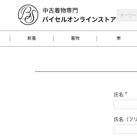
バイセルオンラインストア
会員登録
新着
着物
帯
お客様に届くまで
商品お取り寄せサービ
ご注文方法のご案内
お着物がにおう時の対
和装バッグ
訪問着
袋帯
名古屋帯
振袖
反物
梱包方法のご案内
氏名
(
必
須
江戸小紋
紬
)
氏名（フ