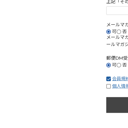
上記「そ
メールマ
可
否
メールマ
ールマガ
郵便DM
可
否
会員規
個人情