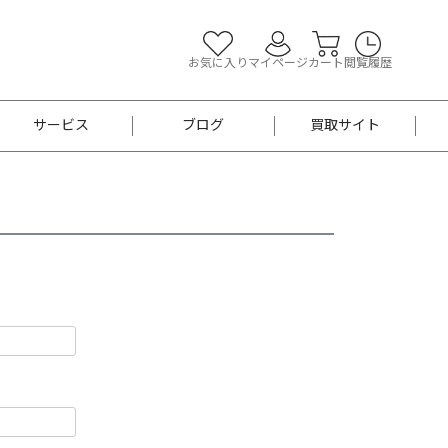
お気に入り
マイページ
カート
閲覧履歴
サービス
ブログ
買取サイト
よくあるご質問
お買い物診断
半幅帯
帯留め
お召
男性用帯
着物帯
新品
セット
袴
男性用