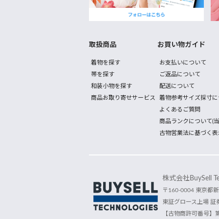
取扱商品
お買い物ガイド
着物を探す
お支払いについて
帯を探す
ご返品について
和装小物を探す
配送について
商品お取り寄せサービス
着物参考サイズ採寸に
よくあるご質問
商品ランクについて(当
古物営業法に基づく表
株式会社BuySell Tec
〒160-0004 東京都新
東証グロース上場 証券
【古物商許可番号】第30