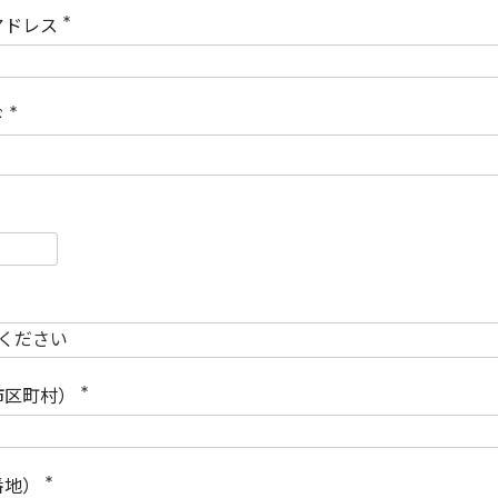
)
アドレス
(
必
須
)
ド
(
必
須
)
必
須
必
須
市区町村）
(
必
須
)
番地）