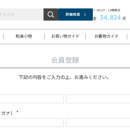
＞ 08/07：12時時点
詳細検索
34,824
全
点
和装小物
お買い物ガイド
お着物ガイド
会員登録
ス
お支払いについて
はじめてのお着物ガイド
新規会員登録
着物知識
スタッフブログ
サイズ案内
着物参考サイズ/採寸について
和色チャート集
お問い合わせ
処法
ご返品について
メールマガジンのご登録
着物販売方法について
関連サイト一覧
下記の内容をご入力の上、お進みください。
袋名古屋帯
黒留袖
帯締め
開き名
色留袖
帯揚げ
古屋帯
付下げ
帯締め
丸帯
色無地
作り帯
着物
配送について
商品ランクについて(当店基準)
帯揚げセット
ショール
小紋
浴衣
襦袢
和装コート
リガナ）
(
必
須