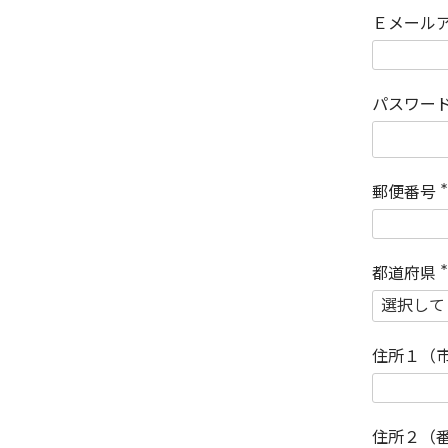
Ｅメール
パスワー
郵便番号
(
)
都道府県
(
)
住所１（
住所２（