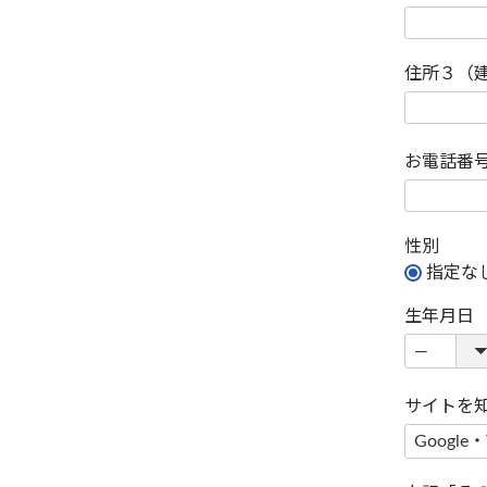
住所３（
お電話番
性別
指定な
生年月日
サイトを