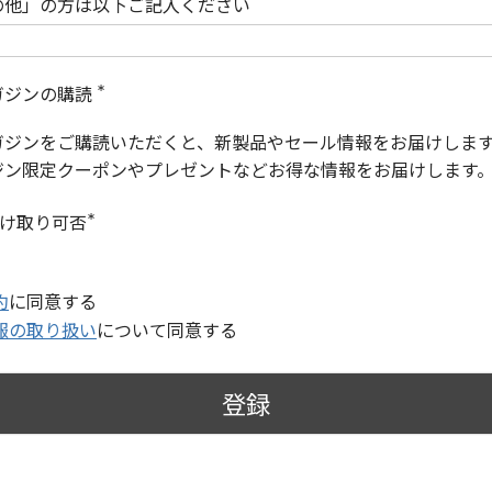
の他」の方は以下ご記入ください
ガジンの購読
(
必
ガジンをご購読いただくと、新製品やセール情報をお届けしま
須
)
ジン限定クーポンやプレゼントなどお得な情報をお届けします
受け取り可否
(
必
須
)
約
に同意する
報の取り扱い
について同意する
登録