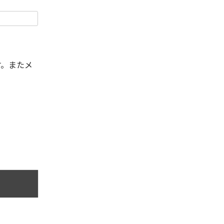
す。またメ
。