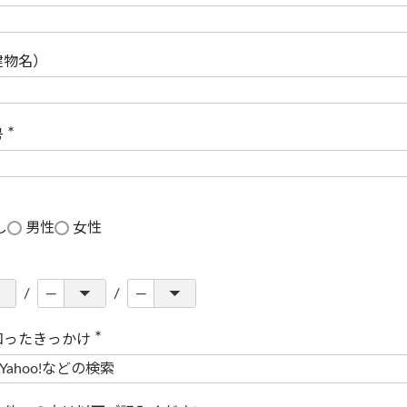
(
必
須
)
建物名）
号
(
必
須
)
し
男性
女性
知ったきっかけ
(
必
須
)