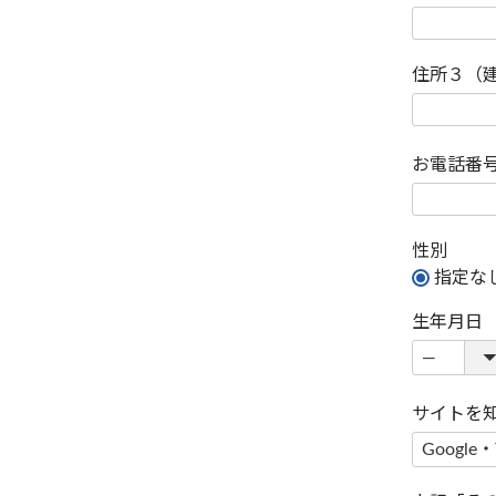
住所３（
お電話番
性別
指定な
生年月日
サイトを