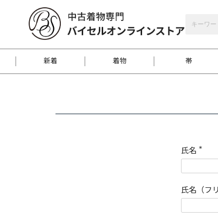
バイセルオンラインストア
会員登録
新着
着物
帯
お客様に届くまで
商品お取り寄せサービ
ご注文方法のご案内
お着物がにおう時の対
和装バッグ
訪問着
袋帯
名古屋帯
振袖
反物
梱包方法のご案内
氏名
(
必
須
江戸小紋
紬
)
氏名（フ