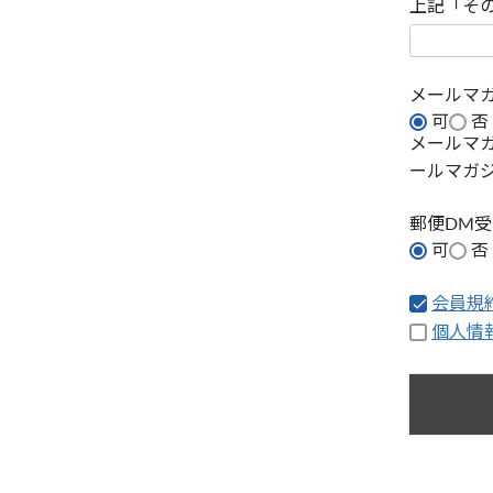
上記「そ
メールマ
可
否
メールマ
ールマガ
郵便DM
可
否
会員規
個人情