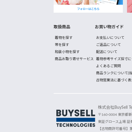
取扱商品
お買い物ガイド
着物を探す
お支払いについて
帯を探す
ご返品について
和装小物を探す
配送について
商品お取り寄せサービス
着物参考サイズ採寸に
よくあるご質問
商品ランクについて(当
古物営業法に基づく表
株式会社BuySell Tec
〒160-0004 東京都新
東証グロース上場 証券
【古物商許可番号】第30