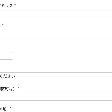
)
アドレス
(
必
須
)
ド
(
必
須
)
必
須
必
須
市区町村）
(
必
須
)
番地）