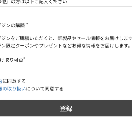
の他」の方は以下ご記入ください
ガジンの購読
(
必
ガジンをご購読いただくと、新製品やセール情報をお届けしま
須
)
ジン限定クーポンやプレゼントなどお得な情報をお届けします
受け取り可否
(
必
須
)
約
に同意する
報の取り扱い
について同意する
登録