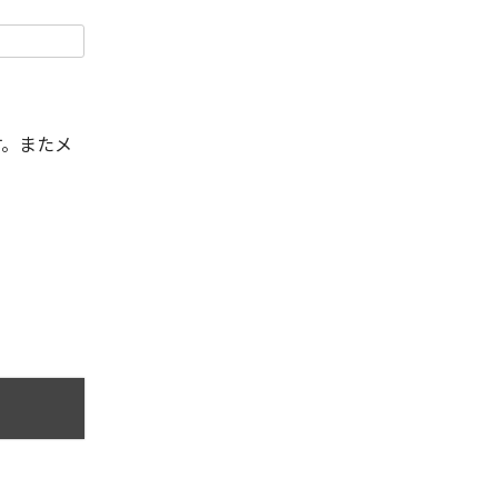
す。またメ
。