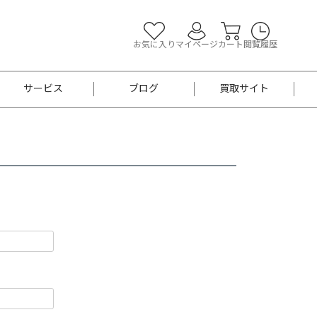
お気に入り
マイページ
カート
閲覧履歴
サービス
ブログ
買取サイト
よくあるご質問
お買い物診断
半幅帯
帯留め
お召
男性用帯
着物帯
新品
セット
袴
男性用