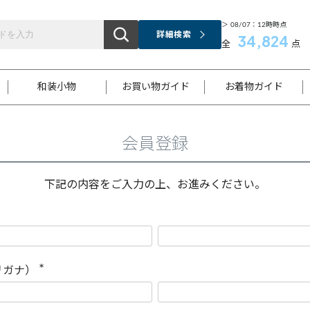
＞ 08/07：12時時点
詳細検索
34,824
全
点
和装小物
お買い物ガイド
お着物ガイド
会員登録
ス
お支払いについて
はじめてのお着物ガイド
新規会員登録
着物知識
スタッフブログ
サイズ案内
着物参考サイズ/採寸について
和色チャート集
お問い合わせ
処法
ご返品について
メールマガジンのご登録
着物販売方法について
関連サイト一覧
下記の内容をご入力の上、お進みください。
袋名古屋帯
黒留袖
帯締め
開き名
色留袖
帯揚げ
古屋帯
付下げ
帯締め
丸帯
色無地
作り帯
着物
配送について
商品ランクについて(当店基準)
帯揚げセット
ショール
小紋
浴衣
襦袢
和装コート
リガナ）
(
必
須