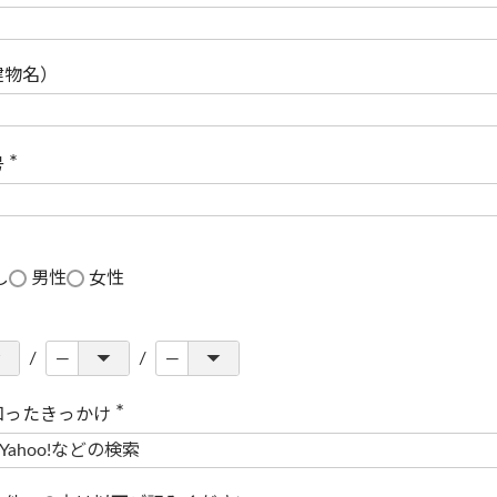
(
必
須
)
建物名）
号
(
必
須
)
し
男性
女性
知ったきっかけ
(
必
須
)