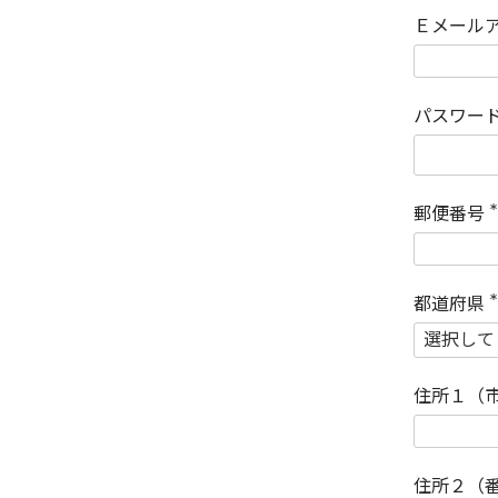
Ｅメール
パスワー
郵便番号
(
)
都道府県
(
)
住所１（
住所２（