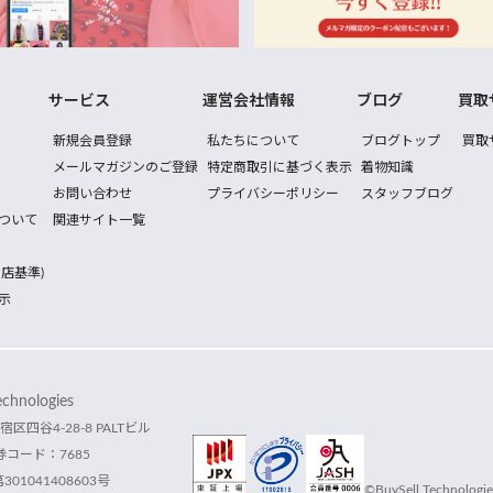
サービス
運営会社情報
ブログ
買取
新規会員登録
私たちについて
ブログトップ
買取
メールマガジンのご登録
特定商取引に基づく表示
着物知識
お問い合わせ
プライバシーポリシー
スタッフブログ
ついて
関連サイト一覧
店基準)
示
hnologies
宿区四谷4-28-8 PALTビル
コード：7685
1041408603号
©BuySell Technologies