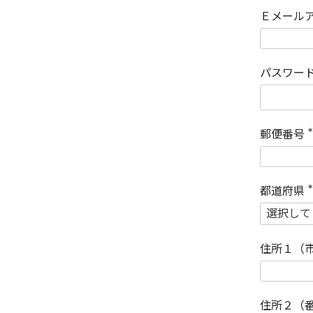
Ｅメール
パスワー
郵便番号
(
)
都道府県
(
)
住所１（
住所２（