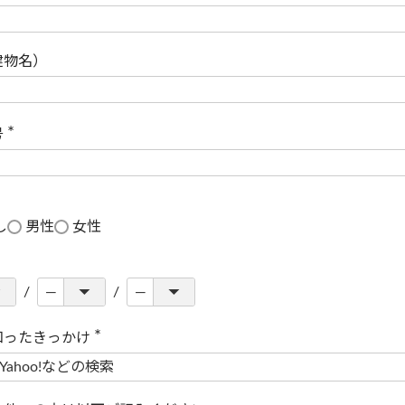
(
必
須
)
建物名）
号
(
必
須
)
し
男性
女性
知ったきっかけ
(
必
須
)