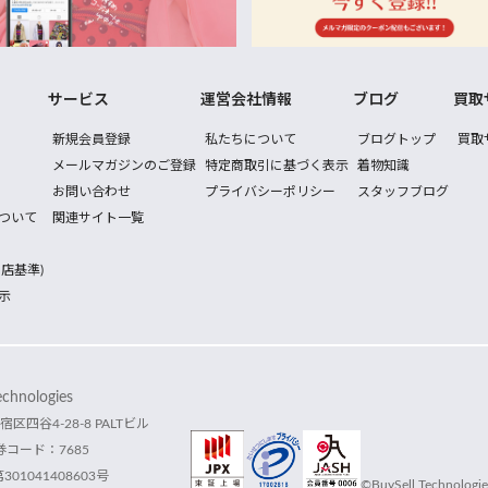
サービス
運営会社情報
ブログ
買取
新規会員登録
私たちについて
ブログトップ
買取
メールマガジンのご登録
特定商取引に基づく表示
着物知識
お問い合わせ
プライバシーポリシー
スタッフブログ
ついて
関連サイト一覧
店基準)
示
hnologies
宿区四谷4-28-8 PALTビル
コード：7685
1041408603号
©BuySell Technologies