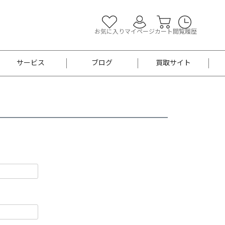
お気に入り
マイページ
カート
閲覧履歴
サービス
ブログ
買取サイト
よくあるご質問
お買い物診断
半幅帯
帯留め
お召
男性用帯
着物帯
新品
セット
袴
男性用