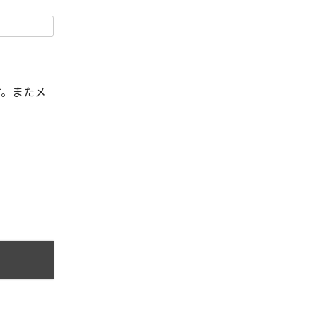
す。またメ
。