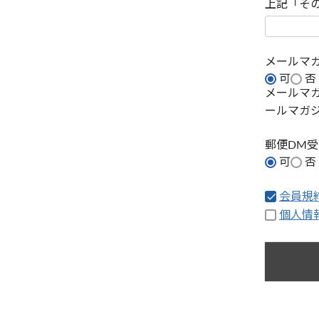
上記「そ
メールマ
可
否
メールマ
ールマガ
郵便DM
可
否
会員規
個人情