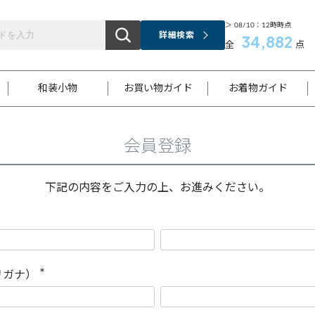
＞ 08/10：12時時点
詳細検索
34,882
全
点
和装小物
お買い物ガイド
お着物ガイド
会員登録
ス
お支払いについて
はじめてのお着物ガイド
新規会員登録
着物知識
スタッフブログ
サイズ案内
着物参考サイズ/採寸について
和色チャート集
お問い合わせ
処法
ご返品について
メールマガジンのご登録
着物販売方法について
関連サイト一覧
下記の内容をご入力の上、お進みください。
袋名古屋帯
黒留袖
帯締め
開き名
色留袖
帯揚げ
古屋帯
付下げ
帯締め
丸帯
色無地
作り帯
着物
配送について
商品ランクについて(当店基準)
帯揚げセット
ショール
小紋
浴衣
襦袢
和装コート
リガナ）
(
必
須