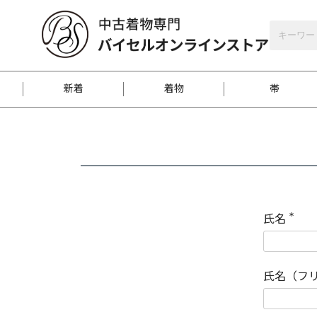
バイセルオンラインストア
会員登録
新着
着物
帯
お客様に届くまで
商品お取り寄せサービ
ご注文方法のご案内
お着物がにおう時の対
和装バッグ
訪問着
袋帯
名古屋帯
振袖
反物
梱包方法のご案内
氏名
(
必
須
江戸小紋
紬
)
氏名（フ