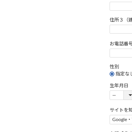
住所３（
お電話番
性別
指定な
生年月日
サイトを