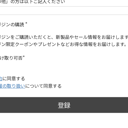
の他」の方は以下ご記入ください
ガジンの購読
(
必
ガジンをご購読いただくと、新製品やセール情報をお届けしま
須
)
ジン限定クーポンやプレゼントなどお得な情報をお届けします
受け取り可否
(
必
須
)
約
に同意する
報の取り扱い
について同意する
登録