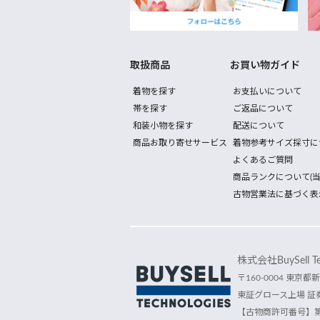
取扱商品
お買い物ガイド
着物を探す
お支払いについて
帯を探す
ご返品について
和装小物を探す
配送について
商品お取り寄せサービス
着物参考サイズ採寸に
よくあるご質問
商品ランクについて(当
古物営業法に基づく表
株式会社BuySell Tec
〒160-0004 東京都新
東証グロース上場 証券
【古物商許可番号】第30