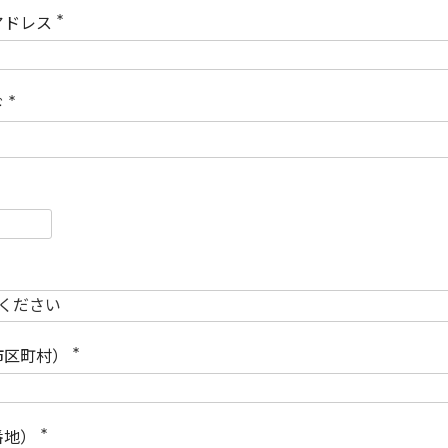
)
アドレス
(
必
須
)
ド
(
必
須
)
必
須
必
須
市区町村）
(
必
須
)
番地）