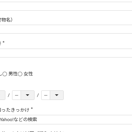
(
必
須
)
建物名）
号
(
必
須
)
し
男性
女性
知ったきっかけ
(
必
須
)