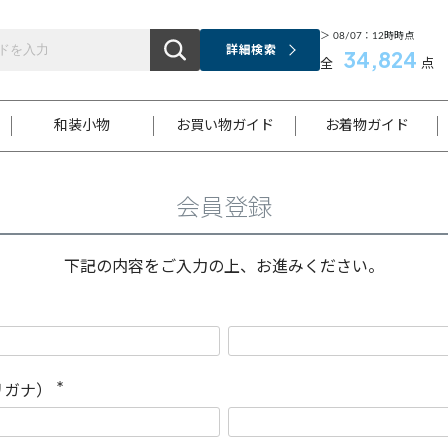
＞ 08/07：12時時点
詳細検索
34,824
全
点
和装小物
お買い物ガイド
お着物ガイド
会員登録
ス
お支払いについて
はじめてのお着物ガイド
新規会員登録
着物知識
スタッフブログ
サイズ案内
着物参考サイズ/採寸について
和色チャート集
お問い合わせ
処法
ご返品について
メールマガジンのご登録
着物販売方法について
関連サイト一覧
下記の内容をご入力の上、お進みください。
袋名古屋帯
黒留袖
帯締め
開き名
色留袖
帯揚げ
古屋帯
付下げ
帯締め
丸帯
色無地
作り帯
着物
配送について
商品ランクについて(当店基準)
帯揚げセット
ショール
小紋
浴衣
襦袢
和装コート
リガナ）
(
必
須