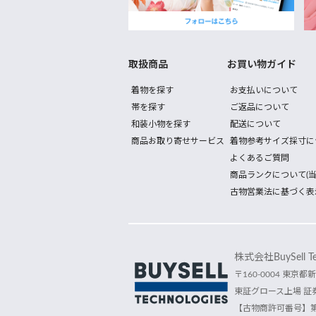
取扱商品
お買い物ガイド
着物を探す
お支払いについて
帯を探す
ご返品について
和装小物を探す
配送について
商品お取り寄せサービス
着物参考サイズ採寸に
よくあるご質問
商品ランクについて(当
古物営業法に基づく表
株式会社BuySell Tec
〒160-0004 東京都新
東証グロース上場 証券
【古物商許可番号】第30