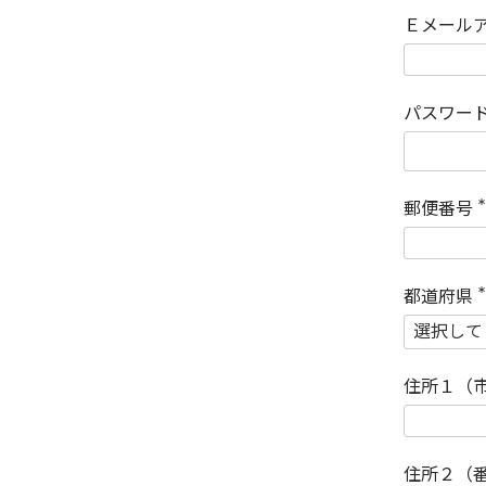
Ｅメール
パスワー
郵便番号
(
)
都道府県
(
)
住所１（
住所２（