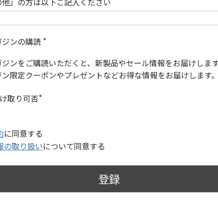
の他」の方は以下ご記入ください
ガジンの購読
(
必
ガジンをご購読いただくと、新製品やセール情報をお届けしま
須
)
ジン限定クーポンやプレゼントなどお得な情報をお届けします
受け取り可否
(
必
須
)
約
に同意する
報の取り扱い
について同意する
登録