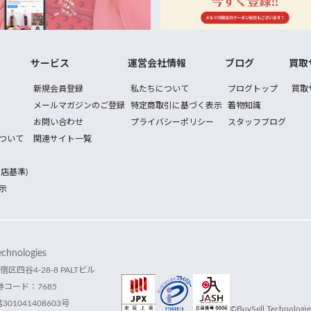
サービス
運営会社情報
ブログ
買取
新規会員登録
私たちについて
ブログトップ
買取
メールマガジンのご登録
特定商取引に基づく表示
着物知識
お問い合わせ
プライバシーポリシー
スタッフブログ
ついて
関連サイト一覧
店基準)
示
hnologies
宿区四谷4-28-8 PALTビル
コード：7685
1041408603号
©BuySell Technologies