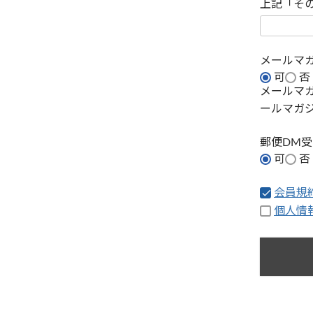
上記「そ
メールマ
可
否
メールマ
ールマガ
郵便DM
可
否
会員規
個人情