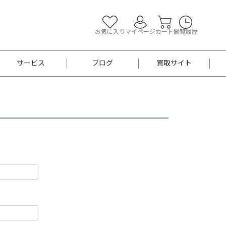
お気に入り
マイページ
カート
閲覧履歴
サービス
ブログ
買取サイト
よくあるご質問
お買い物診断
半幅帯
帯留め
お召
男性用帯
着物帯
新品
セット
袴
男性用