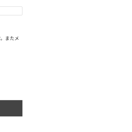
す。またメ
。