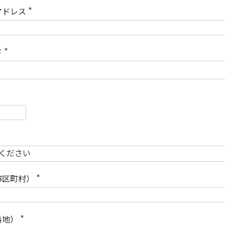
)
アドレス
(
必
須
)
ド
(
必
須
)
必
須
必
須
市区町村）
(
必
須
)
番地）