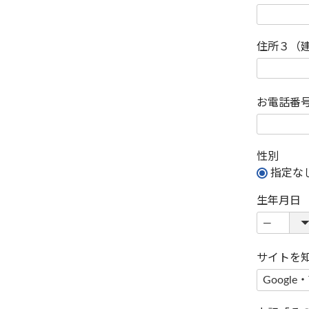
住所３（
お電話番
性別
指定な
生年月日
サイトを