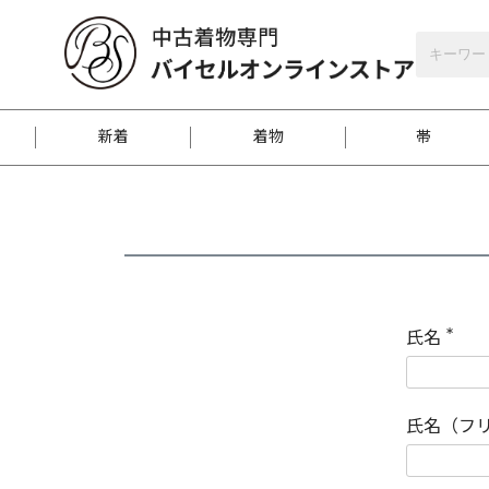
バイセルオンラインストア
会員登録
新着
着物
帯
お客様に届くまで
商品お取り寄せサービ
ご注文方法のご案内
お着物がにおう時の対
和装バッグ
訪問着
袋帯
名古屋帯
振袖
反物
梱包方法のご案内
氏名
(
必
須
江戸小紋
紬
)
氏名（フ