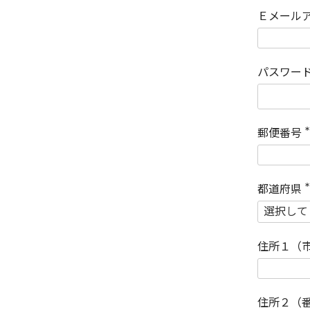
Ｅメール
パスワー
郵便番号
(
)
都道府県
(
)
住所１（
住所２（