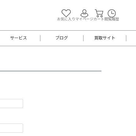
お気に入り
マイページ
カート
閲覧履歴
サービス
ブログ
買取サイト
よくあるご質問
お買い物診断
半幅帯
帯留め
お召
男性用帯
着物帯
新品
セット
袴
男性用