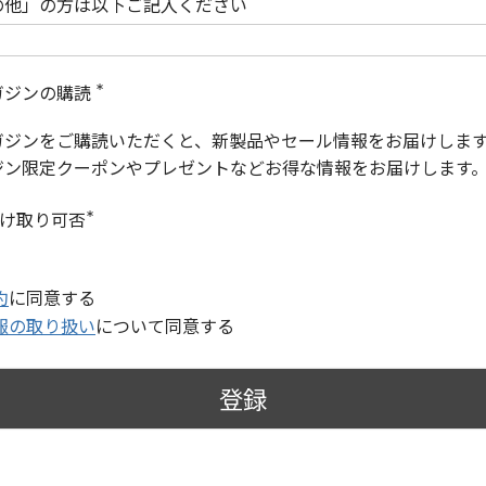
の他」の方は以下ご記入ください
ガジンの購読
(
必
ガジンをご購読いただくと、新製品やセール情報をお届けしま
須
)
ジン限定クーポンやプレゼントなどお得な情報をお届けします
受け取り可否
(
必
須
)
約
に同意する
報の取り扱い
について同意する
登録