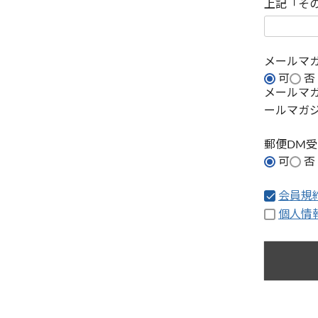
上記「そ
メールマ
可
否
メールマ
ールマガ
郵便DM
可
否
会員規
個人情