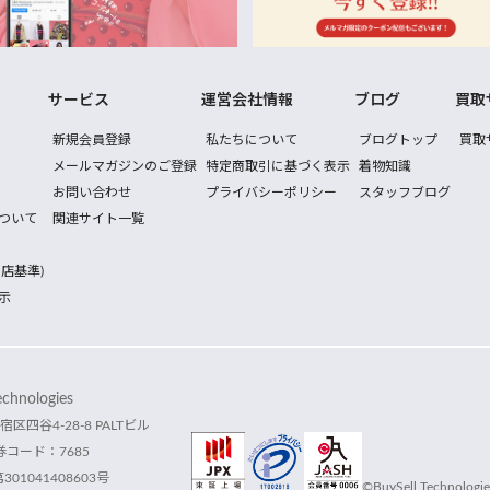
サービス
運営会社情報
ブログ
買取
新規会員登録
私たちについて
ブログトップ
買取
メールマガジンのご登録
特定商取引に基づく表示
着物知識
お問い合わせ
プライバシーポリシー
スタッフブログ
ついて
関連サイト一覧
店基準)
示
hnologies
宿区四谷4-28-8 PALTビル
コード：7685
1041408603号
©BuySell Technologies