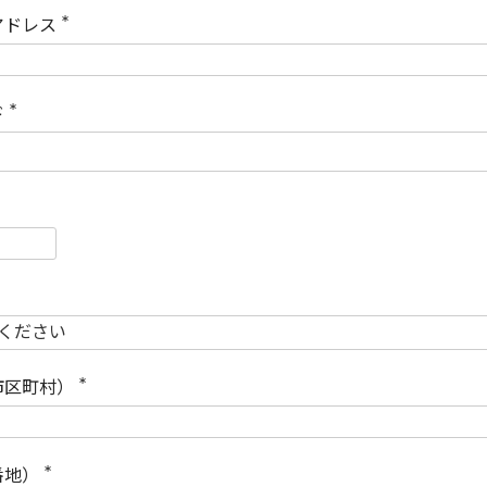
)
アドレス
(
必
須
)
ド
(
必
須
)
必
須
必
須
市区町村）
(
必
須
)
番地）