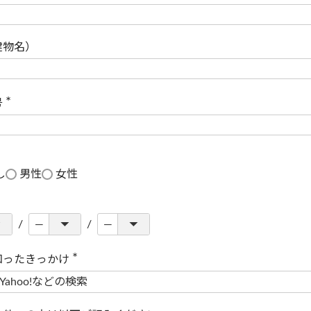
(
必
須
)
建物名）
号
(
必
須
)
し
男性
女性
知ったきっかけ
(
必
須
)