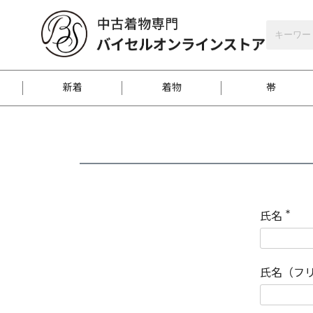
バイセルオンラインストア
会員登録
新着
着物
帯
お客様に届くまで
商品お取り寄せサービ
ご注文方法のご案内
お着物がにおう時の対
和装バッグ
訪問着
袋帯
名古屋帯
振袖
反物
梱包方法のご案内
氏名
(
必
須
江戸小紋
紬
)
氏名（フ