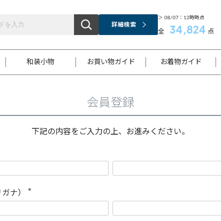
＞ 08/07：12時時点
詳細検索
34,824
全
点
和装小物
お買い物ガイド
お着物ガイド
会員登録
ス
お支払いについて
はじめてのお着物ガイド
新規会員登録
着物知識
スタッフブログ
サイズ案内
着物参考サイズ/採寸について
和色チャート集
お問い合わせ
処法
ご返品について
メールマガジンのご登録
着物販売方法について
関連サイト一覧
下記の内容をご入力の上、お進みください。
袋名古屋帯
黒留袖
帯締め
開き名
色留袖
帯揚げ
古屋帯
付下げ
帯締め
丸帯
色無地
作り帯
着物
配送について
商品ランクについて(当店基準)
帯揚げセット
ショール
小紋
浴衣
襦袢
和装コート
リガナ）
(
必
須