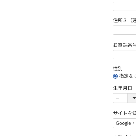
住所３（
お電話番
性別
指定な
生年月日
サイトを