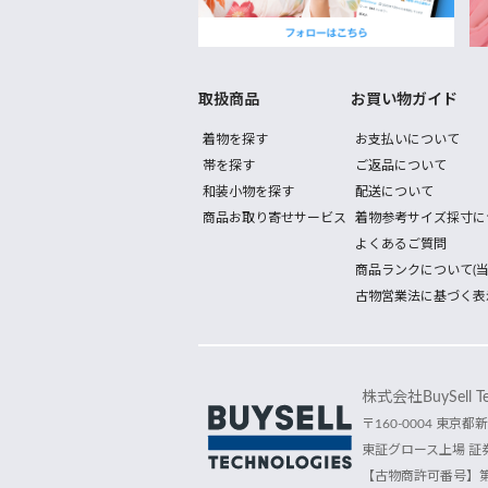
取扱商品
お買い物ガイド
着物を探す
お支払いについて
帯を探す
ご返品について
和装小物を探す
配送について
商品お取り寄せサービス
着物参考サイズ採寸に
よくあるご質問
商品ランクについて(当
古物営業法に基づく表
株式会社BuySell Tec
〒160-0004 東京都新
東証グロース上場 証券
【古物商許可番号】第30