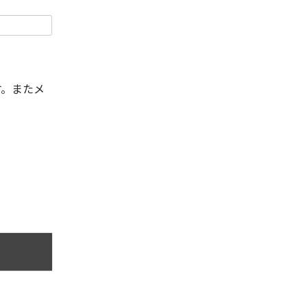
す。またメ
。