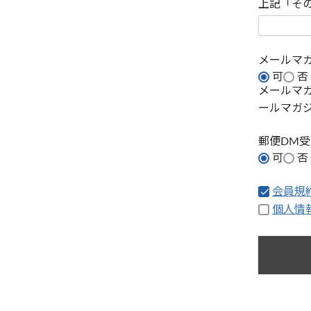
上記「そ
メールマ
可
否
メールマ
ールマガ
郵便DM
可
否
会員規
個人情