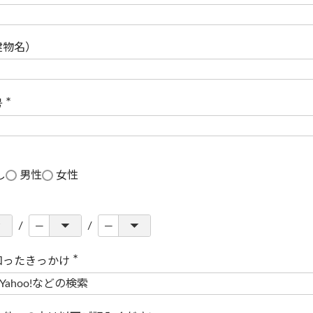
(
必
須
)
建物名）
号
(
必
須
)
し
男性
女性
知ったきっかけ
(
必
須
)