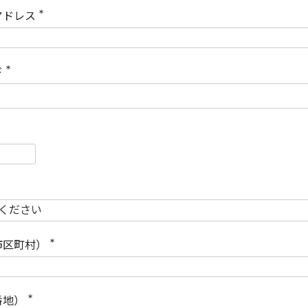
)
アドレス
(
必
須
)
ド
(
必
須
)
必
須
必
須
市区町村）
(
必
須
)
番地）