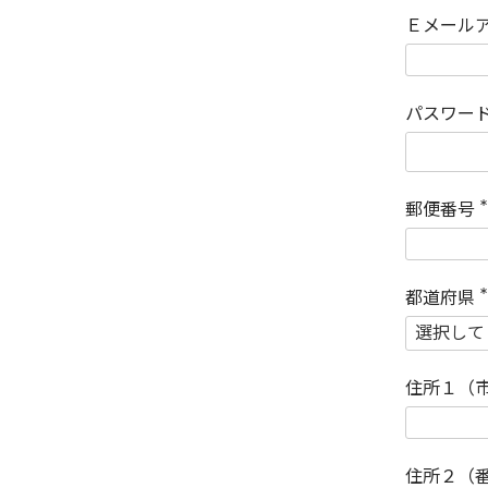
Ｅメール
パスワー
郵便番号
(
)
都道府県
(
)
住所１（
住所２（