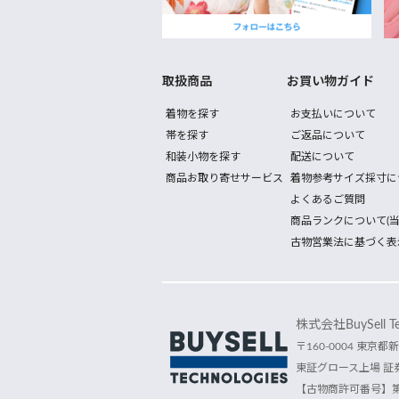
取扱商品
お買い物ガイド
着物を探す
お支払いについて
帯を探す
ご返品について
和装小物を探す
配送について
商品お取り寄せサービス
着物参考サイズ採寸に
よくあるご質問
商品ランクについて(当
古物営業法に基づく表
株式会社BuySell Tec
〒160-0004 東京都新
東証グロース上場 証券
【古物商許可番号】第30