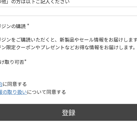
の他」の方は以下ご記入ください
ガジンの購読
(
必
ガジンをご購読いただくと、新製品やセール情報をお届けしま
須
)
ジン限定クーポンやプレゼントなどお得な情報をお届けします
受け取り可否
(
必
須
)
約
に同意する
報の取り扱い
について同意する
登録