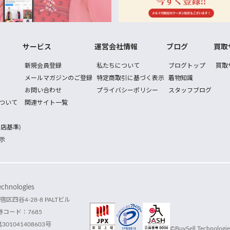
サービス
運営会社情報
ブログ
買取
新規会員登録
私たちについて
ブログトップ
買取
メールマガジンのご登録
特定商取引に基づく表示
着物知識
お問い合わせ
プライバシーポリシー
スタッフブログ
ついて
関連サイト一覧
店基準)
示
hnologies
宿区四谷4-28-8 PALTビル
コード：7685
1041408603号
©BuySell Technologies