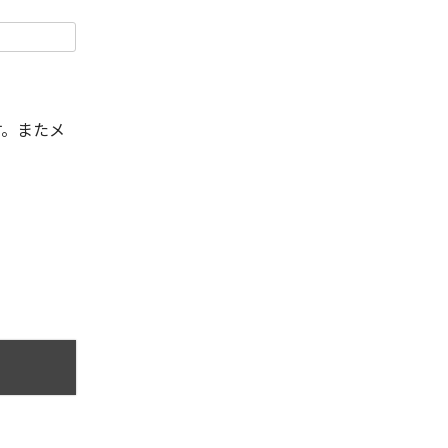
す。またメ
。