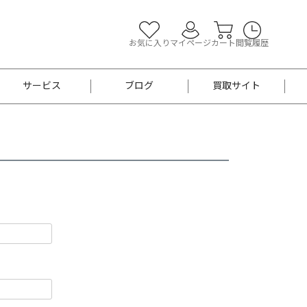
お気に入り
マイページ
カート
閲覧履歴
サービス
ブログ
買取サイト
よくあるご質問
お買い物診断
半幅帯
帯留め
お召
男性用帯
着物帯
新品
セット
袴
男性用