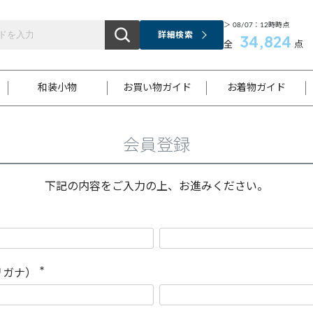
＞ 08/07：12時時点
詳細検索
34,824
全
点
和装小物
お買い物ガイド
お着物ガイド
会員登録
ス
お支払いについて
はじめてのお着物ガイド
新規会員登録
着物知識
スタッフブログ
サイズ案内
着物参考サイズ/採寸について
和色チャート集
お問い合わせ
処法
ご返品について
メールマガジンのご登録
着物販売方法について
関連サイト一覧
下記の内容をご入力の上、お進みください。
袋名古屋帯
黒留袖
帯締め
開き名
色留袖
帯揚げ
古屋帯
付下げ
帯締め
丸帯
色無地
作り帯
着物
配送について
商品ランクについて(当店基準)
帯揚げセット
ショール
小紋
浴衣
襦袢
和装コート
リガナ）
(
必
須