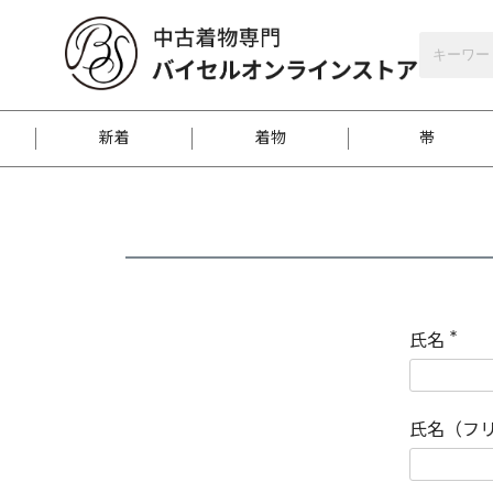
バイセルオンラインストア
会員登録
新着
着物
帯
お客様に届くまで
商品お取り寄せサービ
ご注文方法のご案内
お着物がにおう時の対
和装バッグ
訪問着
袋帯
名古屋帯
振袖
反物
梱包方法のご案内
氏名
(
必
須
江戸小紋
紬
)
氏名（フ