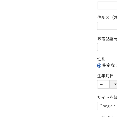
住所３（
お電話番
性別
指定な
生年月日
サイトを