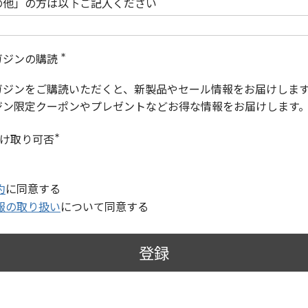
の他」の方は以下ご記入ください
ガジンの購読
(
必
ガジンをご購読いただくと、新製品やセール情報をお届けしま
須
)
ジン限定クーポンやプレゼントなどお得な情報をお届けします
受け取り可否
(
必
須
)
約
に同意する
報の取り扱い
について同意する
登録