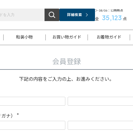
＞ 08/06：12時時点
詳細検索
35,123
全
点
和装小物
お買い物ガイド
お着物ガイド
会員登録
ス
お支払いについて
はじめてのお着物ガイド
新規会員登録
着物知識
スタッフブログ
サイズ案内
着物参考サイズ/採寸について
和色チャート集
お問い合わせ
処法
ご返品について
メールマガジンのご登録
着物販売方法について
関連サイト一覧
下記の内容をご入力の上、お進みください。
袋名古屋帯
黒留袖
帯締め
開き名
色留袖
帯揚げ
古屋帯
付下げ
帯締め
丸帯
色無地
作り帯
着物
配送について
商品ランクについて(当店基準)
帯揚げセット
ショール
小紋
浴衣
襦袢
和装コート
リガナ）
(
必
須