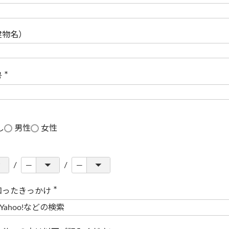
(
必
須
)
建物名）
号
(
必
須
)
し
男性
女性
知ったきっかけ
(
必
須
)