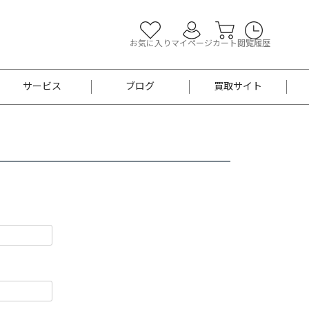
お気に入り
マイページ
カート
閲覧履歴
サービス
ブログ
買取サイト
よくあるご質問
お買い物診断
半幅帯
帯留め
お召
男性用帯
着物帯
新品
セット
袴
男性用