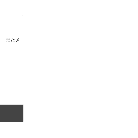
す。またメ
。