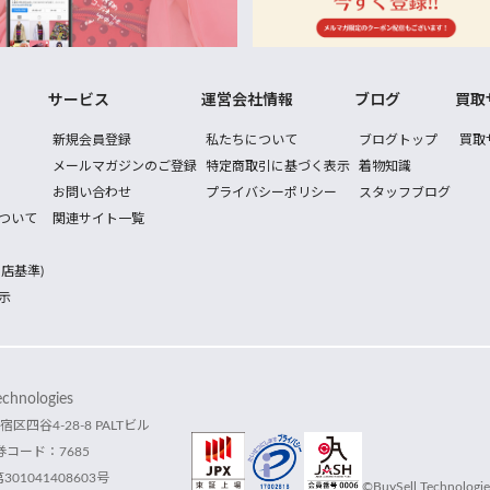
サービス
運営会社情報
ブログ
買取
新規会員登録
私たちについて
ブログトップ
買取
メールマガジンのご登録
特定商取引に基づく表示
着物知識
お問い合わせ
プライバシーポリシー
スタッフブログ
ついて
関連サイト一覧
店基準)
示
hnologies
宿区四谷4-28-8 PALTビル
コード：7685
1041408603号
©BuySell Technologies