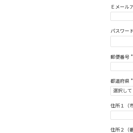
Ｅメール
パスワー
郵便番号
(
)
都道府県
(
)
住所１（
住所２（