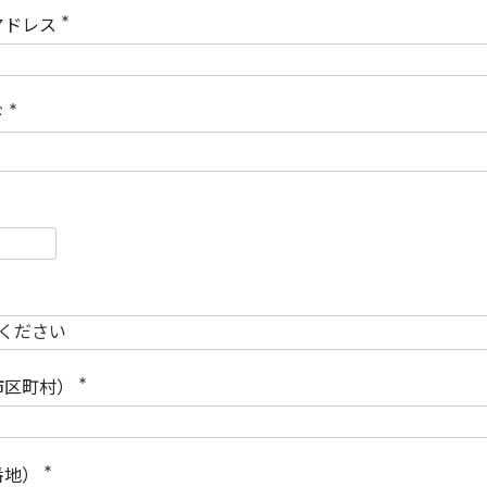
)
アドレス
(
必
須
)
ド
(
必
須
)
必
須
必
須
市区町村）
(
必
須
)
番地）