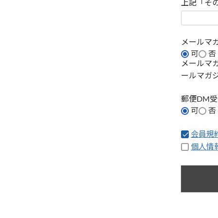
上記「そ
メールマ
可
否
メールマ
ールマガ
郵便DM
可
否
会員規
個人情