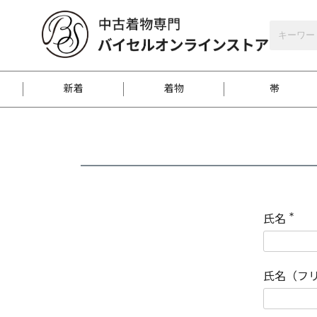
バイセルオンラインストア
会員登録
新着
着物
帯
お客様に届くまで
商品お取り寄せサービ
ご注文方法のご案内
お着物がにおう時の対
和装バッグ
訪問着
袋帯
名古屋帯
振袖
反物
梱包方法のご案内
氏名
(
必
須
江戸小紋
紬
)
氏名（フ