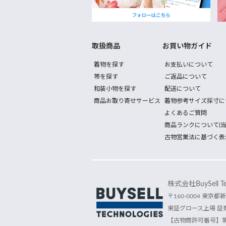
取扱商品
お買い物ガイド
着物を探す
お支払いについて
帯を探す
ご返品について
和装小物を探す
配送について
商品お取り寄せサービス
着物参考サイズ採寸に
よくあるご質問
商品ランクについて(当
古物営業法に基づく表
株式会社BuySell Tec
〒160-0004 東京都新
東証グロース上場 証券
【古物商許可番号】第30