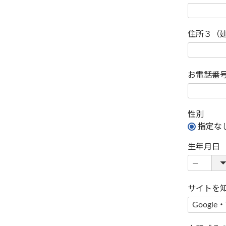
住所３（
お電話番
性別
指定な
生年月日
サイトを