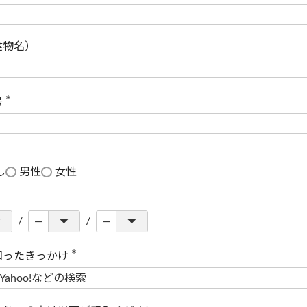
(
必
須
)
建物名）
号
(
必
須
)
し
男性
女性
知ったきっかけ
(
必
須
)