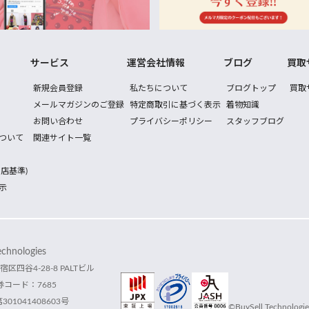
サービス
運営会社情報
ブログ
買取
新規会員登録
私たちについて
ブログトップ
買取
メールマガジンのご登録
特定商取引に基づく表示
着物知識
お問い合わせ
プライバシーポリシー
スタッフブログ
ついて
関連サイト一覧
店基準)
示
hnologies
宿区四谷4-28-8 PALTビル
コード：7685
1041408603号
©BuySell Technologies