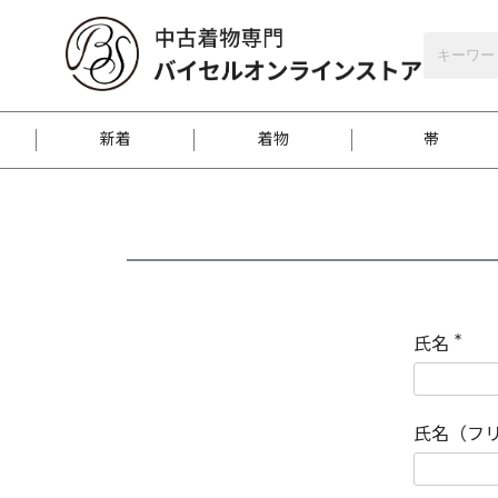
バイセルオンラインストア
会員登録
新着
着物
帯
お客様に届くまで
商品お取り寄せサービ
ご注文方法のご案内
お着物がにおう時の対
和装バッグ
訪問着
袋帯
名古屋帯
振袖
反物
梱包方法のご案内
氏名
(
必
須
江戸小紋
紬
)
氏名（フ