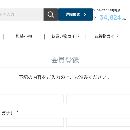
＞ 08/07：12時時点
詳細検索
34,824
全
点
和装小物
お買い物ガイド
お着物ガイド
会員登録
ス
お支払いについて
はじめてのお着物ガイド
新規会員登録
着物知識
スタッフブログ
サイズ案内
着物参考サイズ/採寸について
和色チャート集
お問い合わせ
処法
ご返品について
メールマガジンのご登録
着物販売方法について
関連サイト一覧
下記の内容をご入力の上、お進みください。
袋名古屋帯
黒留袖
帯締め
開き名
色留袖
帯揚げ
古屋帯
付下げ
帯締め
丸帯
色無地
作り帯
着物
配送について
商品ランクについて(当店基準)
帯揚げセット
ショール
小紋
浴衣
襦袢
和装コート
リガナ）
(
必
須