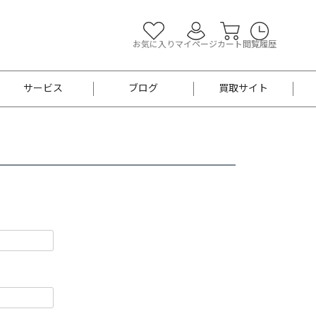
お気に入り
マイページ
カート
閲覧履歴
サービス
ブログ
買取サイト
よくあるご質問
お買い物診断
半幅帯
帯留め
お召
男性用帯
着物帯
新品
セット
袴
男性用