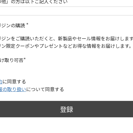
の他」の方は以下ご記入ください
ガジンの購読
(
必
ガジンをご購読いただくと、新製品やセール情報をお届けしま
須
)
ジン限定クーポンやプレゼントなどお得な情報をお届けします
受け取り可否
(
必
須
)
約
に同意する
報の取り扱い
について同意する
登録