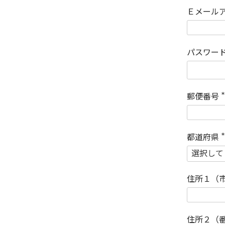
Ｅメール
パスワー
郵便番号
(
)
都道府県
(
)
住所１（
住所２（