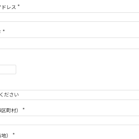
)
アドレス
(
必
須
)
ド
(
必
須
)
必
須
必
須
市区町村）
(
必
須
)
番地）