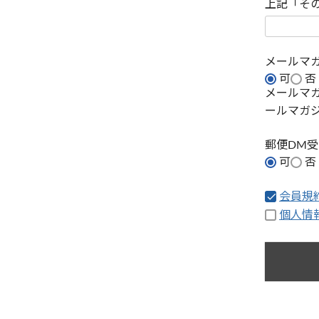
上記「そ
メールマ
可
否
メールマ
ールマガ
郵便DM
可
否
会員規
個人情