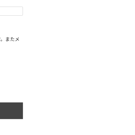
す。またメ
。