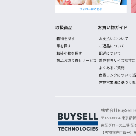
取扱商品
お買い物ガイド
着物を探す
お支払いについて
帯を探す
ご返品について
和装小物を探す
配送について
商品お取り寄せサービス
着物参考サイズ採寸に
よくあるご質問
商品ランクについて(当
古物営業法に基づく表
株式会社BuySell Tec
〒160-0004 東京都新
東証グロース上場 証券
【古物商許可番号】第30