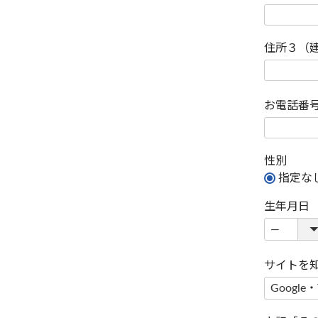
住所３（
お電話番
性別
指定な
生年月日
サイトを