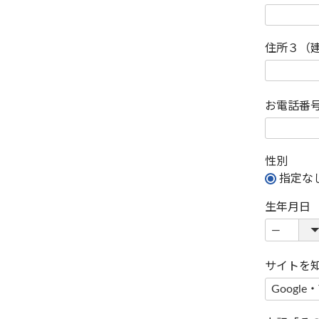
住所３（
お電話番
性別
指定な
生年月日
サイトを