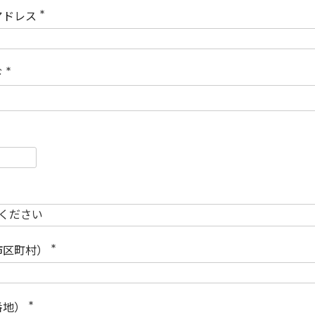
)
アドレス
(
必
須
)
ド
(
必
須
)
必
須
必
須
市区町村）
(
必
須
)
番地）