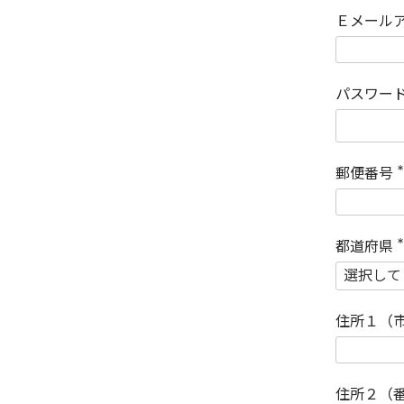
Ｅメール
パスワー
郵便番号
(
)
都道府県
(
)
住所１（
住所２（