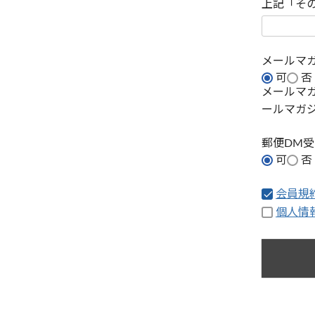
上記「そ
メールマ
可
否
メールマ
ールマガ
郵便DM
可
否
会員規
個人情