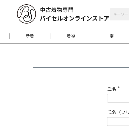
バイセルオンラインストア
会員登録
新着
着物
帯
お客様に届くまで
商品お取り寄せサービ
ご注文方法のご案内
お着物がにおう時の対
和装バッグ
訪問着
袋帯
名古屋帯
振袖
反物
梱包方法のご案内
氏名
(
必
須
江戸小紋
紬
)
氏名（フ