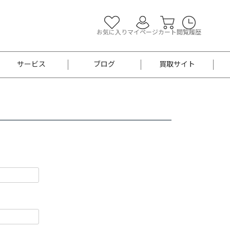
お気に入り
マイページ
カート
閲覧履歴
サービス
ブログ
買取サイト
よくあるご質問
お買い物診断
半幅帯
帯留め
お召
男性用帯
着物帯
新品
セット
袴
男性用