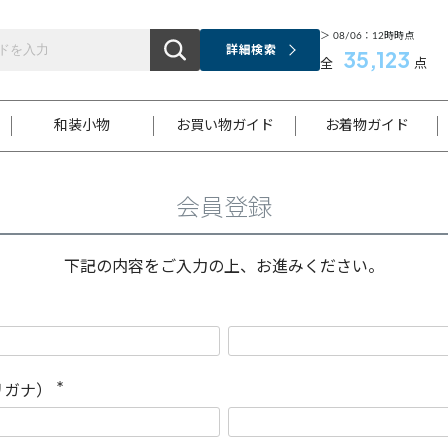
＞ 08/06：12時時点
詳細検索
35,123
全
点
和装小物
お買い物ガイド
お着物ガイド
会員登録
ス
お支払いについて
はじめてのお着物ガイド
新規会員登録
着物知識
スタッフブログ
サイズ案内
着物参考サイズ/採寸について
和色チャート集
お問い合わせ
処法
ご返品について
メールマガジンのご登録
着物販売方法について
関連サイト一覧
下記の内容をご入力の上、お進みください。
袋名古屋帯
黒留袖
帯締め
開き名
色留袖
帯揚げ
古屋帯
付下げ
帯締め
丸帯
色無地
作り帯
着物
配送について
商品ランクについて(当店基準)
帯揚げセット
ショール
小紋
浴衣
襦袢
和装コート
リガナ）
(
必
須