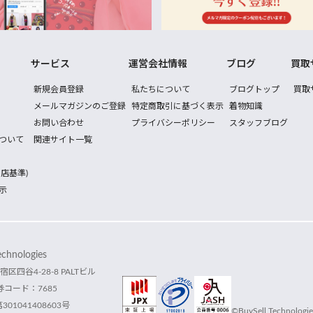
サービス
運営会社情報
ブログ
買取
新規会員登録
私たちについて
ブログトップ
買取
メールマガジンのご登録
特定商取引に基づく表示
着物知識
お問い合わせ
プライバシーポリシー
スタッフブログ
ついて
関連サイト一覧
店基準)
示
hnologies
宿区四谷4-28-8 PALTビル
コード：7685
1041408603号
©BuySell Technologies