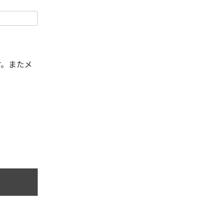
す。またメ
。