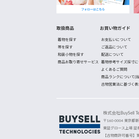
取扱商品
お買い物ガイド
着物を探す
お支払いについて
帯を探す
ご返品について
和装小物を探す
配送について
商品お取り寄せサービス
着物参考サイズ採寸に
よくあるご質問
商品ランクについて(当
古物営業法に基づく表
株式会社BuySell Tec
〒160-0004 東京都新
東証グロース上場 証券
【古物商許可番号】第30