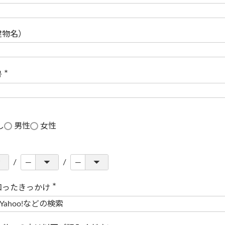
(
必
須
)
建物名）
号
(
必
須
)
し
男性
女性
知ったきっかけ
(
必
須
)