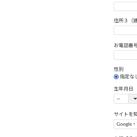
住所３（
お電話番
性別
指定な
生年月日
サイトを