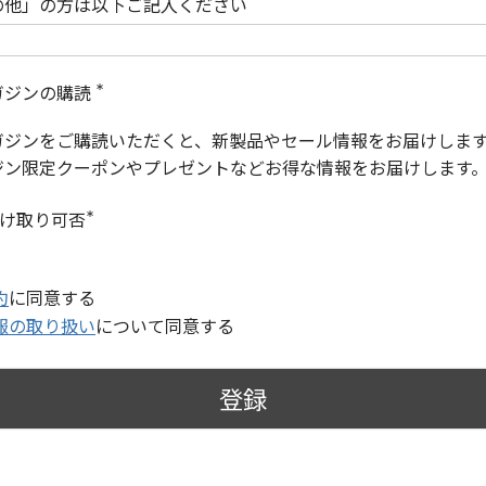
の他」の方は以下ご記入ください
ガジンの購読
(
必
ガジンをご購読いただくと、新製品やセール情報をお届けしま
須
)
ジン限定クーポンやプレゼントなどお得な情報をお届けします
受け取り可否
(
必
須
)
約
に同意する
報の取り扱い
について同意する
登録