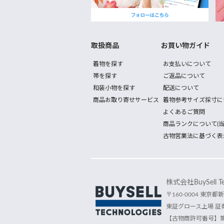
取扱商品
お買い物ガイド
着物を探す
お支払いについて
帯を探す
ご返品について
和装小物を探す
配送について
商品お取り寄せサービス
着物参考サイズ採寸に
よくあるご質問
商品ランクについて(当
古物営業法に基づく表
株式会社BuySell Tec
〒160-0004 東京都新
東証グロース上場 証券
【古物商許可番号】第30