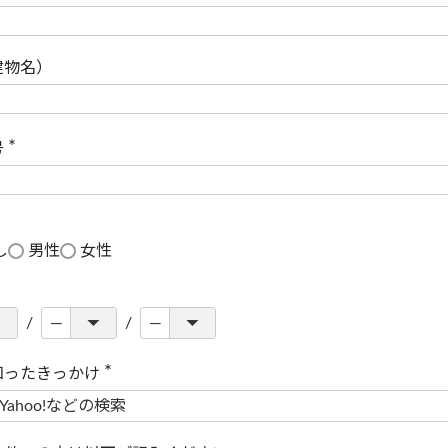
(
必
須
)
建物名）
号
(
必
須
)
し
男性
女性
知ったきっかけ
(
必
須
)