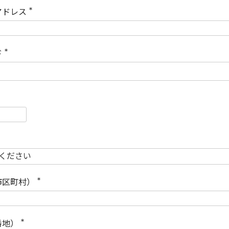
)
アドレス
(
必
須
)
ド
(
必
須
)
必
須
必
須
市区町村）
(
必
須
)
番地）