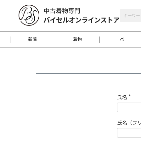
バイセルオンラインストア
会員登録
新着
着物
帯
お客様に届くまで
商品お取り寄せサービ
ご注文方法のご案内
お着物がにおう時の対
和装バッグ
訪問着
袋帯
名古屋帯
振袖
反物
梱包方法のご案内
氏名
(
必
須
江戸小紋
紬
)
氏名（フ