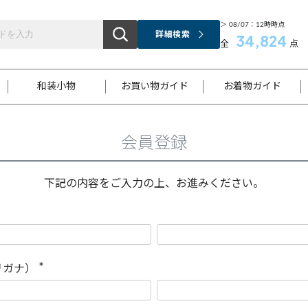
＞ 08/07：12時時点
詳細検索
34,824
全
点
和装小物
お買い物ガイド
お着物ガイド
会員登録
ス
お支払いについて
はじめてのお着物ガイド
新規会員登録
着物知識
スタッフブログ
サイズ案内
着物参考サイズ/採寸について
和色チャート集
お問い合わせ
処法
ご返品について
メールマガジンのご登録
着物販売方法について
関連サイト一覧
下記の内容をご入力の上、お進みください。
袋名古屋帯
黒留袖
帯締め
開き名
色留袖
帯揚げ
古屋帯
付下げ
帯締め
丸帯
色無地
作り帯
着物
配送について
商品ランクについて(当店基準)
帯揚げセット
ショール
小紋
浴衣
襦袢
和装コート
リガナ）
(
必
須