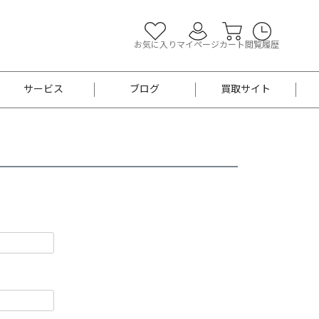
お気に入り
マイページ
カート
閲覧履歴
サービス
ブログ
買取サイト
よくあるご質問
お買い物診断
半幅帯
帯留め
お召
男性用帯
着物帯
新品
セット
袴
男性用