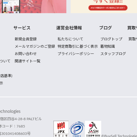
サービス
運営会社情報
ブログ
買取
新規会員登録
私たちについて
ブログトップ
買取
メールマガジンのご登録
特定商取引に基づく表示
着物知識
お問い合わせ
プライバシーポリシー
スタッフブログ
ついて
関連サイト一覧
店基準)
示
hnologies
宿区四谷4-28-8 PALTビル
コード：7685
1041408603号
©BuySell Technologies