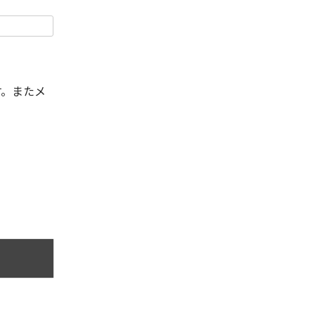
す。またメ
。