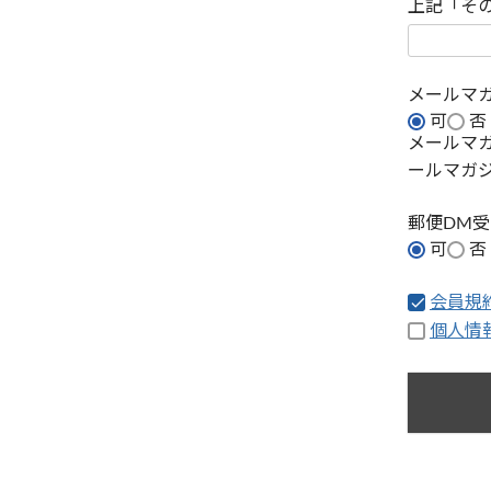
上記「そ
メールマ
可
否
メールマ
ールマガ
郵便DM
可
否
会員規
個人情