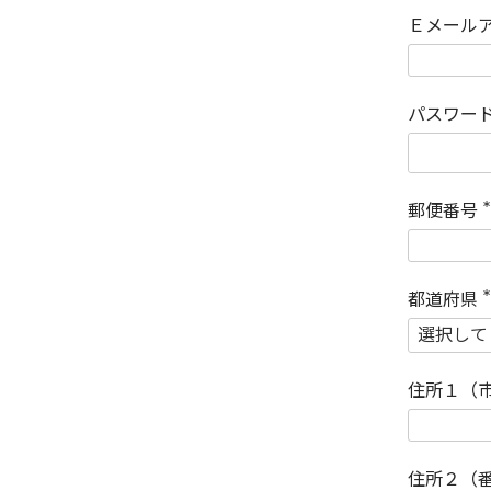
Ｅメール
パスワー
郵便番号
(
)
都道府県
(
)
住所１（
住所２（