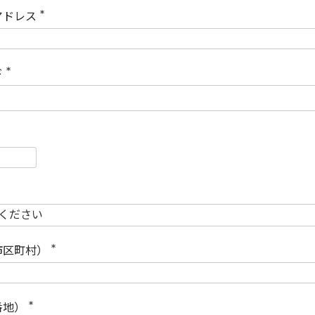
)
アドレス
(
必
須
)
ド
(
必
須
)
必
須
必
須
市区町村）
(
必
須
)
番地）