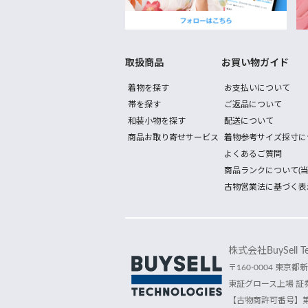
取扱商品
お買い物ガイド
着物を探す
お支払いについて
帯を探す
ご返品について
和装小物を探す
配送について
商品お取り寄せサービス
着物参考サイズ採寸に
よくあるご質問
商品ランクについて(当
古物営業法に基づく表
株式会社BuySell Tec
〒160-0004 東京都新
東証グロース上場 証券
【古物商許可番号】第30