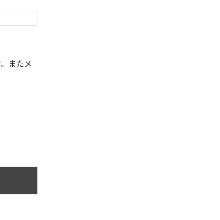
す。またメ
。