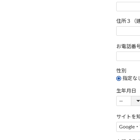
住所３（
お電話番
性別
指定な
生年月日
サイトを