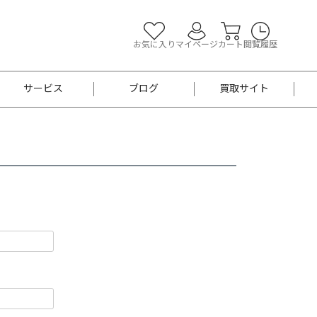
お気に入り
マイページ
カート
閲覧履歴
サービス
ブログ
買取サイト
よくあるご質問
お買い物診断
半幅帯
帯留め
お召
男性用帯
着物帯
新品
セット
袴
男性用