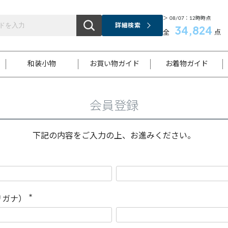
＞ 08/07：12時時点
詳細検索
34,824
全
点
和装小物
お買い物ガイド
お着物ガイド
会員登録
ス
お支払いについて
はじめてのお着物ガイド
新規会員登録
着物知識
スタッフブログ
サイズ案内
着物参考サイズ/採寸について
和色チャート集
お問い合わせ
処法
ご返品について
メールマガジンのご登録
着物販売方法について
関連サイト一覧
下記の内容をご入力の上、お進みください。
袋名古屋帯
黒留袖
帯締め
開き名
色留袖
帯揚げ
古屋帯
付下げ
帯締め
丸帯
色無地
作り帯
着物
配送について
商品ランクについて(当店基準)
帯揚げセット
ショール
小紋
浴衣
襦袢
和装コート
リガナ）
(
必
須