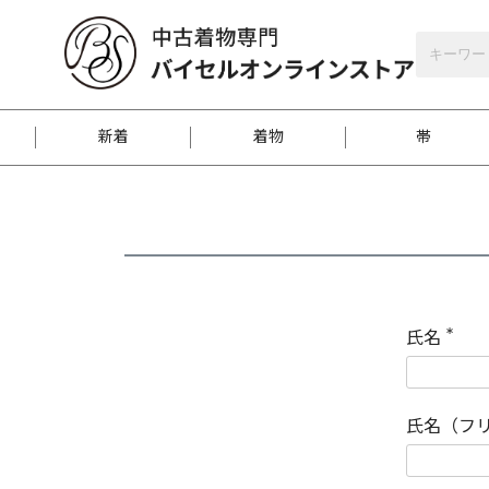
バイセルオンラインストア
会員登録
新着
着物
帯
お客様に届くまで
商品お取り寄せサービ
ご注文方法のご案内
お着物がにおう時の対
和装バッグ
訪問着
袋帯
名古屋帯
振袖
反物
梱包方法のご案内
氏名
(
必
須
江戸小紋
紬
)
氏名（フ