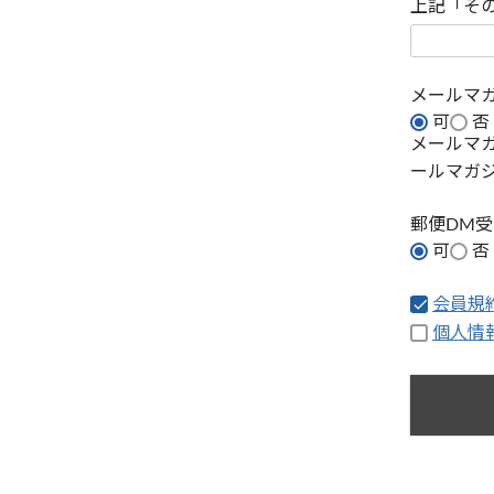
上記「そ
メールマ
可
否
メールマ
ールマガ
郵便DM
可
否
会員規
個人情