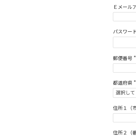
Ｅメール
パスワー
郵便番号
(
)
都道府県
(
)
住所１（
住所２（