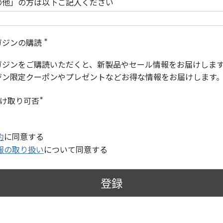
の他」の方は以下ご記入ください
ガジンの購読
(
必
ガジンをご購読いただくと、新製品やセール情報をお届けしま
須
)
ジン限定クーポンやプレゼントなどお得な情報をお届けします
受け取り可否
(
必
須
)
約
に同意する
報の取り扱い
について同意する
登録