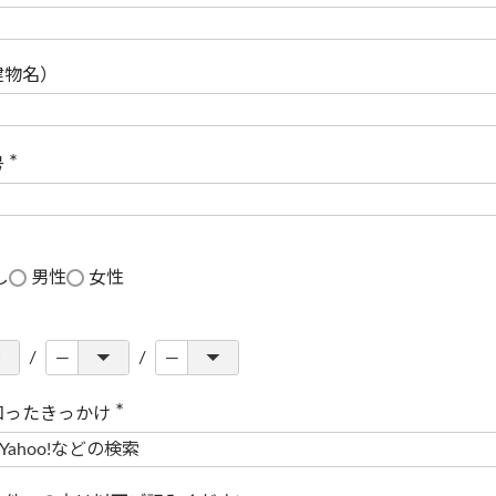
(
必
須
)
建物名）
号
(
必
須
)
し
男性
女性
知ったきっかけ
(
必
須
)