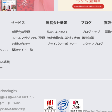
サービス
運営会社情報
ブログ
買取
新規会員登録
私たちについて
ブログトップ
買取
メールマガジンのご登録
特定商取引に基づく表示
着物知識
お問い合わせ
プライバシーポリシー
スタッフブログ
ついて
関連サイト一覧
店基準)
示
hnologies
宿区四谷4-28-8 PALTビル
コード：7685
1041408603号
©BuySell Technologies