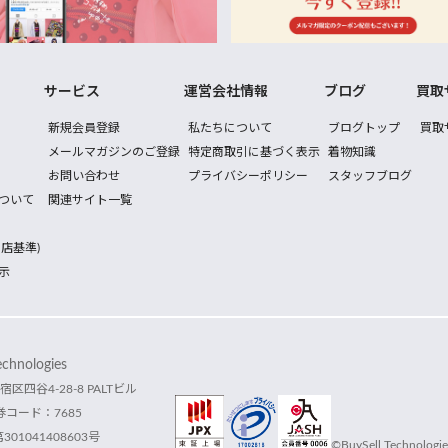
サービス
運営会社情報
ブログ
買取
新規会員登録
私たちについて
ブログトップ
買取
メールマガジンのご登録
特定商取引に基づく表示
着物知識
お問い合わせ
プライバシーポリシー
スタッフブログ
ついて
関連サイト一覧
店基準)
示
hnologies
宿区四谷4-28-8 PALTビル
コード：7685
1041408603号
©BuySell Technologies