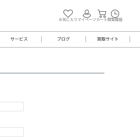
お気に入り
マイページ
カート
閲覧履歴
サービス
ブログ
買取サイト
よくあるご質問
お買い物診断
半幅帯
帯留め
お召
男性用帯
着物帯
新品
セット
袴
男性用