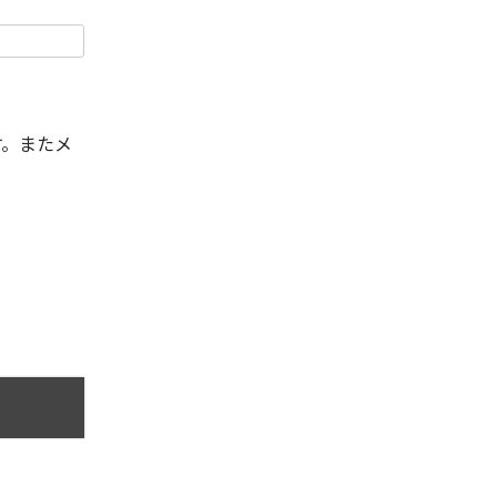
す。またメ
。