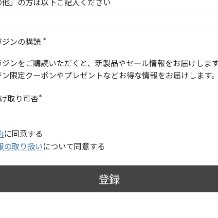
の他」の方は以下ご記入ください
ガジンの購読
(
必
ガジンをご購読いただくと、新製品やセール情報をお届けしま
須
)
ジン限定クーポンやプレゼントなどお得な情報をお届けします
受け取り可否
(
必
須
)
約
に同意する
報の取り扱い
について同意する
登録