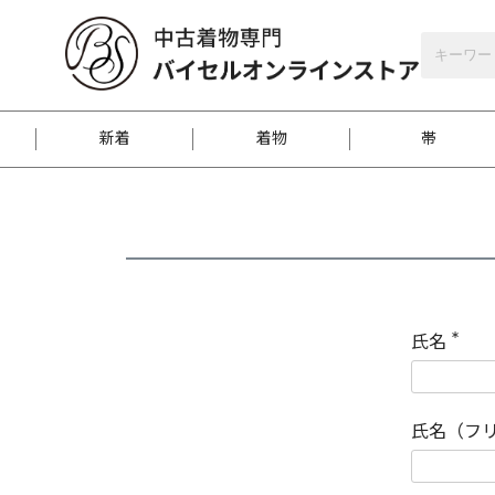
バイセルオンラインストア
会員登録
新着
着物
帯
お客様に届くまで
商品お取り寄せサービ
ご注文方法のご案内
お着物がにおう時の対
和装バッグ
訪問着
袋帯
名古屋帯
振袖
反物
梱包方法のご案内
氏名
(
必
須
江戸小紋
紬
)
氏名（フ