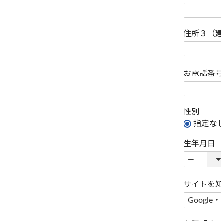
住所３（
お電話番
性別
指定な
生年月日
サイトを