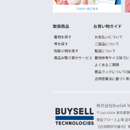
取扱商品
お買い物ガイド
着物を探す
お支払いについて
帯を探す
ご返品について
和装小物を探す
配送について
商品お取り寄せサービス
着物参考サイズ採寸に
よくあるご質問
商品ランクについて(当
古物営業法に基づく表
株式会社BuySell Tec
〒160-0004 東京都新
東証グロース上場 証券
【古物商許可番号】第30