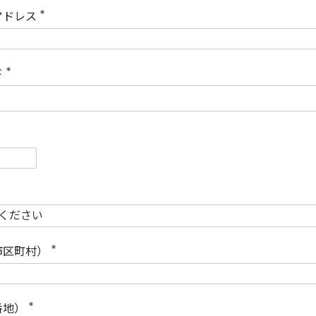
)
アドレス
(
必
須
)
ド
(
必
須
)
必
須
必
須
市区町村）
(
必
須
)
番地）