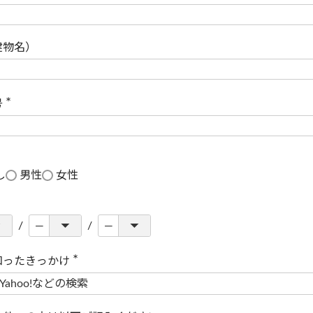
(
必
須
)
建物名）
号
(
必
須
)
し
男性
女性
知ったきっかけ
(
必
須
)