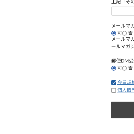
上記「そ
メールマ
可
否
メールマ
ールマガ
郵便DM
可
否
会員規
個人情