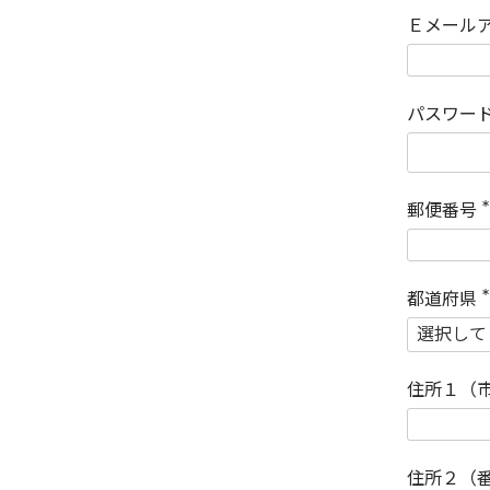
Ｅメール
パスワー
郵便番号
(
)
都道府県
(
)
住所１（
住所２（