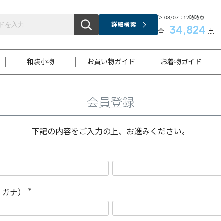
＞ 08/07：12時時点
詳細検索
34,824
全
点
和装小物
お買い物ガイド
お着物ガイド
会員登録
ス
お支払いについて
はじめてのお着物ガイド
新規会員登録
着物知識
スタッフブログ
サイズ案内
着物参考サイズ/採寸について
和色チャート集
お問い合わせ
処法
ご返品について
メールマガジンのご登録
着物販売方法について
関連サイト一覧
下記の内容をご入力の上、お進みください。
袋名古屋帯
黒留袖
帯締め
開き名
色留袖
帯揚げ
古屋帯
付下げ
帯締め
丸帯
色無地
作り帯
着物
配送について
商品ランクについて(当店基準)
帯揚げセット
ショール
小紋
浴衣
襦袢
和装コート
リガナ）
(
必
須