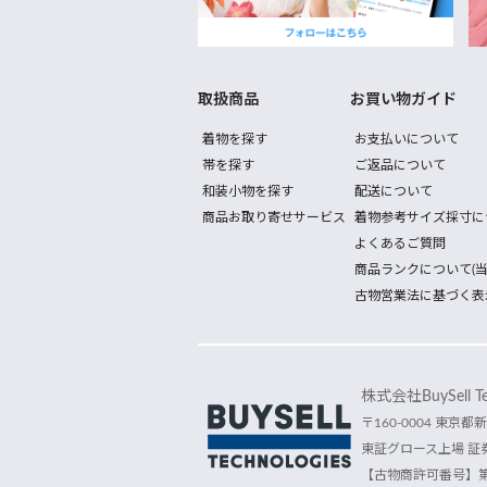
取扱商品
お買い物ガイド
着物を探す
お支払いについて
帯を探す
ご返品について
和装小物を探す
配送について
商品お取り寄せサービス
着物参考サイズ採寸に
よくあるご質問
商品ランクについて(当
古物営業法に基づく表
株式会社BuySell Tec
〒160-0004 東京都新
東証グロース上場 証券
【古物商許可番号】第30