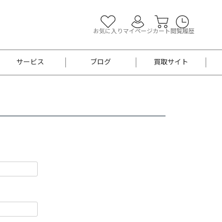
お気に入り
マイページ
カート
閲覧履歴
サービス
ブログ
買取サイト
よくあるご質問
お買い物診断
半幅帯
帯留め
お召
男性用帯
着物帯
新品
セット
袴
男性用