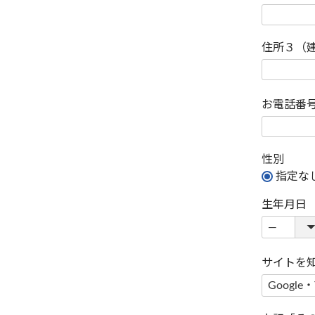
住所３（
お電話番
性別
指定な
生年月日
サイトを