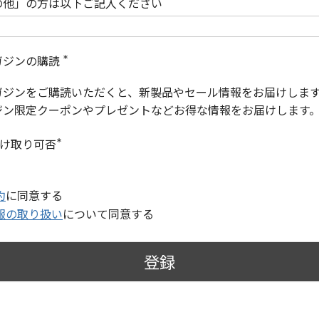
の他」の方は以下ご記入ください
ガジンの購読
(
必
ガジンをご購読いただくと、新製品やセール情報をお届けしま
須
)
ジン限定クーポンやプレゼントなどお得な情報をお届けします
受け取り可否
(
必
須
)
約
に同意する
報の取り扱い
について同意する
登録