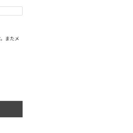
す。またメ
。