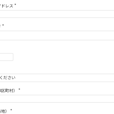
)
アドレス
(
必
須
)
ド
(
必
須
)
必
須
必
須
市区町村）
(
必
須
)
番地）