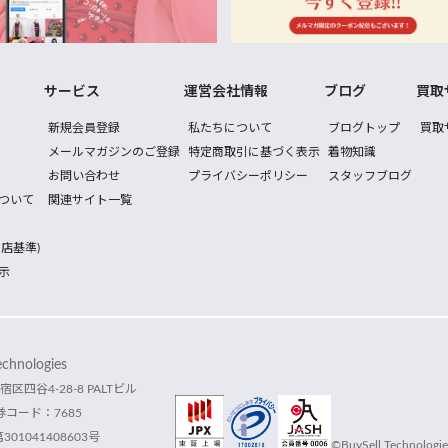
サービス
運営会社情報
ブログ
買取
新規会員登録
私たちについて
ブログトップ
買取
メールマガジンのご登録
特定商取引に基づく表示
着物知識
お問い合わせ
プライバシーポリシー
スタッフブログ
ついて
関連サイト一覧
店基準)
示
hnologies
宿区四谷4-28-8 PALTビル
コード：7685
1041408603号
©BuySell Technologies