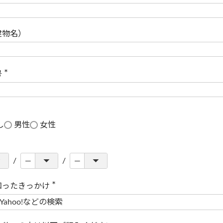
(
必
須
)
建物名）
号
(
必
須
)
し
男性
女性
知ったきっかけ
(
必
須
)