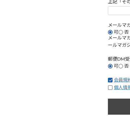
上記「そ
メールマ
可
否
メールマ
ールマガ
郵便DM
可
否
会員規
個人情