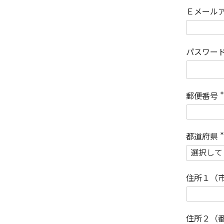
Ｅメール
パスワー
郵便番号
(
)
都道府県
(
)
住所１（
住所２（