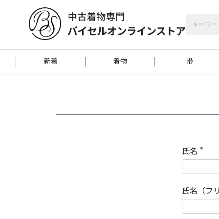
バイセルオンラインストア
会員登録
新着
着物
帯
お客様に届くまで
商品お取り寄せサービ
ご注文方法のご案内
お着物がにおう時の対
和装バッグ
訪問着
袋帯
名古屋帯
振袖
反物
梱包方法のご案内
氏名
(
必
須
江戸小紋
紬
)
氏名（フ