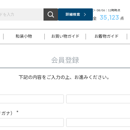
＞ 08/06：12時時点
詳細検索
35,123
全
点
和装小物
お買い物ガイド
お着物ガイド
会員登録
ス
お支払いについて
はじめてのお着物ガイド
新規会員登録
着物知識
スタッフブログ
サイズ案内
着物参考サイズ/採寸について
和色チャート集
お問い合わせ
処法
ご返品について
メールマガジンのご登録
着物販売方法について
関連サイト一覧
下記の内容をご入力の上、お進みください。
袋名古屋帯
黒留袖
帯締め
開き名
色留袖
帯揚げ
古屋帯
付下げ
帯締め
丸帯
色無地
作り帯
着物
配送について
商品ランクについて(当店基準)
帯揚げセット
ショール
小紋
浴衣
襦袢
和装コート
リガナ）
(
必
須