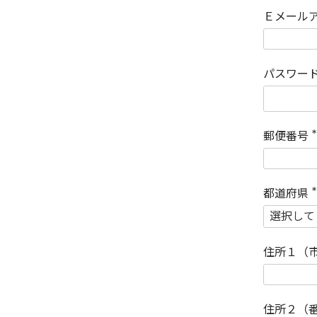
Ｅメール
パスワー
郵便番号
(
)
都道府県
(
)
住所１（
住所２（