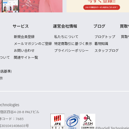
サービス
運営会社情報
ブログ
買取
新規会員登録
私たちについて
ブログトップ
買取
メールマガジンのご登録
特定商取引に基づく表示
着物知識
お問い合わせ
プライバシーポリシー
スタッフブログ
ついて
関連サイト一覧
店基準)
示
hnologies
宿区四谷4-28-8 PALTビル
コード：7685
1041408603号
©BuySell Technologies