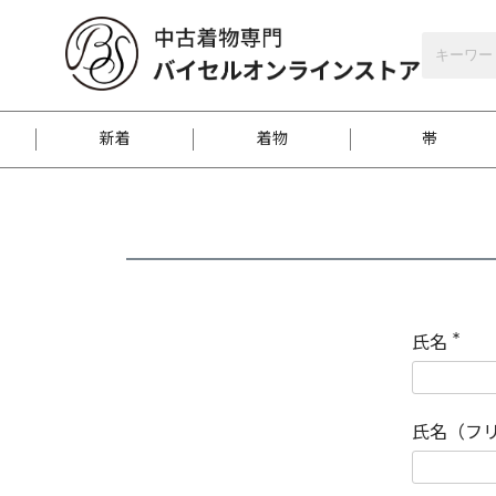
バイセルオンラインストア
会員登録
新着
着物
帯
お客様に届くまで
商品お取り寄せサービ
ご注文方法のご案内
お着物がにおう時の対
和装バッグ
訪問着
袋帯
名古屋帯
振袖
反物
梱包方法のご案内
氏名
(
必
須
江戸小紋
紬
)
氏名（フ