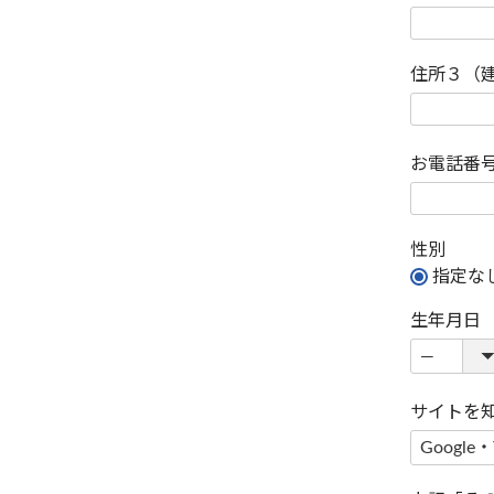
住所３（
お電話番
性別
指定な
生年月日
サイトを