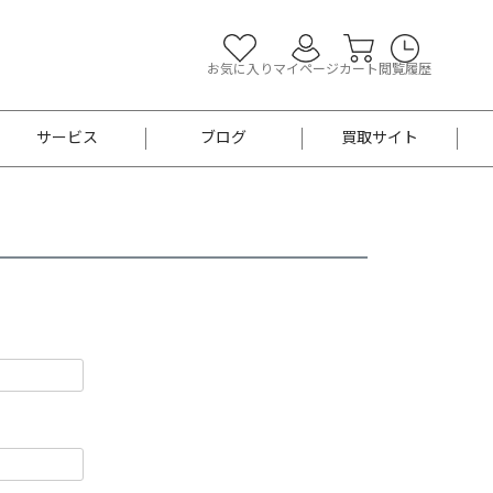
お気に入り
マイページ
カート
閲覧履歴
サービス
ブログ
買取サイト
よくあるご質問
お買い物診断
半幅帯
帯留め
お召
男性用帯
着物帯
新品
セット
袴
男性用