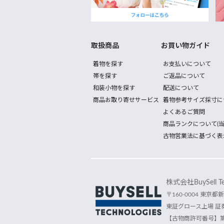
取扱商品
お買い物ガイド
着物を探す
お支払いについて
帯を探す
ご返品について
和装小物を探す
配送について
商品お取り寄せサービス
着物参考サイズ採寸に
よくあるご質問
商品ランクについて(当
古物営業法に基づく表
株式会社BuySell Tec
〒160-0004 東京都新
東証グロース上場 証券
【古物商許可番号】第30