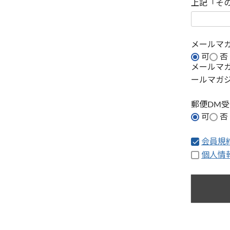
上記「そ
メールマ
可
否
メールマ
ールマガ
郵便DM
可
否
会員規
個人情