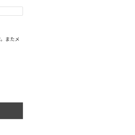
す。またメ
。