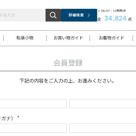
＞ 08/07：12時時点
詳細検索
34,824
全
点
和装小物
お買い物ガイド
お着物ガイド
会員登録
ス
お支払いについて
はじめてのお着物ガイド
新規会員登録
着物知識
スタッフブログ
サイズ案内
着物参考サイズ/採寸について
和色チャート集
お問い合わせ
処法
ご返品について
メールマガジンのご登録
着物販売方法について
関連サイト一覧
下記の内容をご入力の上、お進みください。
袋名古屋帯
黒留袖
帯締め
開き名
色留袖
帯揚げ
古屋帯
付下げ
帯締め
丸帯
色無地
作り帯
着物
配送について
商品ランクについて(当店基準)
帯揚げセット
ショール
小紋
浴衣
襦袢
和装コート
リガナ）
(
必
須