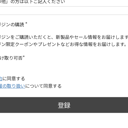
の他」の方は以下ご記入ください
ガジンの購読
(
必
ガジンをご購読いただくと、新製品やセール情報をお届けしま
須
)
ジン限定クーポンやプレゼントなどお得な情報をお届けします
受け取り可否
(
必
須
)
約
に同意する
報の取り扱い
について同意する
登録