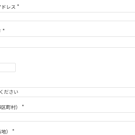
)
アドレス
(
必
須
)
ド
(
必
須
)
必
須
必
須
市区町村）
(
必
須
)
番地）