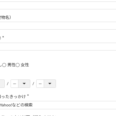
(
必
須
)
建物名）
号
(
必
須
)
し
男性
女性
知ったきっかけ
(
必
須
)