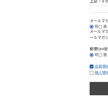
上記「そ
メールマ
可
否
メールマ
ールマガ
郵便DM
可
否
会員規
個人情