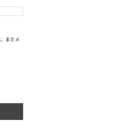
す。またメ
。