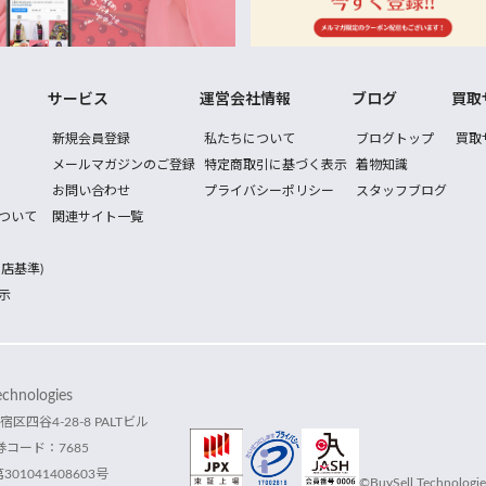
サービス
運営会社情報
ブログ
買取
新規会員登録
私たちについて
ブログトップ
買取
メールマガジンのご登録
特定商取引に基づく表示
着物知識
お問い合わせ
プライバシーポリシー
スタッフブログ
ついて
関連サイト一覧
店基準)
示
hnologies
宿区四谷4-28-8 PALTビル
コード：7685
1041408603号
©BuySell Technologies