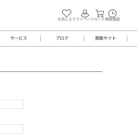
お気に入り
マイページ
カート
閲覧履歴
サービス
ブログ
買取サイト
よくあるご質問
お買い物診断
半幅帯
帯留め
お召
男性用帯
着物帯
新品
セット
袴
男性用