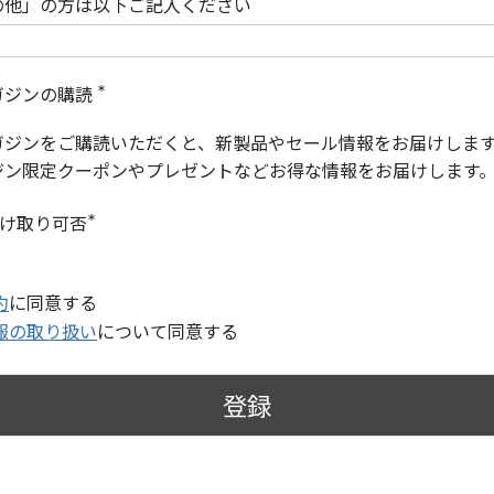
の他」の方は以下ご記入ください
ガジンの購読
(
必
ガジンをご購読いただくと、新製品やセール情報をお届けしま
須
)
ジン限定クーポンやプレゼントなどお得な情報をお届けします
受け取り可否
(
必
須
)
約
に同意する
報の取り扱い
について同意する
登録