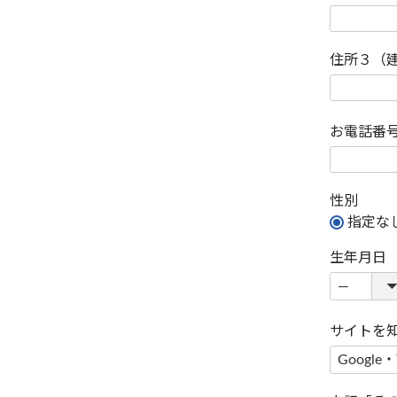
住所３（
お電話番
性別
指定な
生年月日
サイトを