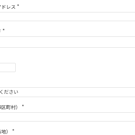
)
アドレス
(
必
須
)
ド
(
必
須
)
必
須
必
須
市区町村）
(
必
須
)
番地）