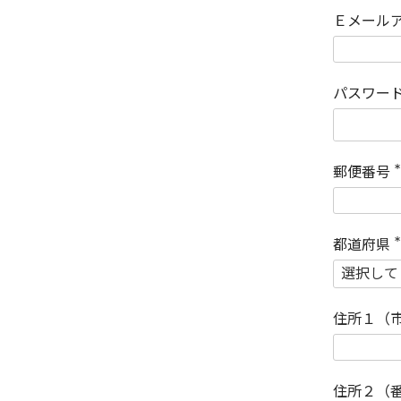
Ｅメール
パスワー
郵便番号
(
)
都道府県
(
)
住所１（
住所２（