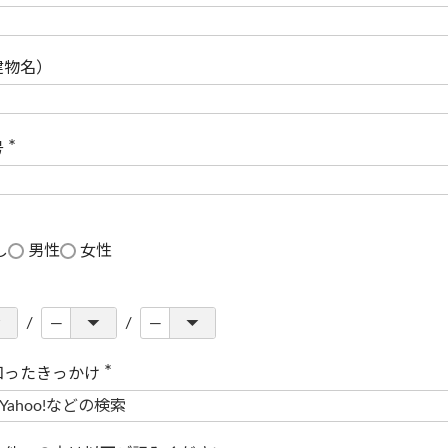
(
必
須
)
建物名）
号
(
必
須
)
し
男性
女性
知ったきっかけ
(
必
須
)