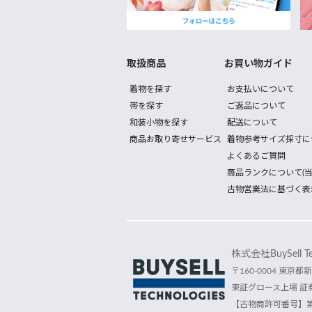
取扱商品
お買い物ガイド
着物を探す
お支払いについて
帯を探す
ご返品について
和装小物を探す
配送について
商品お取り寄せサービス
着物参考サイズ採寸に
よくあるご質問
商品ランクについて(当
古物営業法に基づく表
株式会社BuySell Tec
〒160-0004 東京都新
東証グロース上場 証券
【古物商許可番号】第30