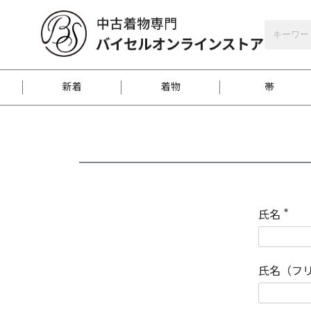
バイセルオンラインストア
会員登録
新着
着物
帯
お客様に届くまで
商品お取り寄せサービ
ご注文方法のご案内
お着物がにおう時の対
和装バッグ
訪問着
袋帯
名古屋帯
振袖
反物
梱包方法のご案内
氏名
(
必
須
江戸小紋
紬
)
氏名（フ