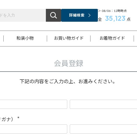
＞ 08/06：12時時点
詳細検索
35,123
全
点
和装小物
お買い物ガイド
お着物ガイド
会員登録
ス
お支払いについて
はじめてのお着物ガイド
新規会員登録
着物知識
スタッフブログ
サイズ案内
着物参考サイズ/採寸について
和色チャート集
お問い合わせ
処法
ご返品について
メールマガジンのご登録
着物販売方法について
関連サイト一覧
下記の内容をご入力の上、お進みください。
袋名古屋帯
黒留袖
帯締め
開き名
色留袖
帯揚げ
古屋帯
付下げ
帯締め
丸帯
色無地
作り帯
着物
配送について
商品ランクについて(当店基準)
帯揚げセット
ショール
小紋
浴衣
襦袢
和装コート
リガナ）
(
必
須