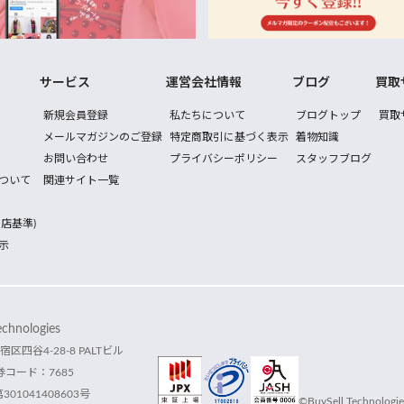
サービス
運営会社情報
ブログ
買取
新規会員登録
私たちについて
ブログトップ
買取
メールマガジンのご登録
特定商取引に基づく表示
着物知識
お問い合わせ
プライバシーポリシー
スタッフブログ
ついて
関連サイト一覧
店基準)
示
hnologies
宿区四谷4-28-8 PALTビル
コード：7685
1041408603号
©BuySell Technologies