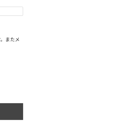
す。またメ
。