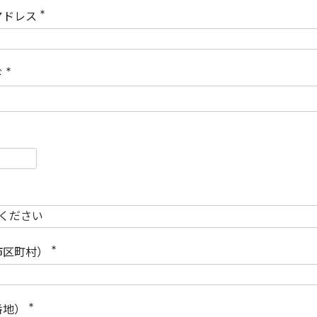
)
アドレス
(
必
須
)
ド
(
必
須
)
必
須
必
須
市区町村）
(
必
須
)
番地）