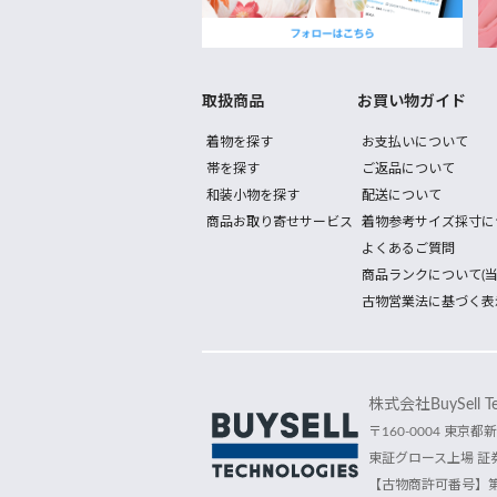
取扱商品
お買い物ガイド
着物を探す
お支払いについて
帯を探す
ご返品について
和装小物を探す
配送について
商品お取り寄せサービス
着物参考サイズ採寸に
よくあるご質問
商品ランクについて(当
古物営業法に基づく表
株式会社BuySell Tec
〒160-0004 東京都新
東証グロース上場 証券
【古物商許可番号】第30