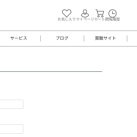
お気に入り
マイページ
カート
閲覧履歴
サービス
ブログ
買取サイト
よくあるご質問
お買い物診断
半幅帯
帯留め
お召
男性用帯
着物帯
新品
セット
袴
男性用