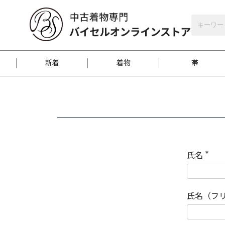
バイセルオンラインストア
会員登録
新着
着物
帯
お客様に届くまで
商品お取り寄せサービ
ご注文方法のご案内
お着物がにおう時の対
和装バッグ
訪問着
袋帯
名古屋帯
振袖
反物
梱包方法のご案内
氏名
(
必
須
江戸小紋
紬
)
氏名（フ