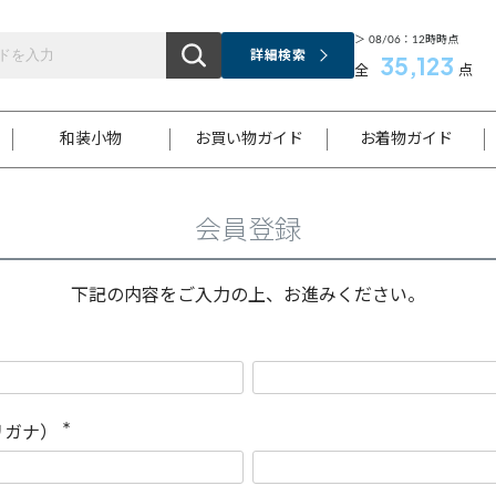
＞ 08/06：12時時点
詳細検索
35,123
全
点
和装小物
お買い物ガイド
お着物ガイド
会員登録
ス
お支払いについて
はじめてのお着物ガイド
新規会員登録
着物知識
スタッフブログ
サイズ案内
着物参考サイズ/採寸について
和色チャート集
お問い合わせ
処法
ご返品について
メールマガジンのご登録
着物販売方法について
関連サイト一覧
下記の内容をご入力の上、お進みください。
袋名古屋帯
黒留袖
帯締め
開き名
色留袖
帯揚げ
古屋帯
付下げ
帯締め
丸帯
色無地
作り帯
着物
配送について
商品ランクについて(当店基準)
帯揚げセット
ショール
小紋
浴衣
襦袢
和装コート
リガナ）
(
必
須