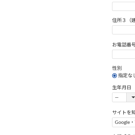
住所３（
お電話番
性別
指定な
生年月日
サイトを