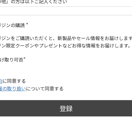
の他」の方は以下ご記入ください
ガジンの購読
(
必
ガジンをご購読いただくと、新製品やセール情報をお届けしま
須
)
ジン限定クーポンやプレゼントなどお得な情報をお届けします
受け取り可否
(
必
須
)
約
に同意する
報の取り扱い
について同意する
登録