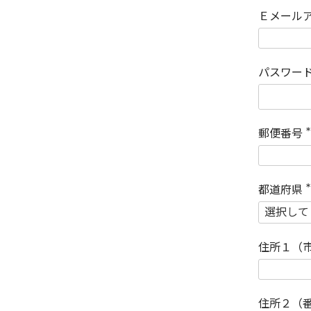
Ｅメール
パスワー
郵便番号
(
)
都道府県
(
)
住所１（
住所２（