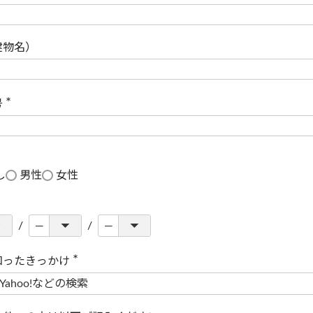
(
必
須
)
建物名）
号
(
必
須
)
し
男性
女性
知ったきっかけ
(
必
須
)