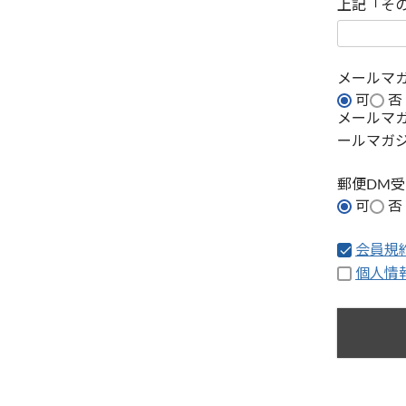
上記「そ
メールマ
可
否
メールマ
ールマガ
郵便DM
可
否
会員規
個人情