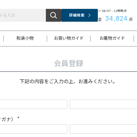
＞ 08/07：12時時点
詳細検索
34,824
全
点
和装小物
お買い物ガイド
お着物ガイド
会員登録
ス
お支払いについて
はじめてのお着物ガイド
新規会員登録
着物知識
スタッフブログ
サイズ案内
着物参考サイズ/採寸について
和色チャート集
お問い合わせ
処法
ご返品について
メールマガジンのご登録
着物販売方法について
関連サイト一覧
下記の内容をご入力の上、お進みください。
袋名古屋帯
黒留袖
帯締め
開き名
色留袖
帯揚げ
古屋帯
付下げ
帯締め
丸帯
色無地
作り帯
着物
配送について
商品ランクについて(当店基準)
帯揚げセット
ショール
小紋
浴衣
襦袢
和装コート
リガナ）
(
必
須