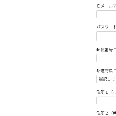
Ｅメール
パスワー
郵便番号
(
)
都道府県
(
)
住所１（
住所２（