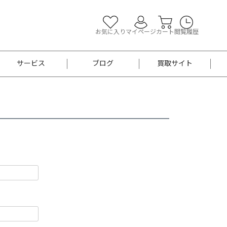
お気に入り
マイページ
カート
閲覧履歴
サービス
ブログ
買取サイト
よくあるご質問
お買い物診断
半幅帯
帯留め
お召
男性用帯
着物帯
新品
セット
袴
男性用