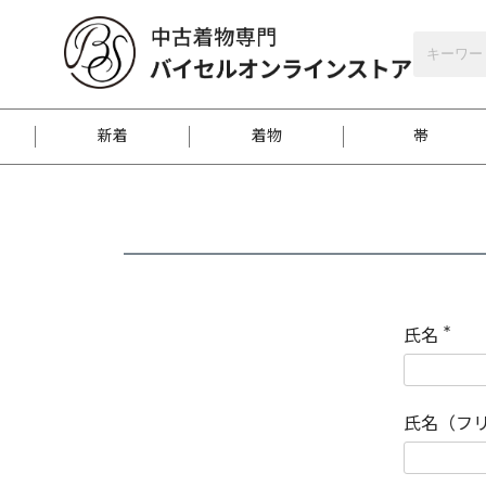
バイセルオンラインストア
会員登録
新着
着物
帯
お客様に届くまで
商品お取り寄せサービ
ご注文方法のご案内
お着物がにおう時の対
和装バッグ
訪問着
袋帯
名古屋帯
振袖
反物
梱包方法のご案内
氏名
(
必
須
江戸小紋
紬
)
氏名（フ