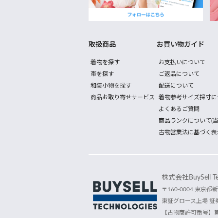
取扱商品
お買い物ガイド
着物を探す
お支払いについて
帯を探す
ご返品について
和装小物を探す
配送について
商品お取り寄せサービス
着物参考サイズ採寸に
よくあるご質問
商品ランクについて(当
古物営業法に基づく表
株式会社BuySell Tec
〒160-0004 東京都新
東証グロース上場 証券
【古物商許可番号】第30