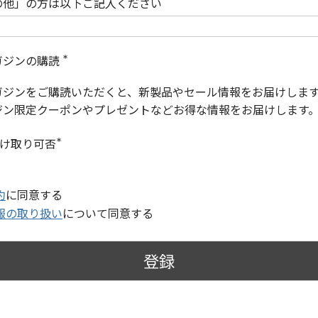
の他」の方は以下ご記入ください
ガジンの購読
(
必
ガジンをご購読いただくと、新製品やセール情報をお届けしま
須
)
ジン限定クーポンやプレゼントなどお得な情報をお届けします
受け取り可否
(
必
須
)
約
に同意する
報の取り扱い
について同意する
登録