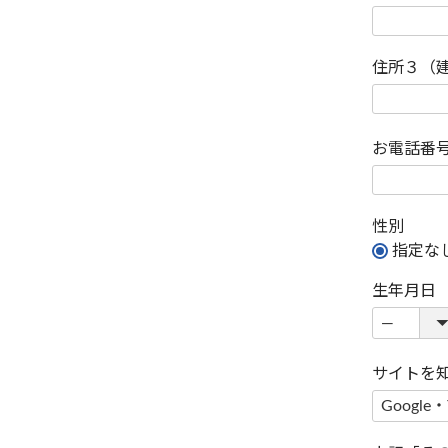
住所３（
お電話番
性別
指定な
生年月日
サイトを