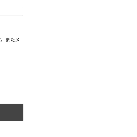
す。またメ
。