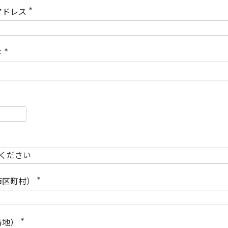
)
アドレス
(
必
須
)
ド
(
必
須
)
必
須
必
須
市区町村）
(
必
須
)
番地）