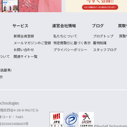
サービス
運営会社情報
ブログ
買取
新規会員登録
私たちについて
ブログトップ
買取
メールマガジンのご登録
特定商取引に基づく表示
着物知識
お問い合わせ
プライバシーポリシー
スタッフブログ
ついて
関連サイト一覧
店基準)
示
hnologies
宿区四谷4-28-8 PALTビル
コード：7685
1041408603号
©BuySell Technologies