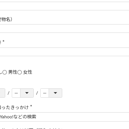
(
必
須
)
建物名）
号
(
必
須
)
し
男性
女性
知ったきっかけ
(
必
須
)