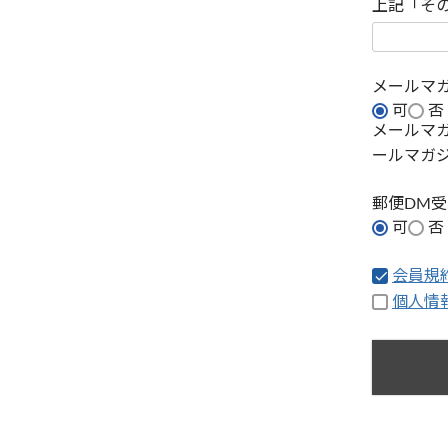
上記「そ
メールマ
可
否
メールマ
ールマガ
郵便DM
可
否
会員規
個人情