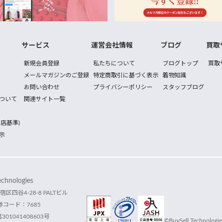
サービス
運営会社情報
ブログ
買取
新規会員登録
私たちについて
ブログトップ
買取
メールマガジンのご登録
特定商取引に基づく表示
着物知識
お問い合わせ
プライバシーポリシー
スタッフブログ
ついて
関連サイト一覧
店基準)
示
hnologies
宿区四谷4-28-8 PALTビル
コード：7685
1041408603号
©BuySell Technologies