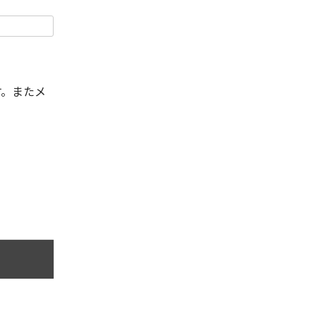
す。またメ
。