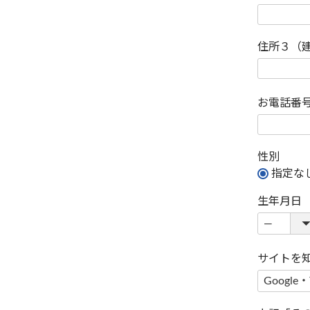
住所３（
お電話番
性別
指定な
生年月日
サイトを