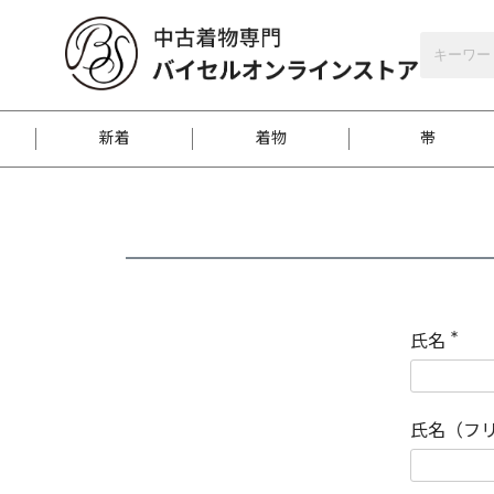
バイセルオンラインストア
会員登録
新着
着物
帯
お客様に届くまで
商品お取り寄せサービ
ご注文方法のご案内
お着物がにおう時の対
和装バッグ
訪問着
袋帯
名古屋帯
振袖
反物
梱包方法のご案内
氏名
(
必
須
江戸小紋
紬
)
氏名（フ