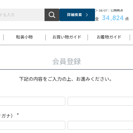
＞ 08/07：12時時点
詳細検索
34,824
全
点
和装小物
お買い物ガイド
お着物ガイド
会員登録
ス
お支払いについて
はじめてのお着物ガイド
新規会員登録
着物知識
スタッフブログ
サイズ案内
着物参考サイズ/採寸について
和色チャート集
お問い合わせ
処法
ご返品について
メールマガジンのご登録
着物販売方法について
関連サイト一覧
下記の内容をご入力の上、お進みください。
袋名古屋帯
黒留袖
帯締め
開き名
色留袖
帯揚げ
古屋帯
付下げ
帯締め
丸帯
色無地
作り帯
着物
配送について
商品ランクについて(当店基準)
帯揚げセット
ショール
小紋
浴衣
襦袢
和装コート
リガナ）
(
必
須