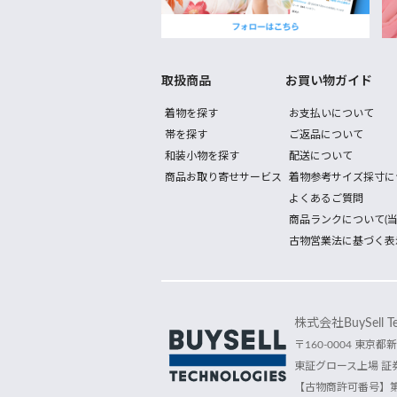
取扱商品
お買い物ガイド
着物を探す
お支払いについて
帯を探す
ご返品について
和装小物を探す
配送について
商品お取り寄せサービス
着物参考サイズ採寸に
よくあるご質問
商品ランクについて(当
古物営業法に基づく表
株式会社BuySell Tec
〒160-0004 東京都新
東証グロース上場 証券
【古物商許可番号】第30