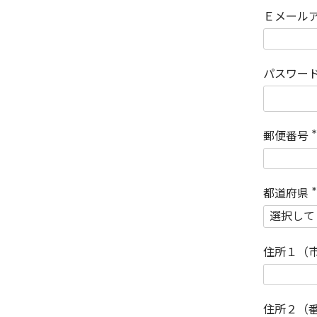
Ｅメール
パスワー
郵便番号
(
)
都道府県
(
)
住所１（
住所２（