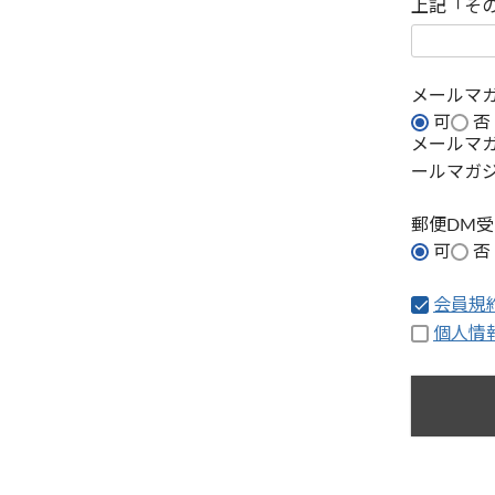
上記「そ
メールマ
可
否
メールマ
ールマガ
郵便DM
可
否
会員規
個人情