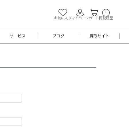
お気に入り
マイページ
カート
閲覧履歴
サービス
ブログ
買取サイト
よくあるご質問
お買い物診断
半幅帯
帯留め
お召
男性用帯
着物帯
新品
セット
袴
男性用