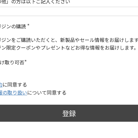
の他」の方は以下ご記入ください
ガジンの購読
(
必
ガジンをご購読いただくと、新製品やセール情報をお届けしま
須
)
ジン限定クーポンやプレゼントなどお得な情報をお届けします
受け取り可否
(
必
須
)
約
に同意する
報の取り扱い
について同意する
登録