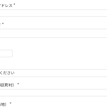
)
アドレス
(
必
須
)
ド
(
必
須
)
必
須
必
須
市区町村）
(
必
須
)
番地）