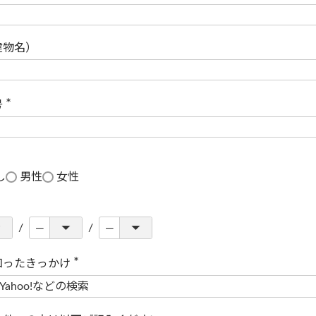
(
必
須
)
建物名）
号
(
必
須
)
し
男性
女性
知ったきっかけ
(
必
須
)