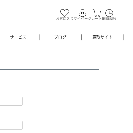
お気に入り
マイページ
カート
閲覧履歴
サービス
ブログ
買取サイト
よくあるご質問
お買い物診断
半幅帯
帯留め
お召
男性用帯
着物帯
新品
セット
袴
男性用