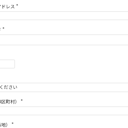
)
アドレス
(
必
須
)
ド
(
必
須
)
必
須
必
須
市区町村）
(
必
須
)
番地）