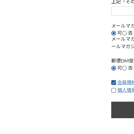
上記「そ
メールマ
可
否
メールマ
ールマガ
郵便DM
可
否
会員規
個人情