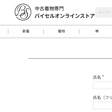
バイセルオンラインストア
会員登録
新着
着物
帯
お客様に届くまで
商品お取り寄せサービ
ご注文方法のご案内
お着物がにおう時の対
和装バッグ
訪問着
袋帯
名古屋帯
振袖
反物
梱包方法のご案内
氏名
(
必
須
江戸小紋
紬
)
氏名（フ