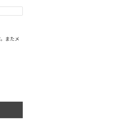
す。またメ
。