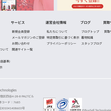
サービス
運営会社情報
ブログ
買取
新規会員登録
私たちについて
ブログトップ
買取
メールマガジンのご登録
特定商取引に基づく表示
着物知識
お問い合わせ
プライバシーポリシー
スタッフブログ
ついて
関連サイト一覧
店基準)
示
hnologies
宿区四谷4-28-8 PALTビル
コード：7685
1041408603号
©BuySell Technologies