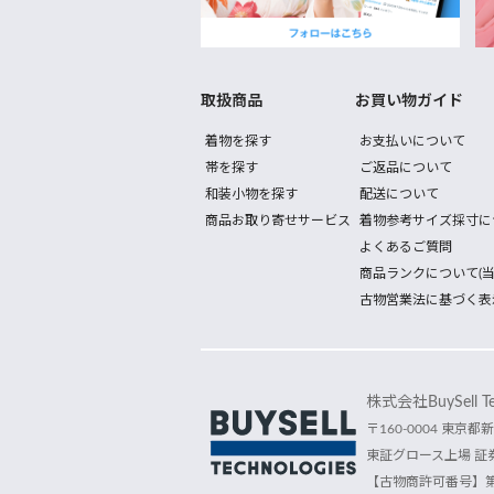
取扱商品
お買い物ガイド
着物を探す
お支払いについて
帯を探す
ご返品について
和装小物を探す
配送について
商品お取り寄せサービス
着物参考サイズ採寸に
よくあるご質問
商品ランクについて(当
古物営業法に基づく表
株式会社BuySell Tec
〒160-0004 東京都新
東証グロース上場 証券
【古物商許可番号】第30