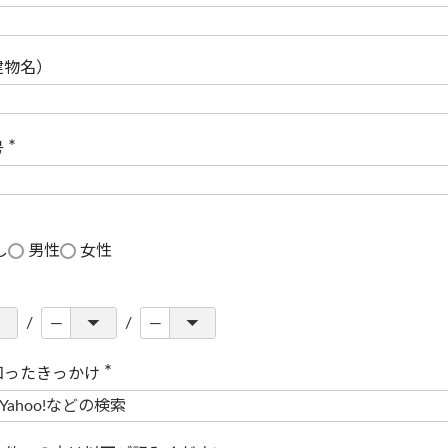
(
必
須
)
建物名）
号
(
必
須
)
し
男性
女性
知ったきっかけ
(
必
須
)