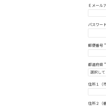
Ｅメール
パスワー
郵便番号
(
)
都道府県
(
)
住所１（
住所２（