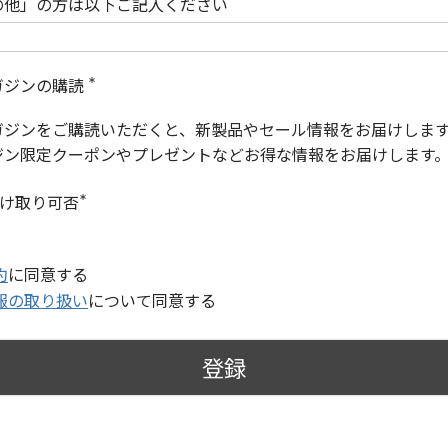
の他」の方は以下ご記入ください
ガジンの購読
(
必
ガジンをご購読いただくと、新製品やセール情報をお届けしま
須
)
ジン限定クーポンやプレゼントなどお得な情報をお届けします
受け取り可否
(
必
須
)
約
に同意する
報の取り扱い
について同意する
登録