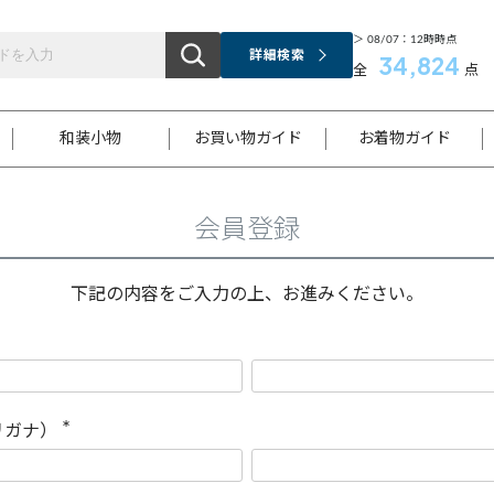
＞ 08/07：12時時点
詳細検索
34,824
全
点
和装小物
お買い物ガイド
お着物ガイド
会員登録
ス
お支払いについて
はじめてのお着物ガイド
新規会員登録
着物知識
スタッフブログ
サイズ案内
着物参考サイズ/採寸について
和色チャート集
お問い合わせ
処法
ご返品について
メールマガジンのご登録
着物販売方法について
関連サイト一覧
下記の内容をご入力の上、お進みください。
袋名古屋帯
黒留袖
帯締め
開き名
色留袖
帯揚げ
古屋帯
付下げ
帯締め
丸帯
色無地
作り帯
着物
配送について
商品ランクについて(当店基準)
帯揚げセット
ショール
小紋
浴衣
襦袢
和装コート
リガナ）
(
必
須