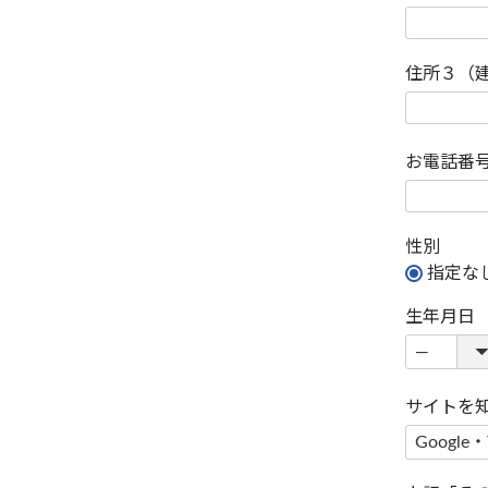
住所３（
お電話番
性別
指定な
生年月日
サイトを