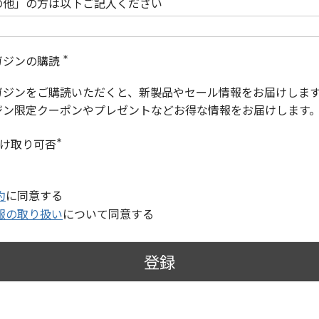
の他」の方は以下ご記入ください
ガジンの購読
(
必
ガジンをご購読いただくと、新製品やセール情報をお届けしま
須
)
ジン限定クーポンやプレゼントなどお得な情報をお届けします
受け取り可否
(
必
須
)
約
に同意する
報の取り扱い
について同意する
登録