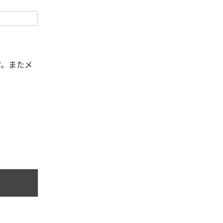
す。またメ
。