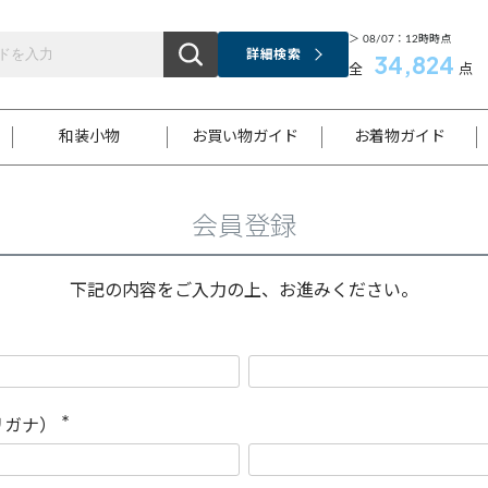
＞ 08/07：12時時点
詳細検索
34,824
全
点
和装小物
お買い物ガイド
お着物ガイド
会員登録
ス
お支払いについて
はじめてのお着物ガイド
新規会員登録
着物知識
スタッフブログ
サイズ案内
着物参考サイズ/採寸について
和色チャート集
お問い合わせ
処法
ご返品について
メールマガジンのご登録
着物販売方法について
関連サイト一覧
下記の内容をご入力の上、お進みください。
袋名古屋帯
黒留袖
帯締め
開き名
色留袖
帯揚げ
古屋帯
付下げ
帯締め
丸帯
色無地
作り帯
着物
配送について
商品ランクについて(当店基準)
帯揚げセット
ショール
小紋
浴衣
襦袢
和装コート
リガナ）
(
必
須