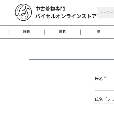
バイセルオンラインストア
会員登録
新着
着物
帯
お客様に届くまで
商品お取り寄せサービ
ご注文方法のご案内
お着物がにおう時の対
和装バッグ
訪問着
袋帯
名古屋帯
振袖
反物
梱包方法のご案内
氏名
(
必
須
江戸小紋
紬
)
氏名（フ