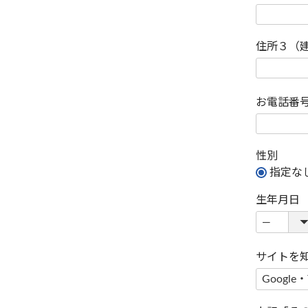
住所３（
お電話番
性別
指定な
生年月日
サイトを