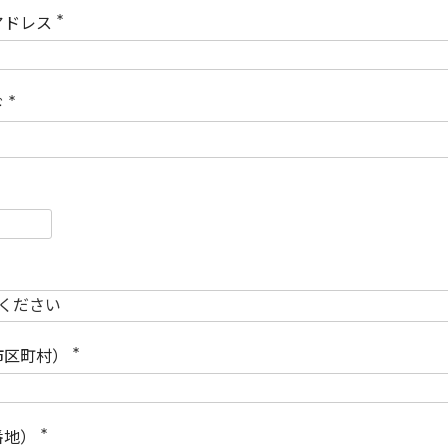
)
アドレス
(
必
須
)
ド
(
必
須
)
必
須
必
須
市区町村）
(
必
須
)
番地）