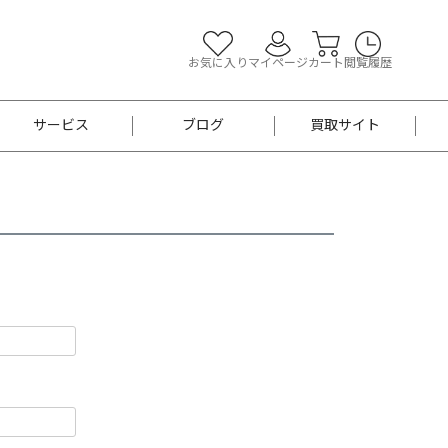
お気に入り
マイページ
カート
閲覧履歴
サービス
ブログ
買取サイト
よくあるご質問
お買い物診断
半幅帯
帯留め
お召
男性用帯
着物帯
新品
セット
袴
男性用