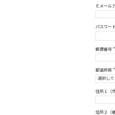
Ｅメール
パスワー
郵便番号
(
)
都道府県
(
)
住所１（
住所２（