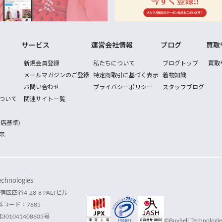
サービス
運営会社情報
ブログ
買取
新規会員登録
私たちについて
ブログトップ
買取
メールマガジンのご登録
特定商取引に基づく表示
着物知識
お問い合わせ
プライバシーポリシー
スタッフブログ
ついて
関連サイト一覧
店基準)
示
hnologies
宿区四谷4-28-8 PALTビル
コード：7685
1041408603号
©BuySell Technologies