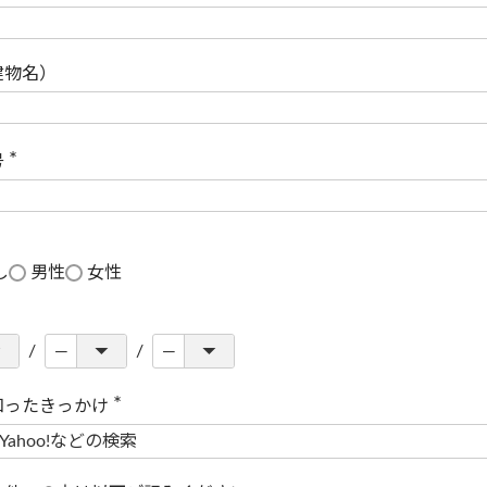
(
必
須
)
建物名）
号
(
必
須
)
し
男性
女性
知ったきっかけ
(
必
須
)