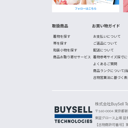
取扱商品
お買い物ガイド
着物を探す
お支払いについて
帯を探す
ご返品について
和装小物を探す
配送について
商品お取り寄せサービス
着物参考サイズ採寸に
よくあるご質問
商品ランクについて(当
古物営業法に基づく表
株式会社BuySell Tec
〒160-0004 東京都新
東証グロース上場 証券
【古物商許可番号】第30