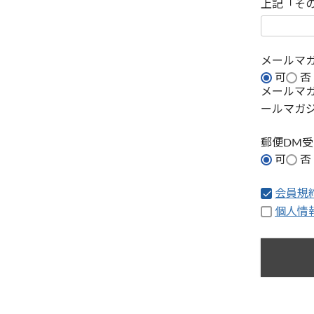
上記「そ
メールマ
可
否
メールマ
ールマガ
郵便DM
可
否
会員規
個人情