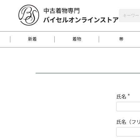
バイセルオンラインストア
会員登録
新着
着物
帯
お客様に届くまで
商品お取り寄せサービ
ご注文方法のご案内
お着物がにおう時の対
和装バッグ
訪問着
袋帯
名古屋帯
振袖
反物
梱包方法のご案内
氏名
(
必
須
江戸小紋
紬
)
氏名（フ