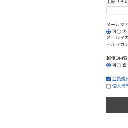
上記「そ
メールマ
可
否
メールマ
ールマガ
郵便DM
可
否
会員規
個人情