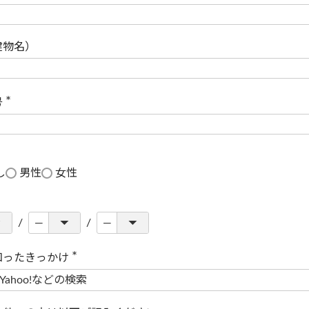
(
必
須
)
建物名）
号
(
必
須
)
し
男性
女性
知ったきっかけ
(
必
須
)