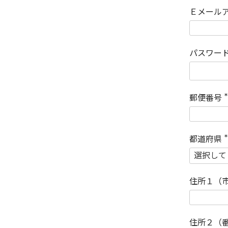
Ｅメール
パスワー
郵便番号
(
)
都道府県
(
)
住所１（
住所２（