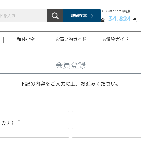
＞ 08/07：12時時点
詳細検索
34,824
全
点
和装小物
お買い物ガイド
お着物ガイド
会員登録
ス
お支払いについて
はじめてのお着物ガイド
新規会員登録
着物知識
スタッフブログ
サイズ案内
着物参考サイズ/採寸について
和色チャート集
お問い合わせ
処法
ご返品について
メールマガジンのご登録
着物販売方法について
関連サイト一覧
下記の内容をご入力の上、お進みください。
袋名古屋帯
黒留袖
帯締め
開き名
色留袖
帯揚げ
古屋帯
付下げ
帯締め
丸帯
色無地
作り帯
着物
配送について
商品ランクについて(当店基準)
帯揚げセット
ショール
小紋
浴衣
襦袢
和装コート
リガナ）
(
必
須