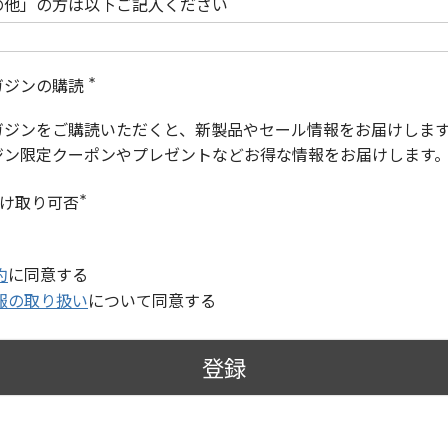
の他」の方は以下ご記入ください
ガジンの購読
(
必
ガジンをご購読いただくと、新製品やセール情報をお届けしま
須
)
ジン限定クーポンやプレゼントなどお得な情報をお届けします
受け取り可否
(
必
須
)
約
に同意する
報の取り扱い
について同意する
登録