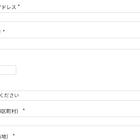
)
アドレス
(
必
須
)
ド
(
必
須
)
必
須
必
須
市区町村）
(
必
須
)
番地）