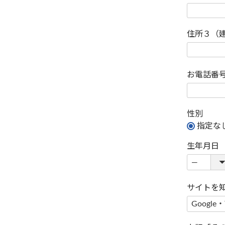
住所３（
お電話番
性別
指定な
生年月日
サイトを