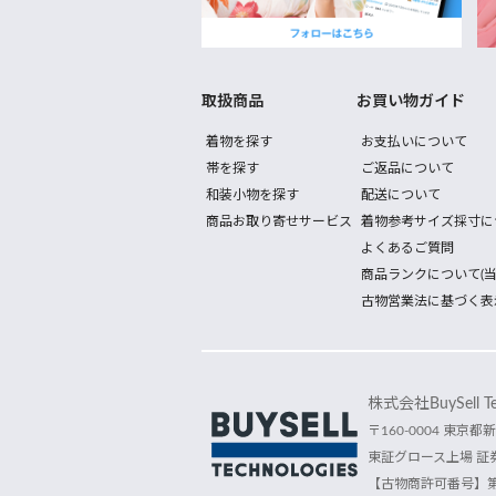
取扱商品
お買い物ガイド
着物を探す
お支払いについて
帯を探す
ご返品について
和装小物を探す
配送について
商品お取り寄せサービス
着物参考サイズ採寸に
よくあるご質問
商品ランクについて(当
古物営業法に基づく表
株式会社BuySell Tec
〒160-0004 東京都新
東証グロース上場 証券
【古物商許可番号】第30