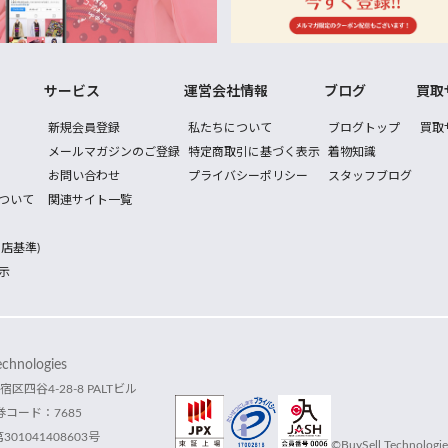
サービス
運営会社情報
ブログ
買取
新規会員登録
私たちについて
ブログトップ
買取
メールマガジンのご登録
特定商取引に基づく表示
着物知識
お問い合わせ
プライバシーポリシー
スタッフブログ
ついて
関連サイト一覧
店基準)
示
hnologies
宿区四谷4-28-8 PALTビル
コード：7685
1041408603号
©BuySell Technologies