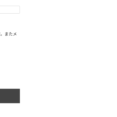
す。またメ
。