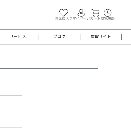
お気に入り
マイページ
カート
閲覧履歴
サービス
ブログ
買取サイト
よくあるご質問
お買い物診断
半幅帯
帯留め
お召
男性用帯
着物帯
新品
セット
袴
男性用